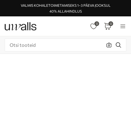
VALMIS KOHALETOIMETAMISEKS 1–3 PÄEVA JOOKSUL
40% ALLAHINDLUS
0
0