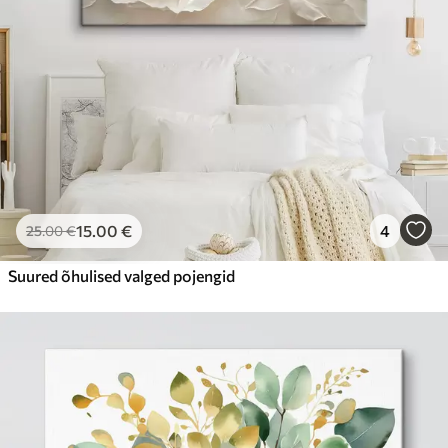
15
.00
€
4
25
.00
€
Suured õhulised valged pojengid