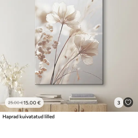
15
.00
€
3
25
.00
€
Haprad kuivatatud lilled