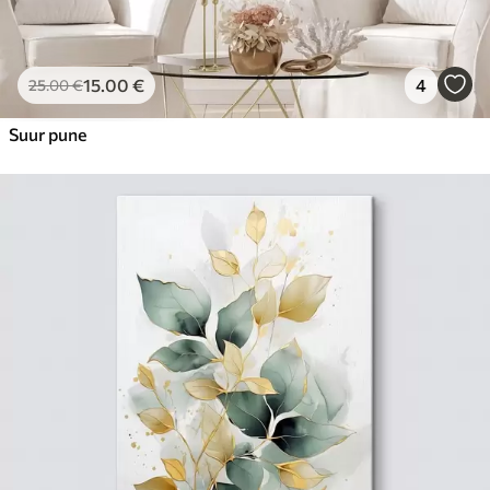
15
.00
€
4
25
.00
€
Suur pune