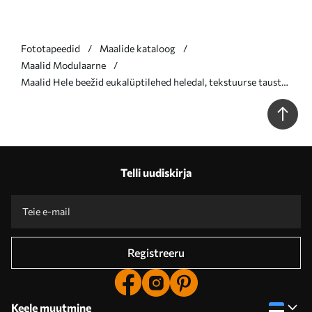
Fototapeedid
Maalide kataloog
Maalid Modulaarne
Maalid Hele beežid eukalüptilehed heledal, tekstuurse taustal
Nr m30692
Telli uudiskirja
Registreeru
Keele muutmine