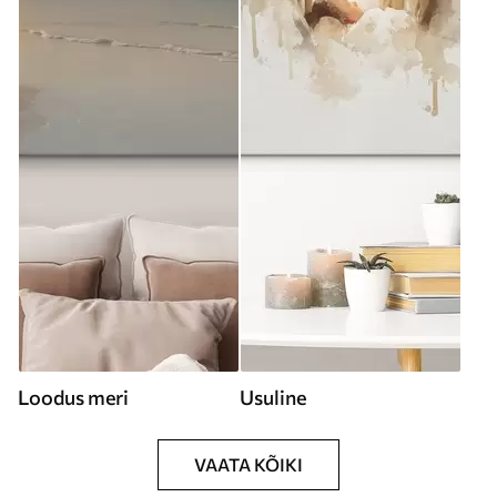
Loodus meri
Usuline
VAATA KÕIKI