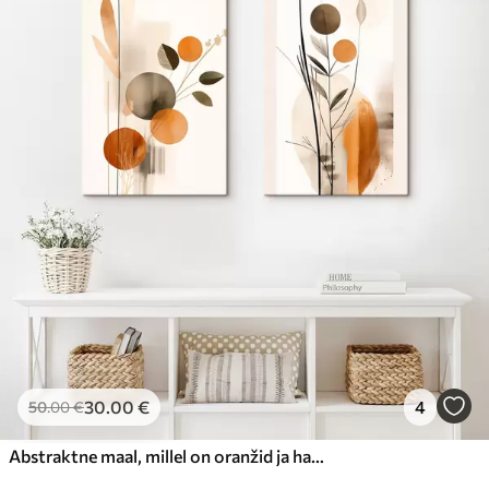
30
.00
€
4
50
.00
€
Abstraktne maal, millel on oranžid ja hallid ringid, lehed ja oksad, modernne stiil, akvarelliefekt