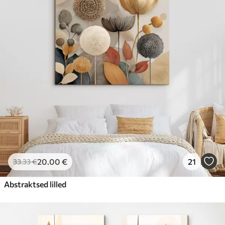
20
.00
€
21
33
.33
€
Abstraktsed lilled