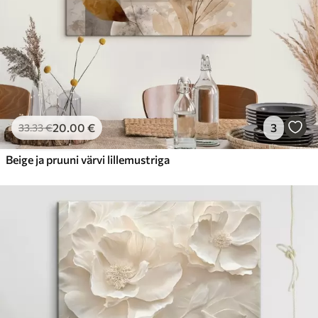
20
.00
€
3
33
.33
€
Beige ja pruuni värvi lillemustriga