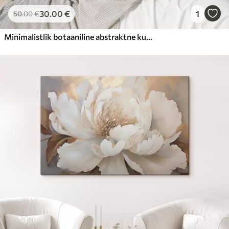
30
.00
€
1
50
.00
€
Minimalistlik botaaniline abstraktne kunstiteos – elegantne oliivipuuoks õrna salvei-roheliste ja soojade beežide lehtedega