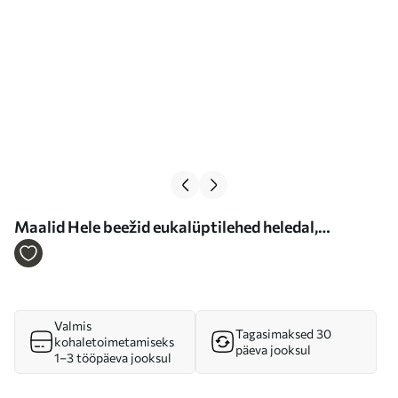
Maalid Hele beežid eukalüptilehed heledal,
tekstuurse taustal Nr m30692
Valmis
Tagasimaksed 30
kohaletoimetamiseks
päeva jooksul
1–3 tööpäeva jooksul