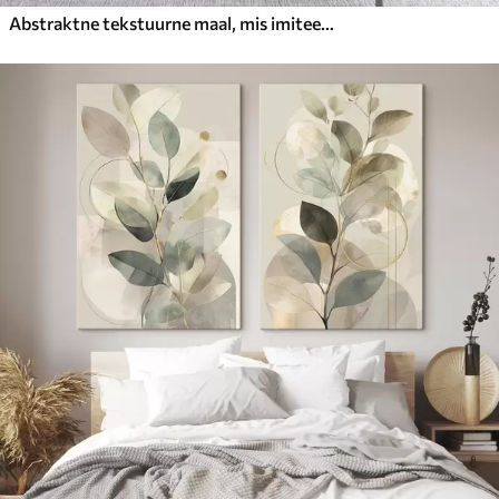
Abstraktne tekstuurne maal, mis imiteerib pintslitõmbeid valges, sinises ja beežis