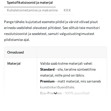
Spetsifikatsioonid ja materjal
Kohaletoimetamine ja maksmine
KKK
Pange tähele: kujutatud esemete pildid ja värvid võivad pisut
erineda veebilehel olevatest piltidest. See sõltub teie monitori
resolutsioonist ja seadetest, samuti valgustustingimustest
pildistamise ajal.
Omadused
Materjal
Valida saab kolme materjali vahel:
Standard
- sile, teraline sünteetiline
materjal, mille pind on läikiv.
Premium
- matt materjal, mis sarnaneb
kunstnike lõuenditele.
Eco-Premium
- 100% puuvillast
valmistatud kvaliteetne lõuend.
Autor
UWALLS