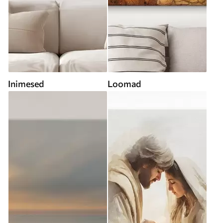
Inimesed
Loomad