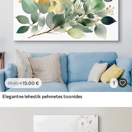
15
.00
€
1
25
.00
€
Elegantne lehestik pehmetes toonides