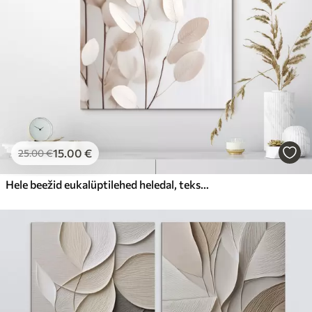
15
.00
€
25
.00
€
Hele beežid eukalüptilehed heledal, tekstuurse taustal