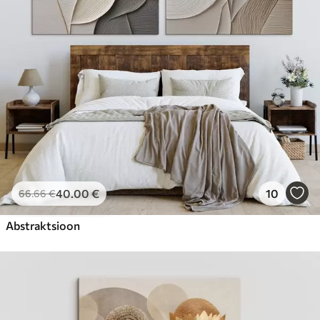
40
.00
€
10
66
.66
€
Abstraktsioon