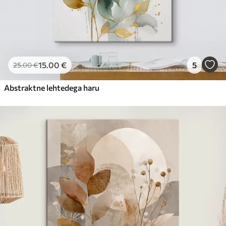
15
.00
€
5
25
.00
€
Abstraktne lehtedega haru