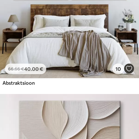
40
.00
€
10
66
.66
€
Abstraktsioon