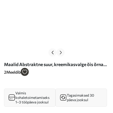
Maalid Abstraktne suur, kreemikasvalge õis õrnad,
kihiliste kroonlehtedega Nr m30691
2
Meeldib
Valmis
Tagasimaksed 30
kohaletoimetamiseks
päeva jooksul
1–3 tööpäeva jooksul