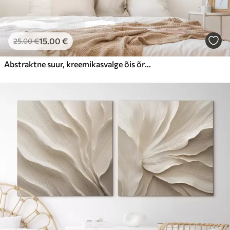
15
.00
€
25
.00
€
Abstraktne suur, kreemikasvalge õis õrnad, kihiliste kroonlehtedega