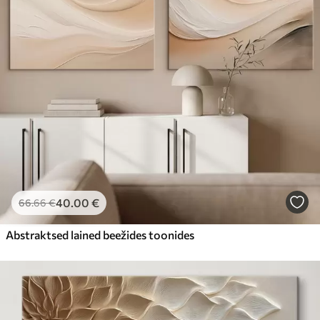
40
.00
€
66
.66
€
Abstraktsed lained beežides toonides