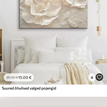
15
.00
€
4
25
.00
€
Suured õhulised valged pojengid