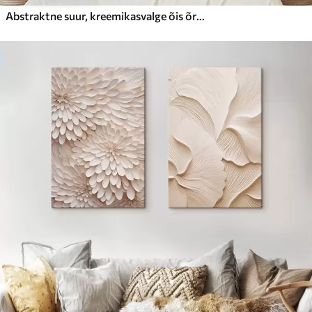
Abstraktne suur, kreemikasvalge õis õrnadest, kihilistest kroonlehtedest