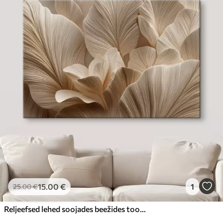
15
.00
€
1
25
.00
€
Reljeefsed lehed soojades beežides toonides