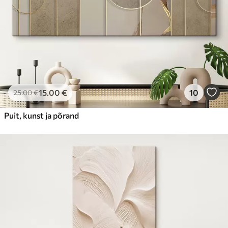
15
.00
€
10
25
.00
€
Puit, kunst ja põrand