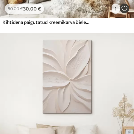
30
.00
€
1
50
.00
€
Kihtidena paigutatud kreemikarva õielehed, mis moodustavad abstraktseid lillekujundeid, tekstuurne kunstiteos