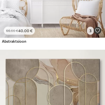
40
.00
€
3
66
.66
€
Abstraktsioon