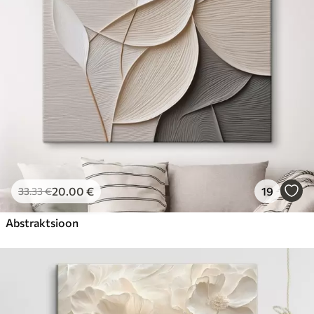
20
.00
€
19
33
.33
€
Abstraktsioon