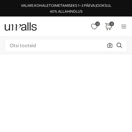
VALMIS KOHALETOIMETAMISEKS 1–3 PÄEVA JOOKSUL
40% ALLAHINDLUS
0
0