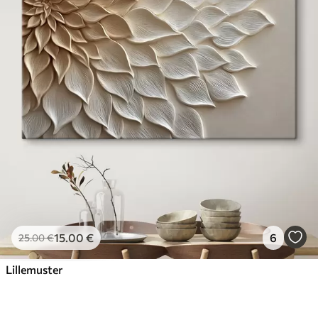
15
.00
€
6
25
.00
€
Lillemuster