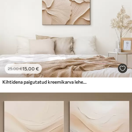
15
.00
€
25
.00
€
Kihtidena paigutatud kreemikarva lehed, mis moodustavad abstraktseid lillekujundeid, tekstuurne kunstiteos