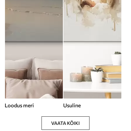
Loodus meri
Usuline
VAATA KÕIKI