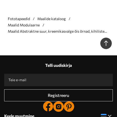
Fototapeedid
Maalide kataloog
Maalid Modulaarne
Maalid Abstraktne suur, kreemikasvalge õis õrnad, kihiliste
kroonlehtedega Nr m30691
Telli uudiskirja
Registreeru
Keele muutmine