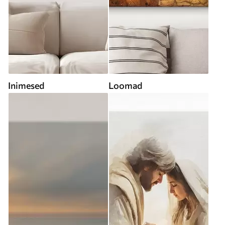
Inimesed
Loomad