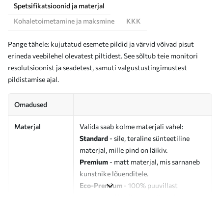
Spetsifikatsioonid ja materjal
Kohaletoimetamine ja maksmine
KKK
Pange tähele: kujutatud esemete pildid ja värvid võivad pisut
erineda veebilehel olevatest piltidest. See sõltub teie monitori
resolutsioonist ja seadetest, samuti valgustustingimustest
pildistamise ajal.
Omadused
Materjal
Valida saab kolme materjali vahel:
Standard
- sile, teraline sünteetiline
materjal, mille pind on läikiv.
Premium
- matt materjal, mis sarnaneb
kunstnike lõuenditele.
Eco-Premium
- 100% puuvillast
valmistatud kvaliteetne lõuend.
Autor
UWALLS