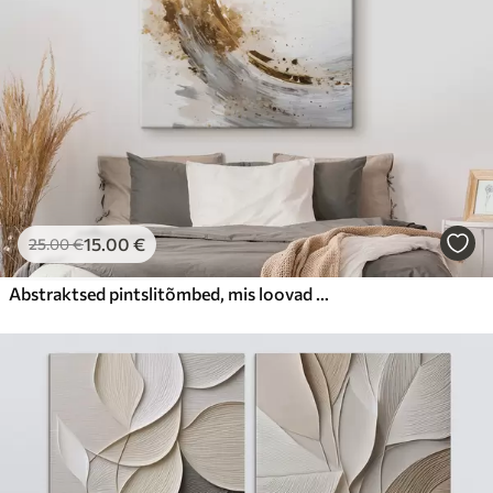
15
.00
€
25
.00
€
Abstraktsed pintslitõmbed, mis loovad ringikujulise liikumise, tekstuurne kaasaegne kunst