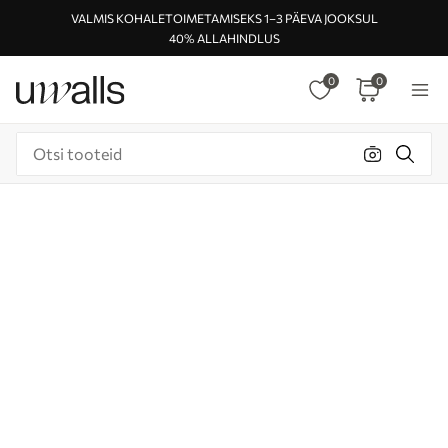
VALMIS KOHALETOIMETAMISEKS 1–3 PÄEVA JOOKSUL
40% ALLAHINDLUS
0
0