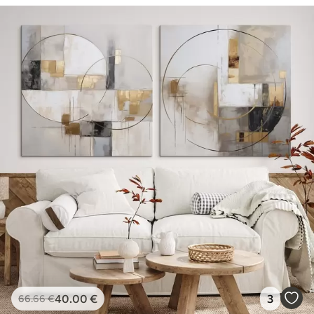
40
.00
€
3
66
.66
€