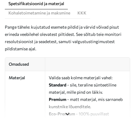
Spetsifikatsioonid ja materjal
Kohaletoimetamine ja maksmine
KKK
Pange tähele: kujutatud esemete pildid ja värvid võivad pisut
erineda veebilehel olevatest piltidest. See sõltub teie monitori
resolutsioonist ja seadetest, samuti valgustustingimustest
pildistamise ajal.
Omadused
Materjal
Valida saab kolme materjali vahel:
Standard
- sile, teraline sünteetiline
materjal, mille pind on läikiv.
Premium
- matt materjal, mis sarnaneb
kunstnike lõuenditele.
Eco-Premium
- 100% puuvillast
valmistatud kvaliteetne lõuend.
Autor
UWALLS