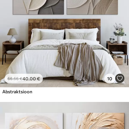
40
.00
€
10
66
.66
€
Abstraktsioon