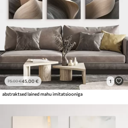
45
.00
€
1
75
.00
€
abstraktsed lained mahu imitatsiooniga