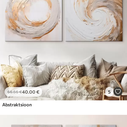
40
.00
€
5
66
.66
€
Abstraktsioon