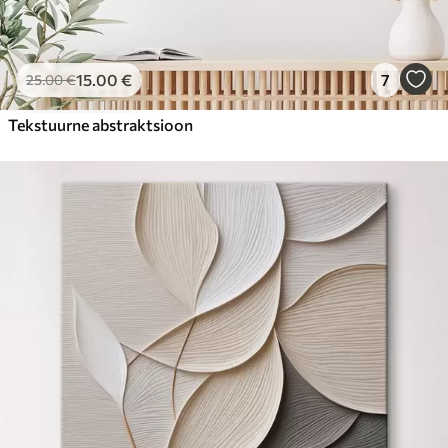
15
.00
€
7
25
.00
€
Tekstuurne abstraktsioon