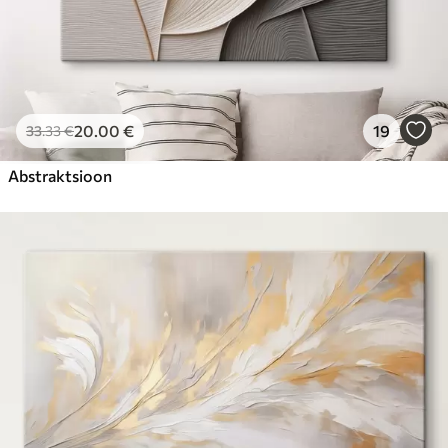
20
.00
€
19
33
.33
€
Abstraktsioon