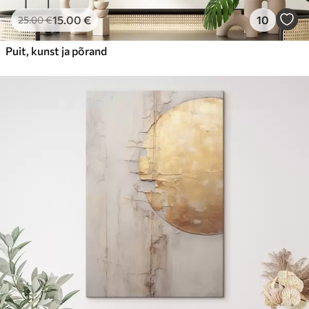
15
.00
€
10
25
.00
€
Puit, kunst ja põrand