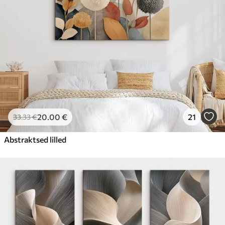
20
.00
€
21
33
.33
€
Abstraktsed lilled