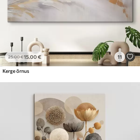
15
.00
€
11
25
.00
€
Kerge õrnus