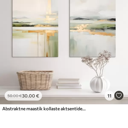
30
.00
€
11
50
.00
€
Abstraktne maastik kollaste aktsentidega, minimalistlik kompositsioon maast, veest ja taevast, vaoshoitud värvidega