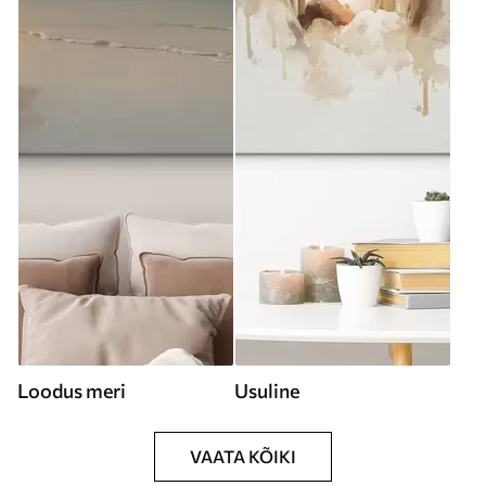
Loodus meri
Usuline
VAATA KÕIKI