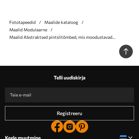
Fototapeedid
Maalide kataloog
Maalid Modulaarne
Maalid Abstraktsed pintslitõmbed, mis moodustavad
ringikujulise kujundi, tekstuurne kaasaegne kunst Nr
m30690
Telli uudiskirja
Registreeru
Keele muutmine