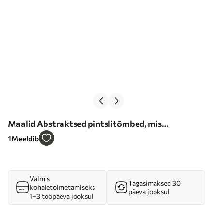
Maalid Abstraktsed pintslitõmbed, mis
moodustavad ringikujulise kujundi, tekstuurne
1
Meeldib
kaasaegne kunst Nr m30690
Valmis
Tagasimaksed 30
kohaletoimetamiseks
päeva jooksul
1–3 tööpäeva jooksul