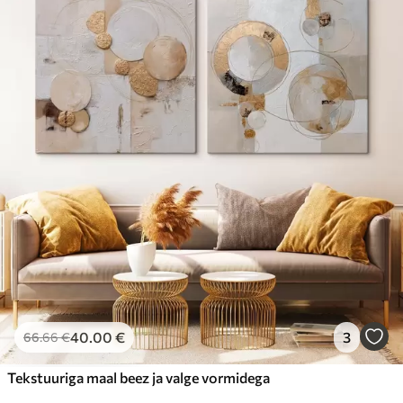
40
.00
€
3
66
.66
€
Tekstuuriga maal beez ja valge vormidega