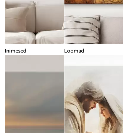
Inimesed
Loomad