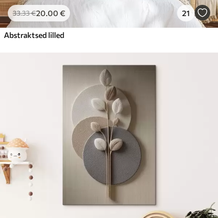
20
.00
€
21
33
.33
€
Abstraktsed lilled