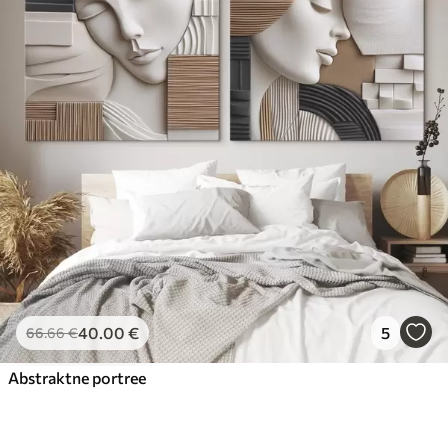
40
.00
€
5
66
.66
€
Abstraktne portree