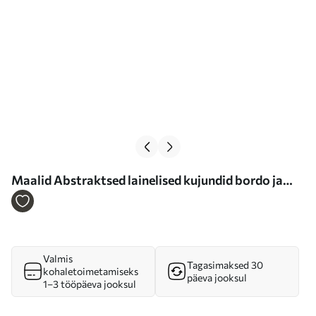
Maalid Abstraktsed lainelised kujundid bordo ja
kreemika toonides, kihilised tekstuurid Nr m30689
Valmis
Tagasimaksed 30
kohaletoimetamiseks
päeva jooksul
1–3 tööpäeva jooksul