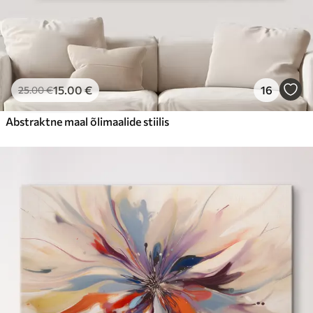
15
.00
€
16
25
.00
€
Abstraktne maal õlimaalide stiilis