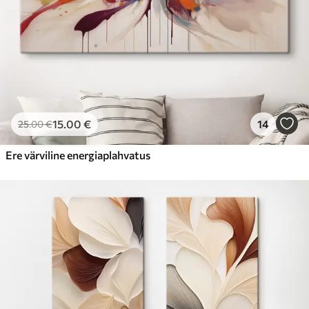
15
.00
€
14
25
.00
€
Ere värviline energiaplahvatus