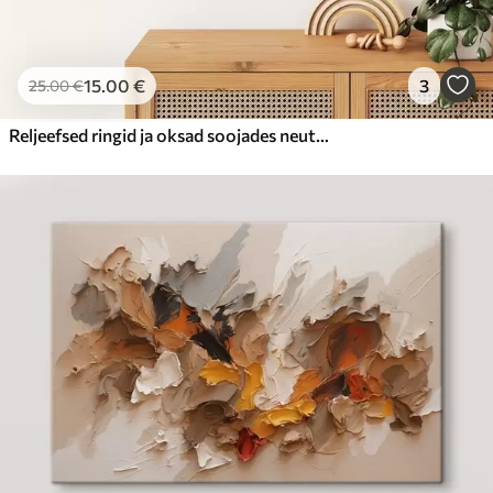
15
.00
€
3
25
.00
€
Reljeefsed ringid ja oksad soojades neutraalsetes toonides