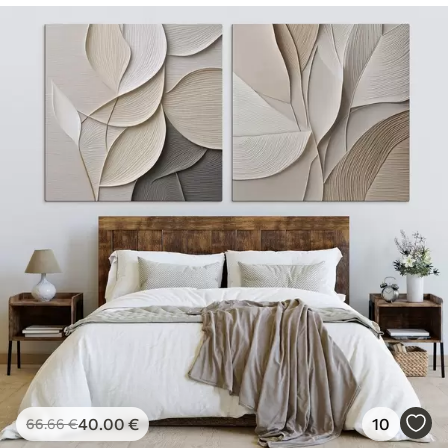
40
.00
€
10
66
.66
€