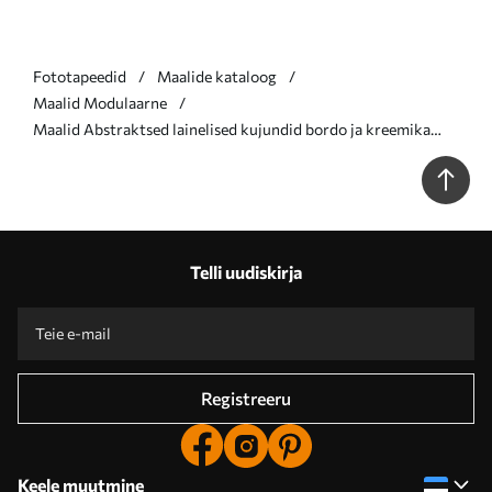
Fototapeedid
Maalide kataloog
Maalid Modulaarne
Maalid Abstraktsed lainelised kujundid bordo ja kreemika
toonides, kihilised tekstuurid Nr m30689
Telli uudiskirja
Registreeru
Keele muutmine