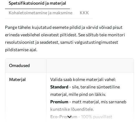
Spetsifikatsioonid ja materjal
Kohaletoimetamine ja maksmine
KKK
Pange tähele: kujutatud esemete pildid ja värvid võivad pisut
erineda veebilehel olevatest piltidest. See sõltub teie monitori
resolutsioonist ja seadetest, samuti valgustustingimustest
pildistamise ajal.
Omadused
Materjal
Valida saab kolme materjali vahel:
Standard
- sile, teraline sünteetiline
materjal, mille pind on läikiv.
Premium
- matt materjal, mis sarnaneb
kunstnike lõuenditele.
Eco-Premium
- 100% puuvillast
valmistatud kvaliteetne lõuend.
Autor
UWALLS