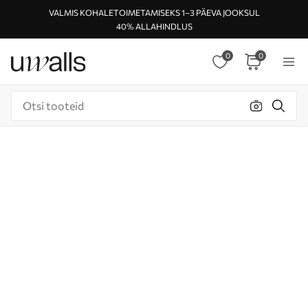
VALMIS KOHALETOIMETAMISEKS 1–3 PÄEVA JOOKSUL
40% ALLAHINDLUS
0
0