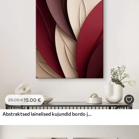
15
.00
€
25
.00
€
Abstraktsed lainelised kujundid bordo ja kreemika toonides, kihilised tekstuurid