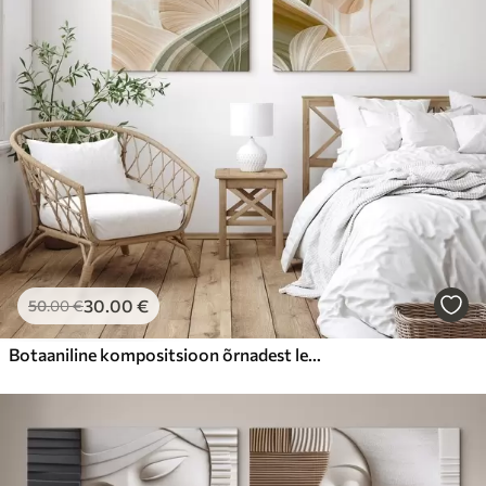
30
.00
€
50
.00
€
Botaaniline kompositsioon õrnadest lehtedest