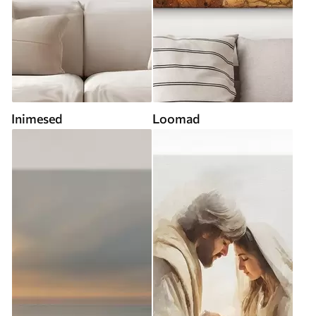
Inimesed
Loomad