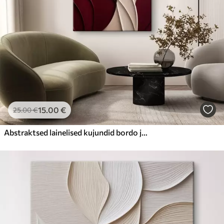
15
.00
€
25
.00
€
Abstraktsed lainelised kujundid bordo ja kreemika toonides, kihilised tekstuurid