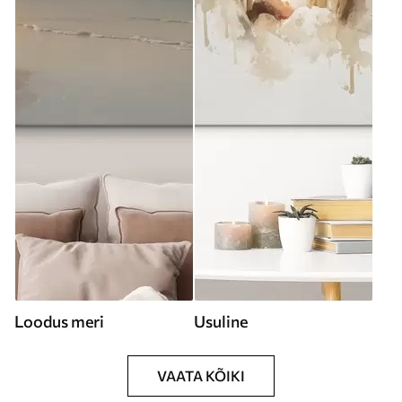
Loodus meri
Usuline
VAATA KÕIKI