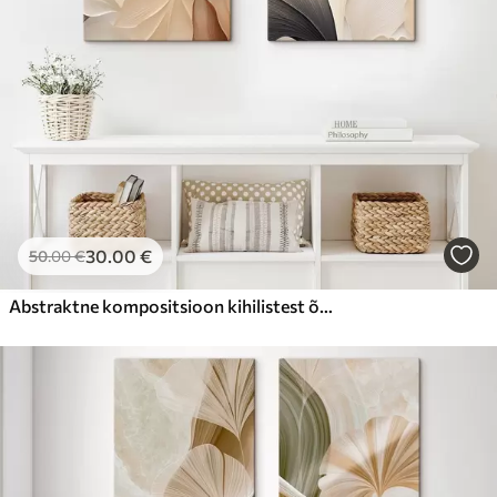
30
.00
€
50
.00
€
Abstraktne kompositsioon kihilistest õielehetaolistest kujunditest, millel on õrnad, voolavad jooned