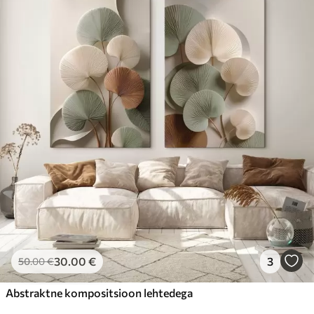
30
.00
€
3
50
.00
€
Abstraktne kompositsioon lehtedega