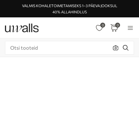
VALMIS KOHALETOIMETAMISEKS 1–3 PÄEVA JOOKSUL
40% ALLAHINDLUS
0
0