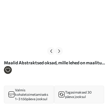
Maalid Abstraktsed oksad, mille lehed on maalitud
Nr m30558
Valmis
Tagasimaksed 30
kohaletoimetamiseks
päeva jooksul
1–3 tööpäeva jooksul