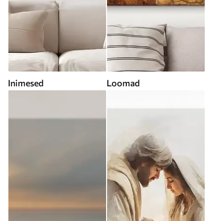
Inimesed
Loomad