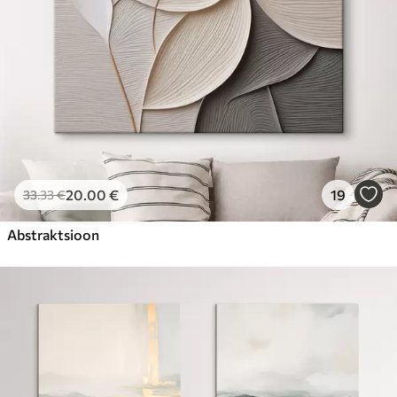
20
.00
€
19
33
.33
€
Abstraktsioon