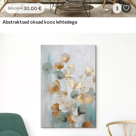
30
.00
€
3
50
.00
€
Abstraktsed oksad koos lehtedega