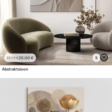
20
.00
€
5
33
.33
€
Abstraktsioon