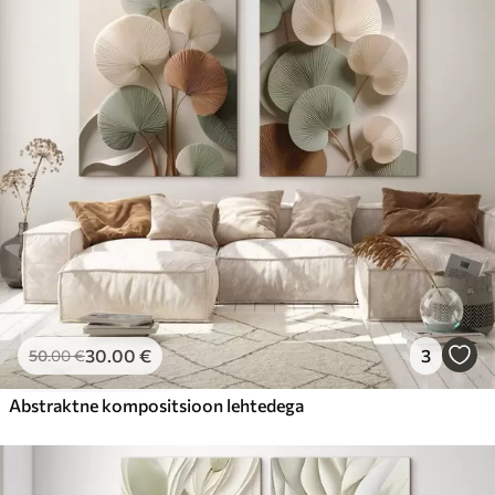
30
.00
€
3
50
.00
€
Abstraktne kompositsioon lehtedega