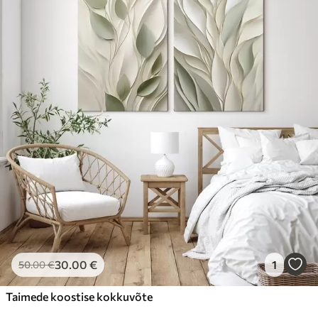
30
.00
€
1
50
.00
€
Taimede koostise kokkuvõte