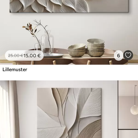
15
.00
€
6
25
.00
€
Lillemuster