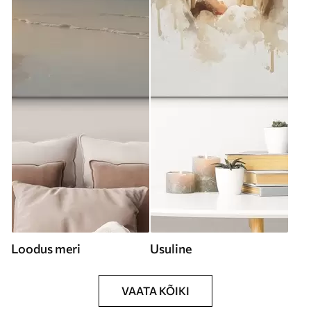
Loodus meri
Usuline
VAATA KÕIKI