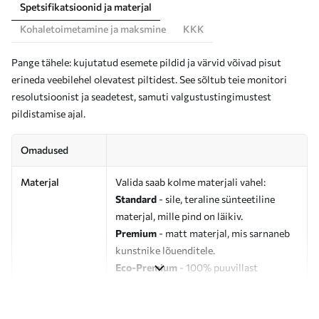
Spetsifikatsioonid ja materjal
Kohaletoimetamine ja maksmine
KKK
Pange tähele: kujutatud esemete pildid ja värvid võivad pisut
erineda veebilehel olevatest piltidest. See sõltub teie monitori
resolutsioonist ja seadetest, samuti valgustustingimustest
pildistamise ajal.
Omadused
Materjal
Valida saab kolme materjali vahel:
Standard
- sile, teraline sünteetiline
materjal, mille pind on läikiv.
Premium
- matt materjal, mis sarnaneb
kunstnike lõuenditele.
Eco-Premium
- 100% puuvillast
valmistatud kvaliteetne lõuend.
Autor
UWALLS