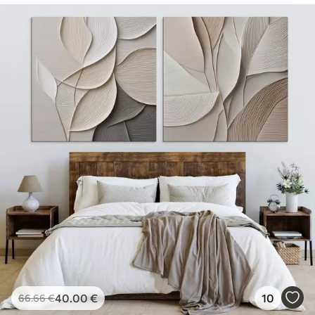
40
.00
€
10
66
.66
€