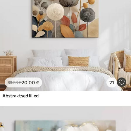
20
.00
€
21
33
.33
€
Abstraktsed lilled