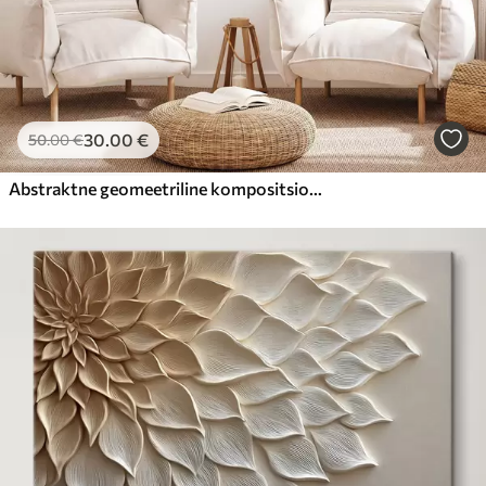
30
.00
€
50
.00
€
Abstraktne geomeetriline kompositsioon, tekstuurne, kaasaegne, minimalistlik kunst