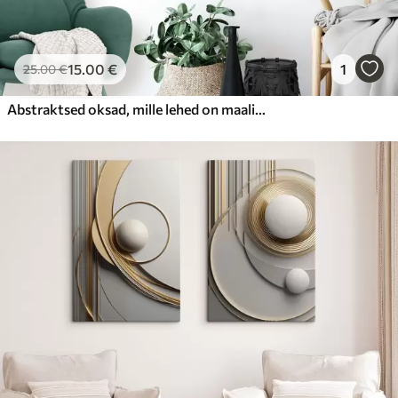
15
.00
€
1
25
.00
€
Abstraktsed oksad, mille lehed on maalitud