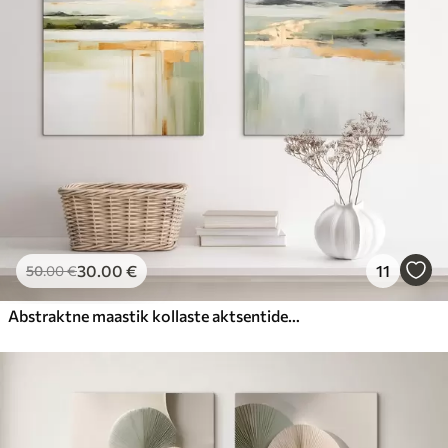
30
.00
€
11
50
.00
€
Abstraktne maastik kollaste aktsentidega, minimalistlik kompositsioon maast, veest ja taevast, vaoshoitud värvidega