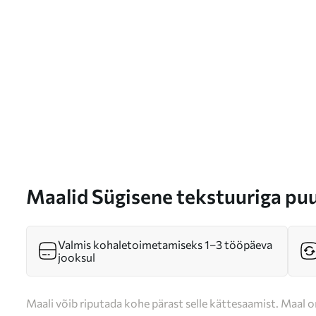
Maalid Sügisene tekstuuriga pu
raamivad rahulikku järve kaugu
pilvise taeva all. Nr m01246
Valmis kohaletoimetamiseks 1–3 tööpäeva
jooksul
Maali võib riputada kohe pärast selle kättesaamist. Maal o