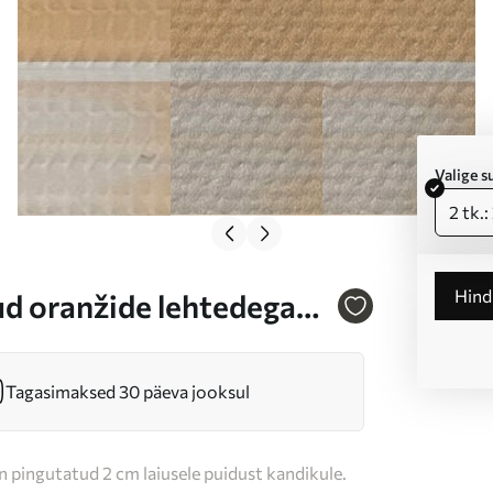
Valige 
2 tk.
Hin
ud oranžide lehtedega
ses asuvate mägedega
Tagasimaksed 30 päeva jooksul
n pingutatud 2 cm laiusele puidust kandikule.