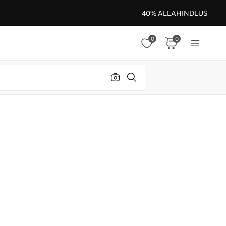
40% ALLAHINDLUS
0
0