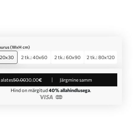
suurus (WxH cm)
: 20x30
2 tk.: 40x60
2 tk.: 60x90
2 tk.: 80x120
d alates
50
.00
30
.00
€
Järgmine samm
Hind on märgitud
40% allahindlusega
.