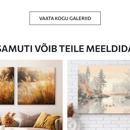
VAATA KOGU GALERIID
Eco-Premium
Hind Alates
23
.00
€
SAMUTI VÕIB TEILE MEELDID