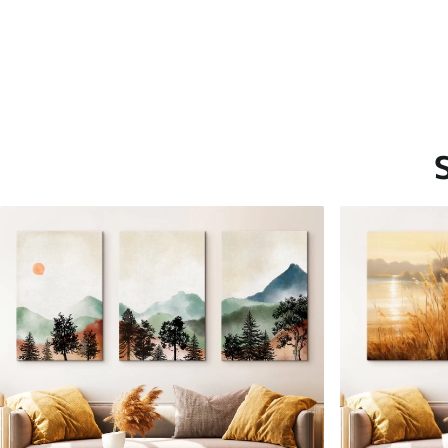
Saadaolevad materjalid
Standard
Premium
Hind Alates
15
.00
€
Hind Alates
19
.00
€