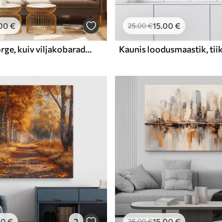
00
€
15
.00
€
25
.00
€
Esiplaanil kõrge, kuiv viljakobaradega rohi, tagaplaanil järv ja puud
00
€
2
15
.00
€
25
.00
€