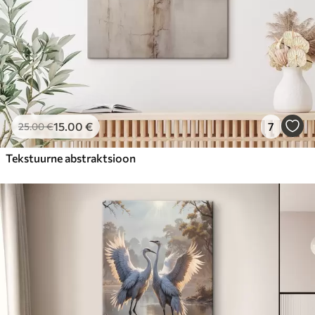
15
.00
€
7
25
.00
€
Tekstuurne abstraktsioon