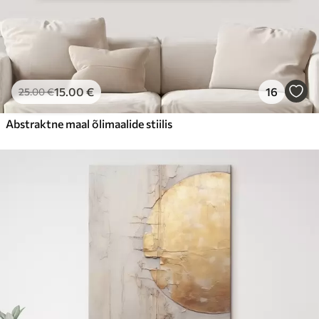
15
.00
€
16
25
.00
€
Abstraktne maal õlimaalide stiilis