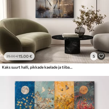
15
.00
€
5
25
.00
€
Kaks suurt halli, pikkade kaelade ja tiibadega kraanat, mis seisavad puudest ümbritsetud udujärves