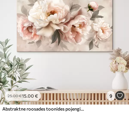
15
.00
€
9
25
.00
€
Abstraktne roosades toonides pojengide kimp