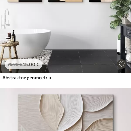
45
.00
€
75
.00
€
Abstraktne geomeetria