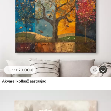
20
.00
€
13
33
.33
€
Akvarellkollaaž aastaajad