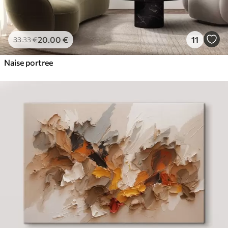
20
.00
€
11
33
.33
€
Naise portree