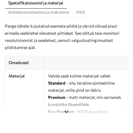
Spetsifikatsioonid ja materjal
Kohaletoimetamine ja maksmine
KKK
Pange tähele: kujutatud esemete pildid ja värvid võivad pisut
erineda veebilehel olevatest piltidest. See sõltub teie monitori
resolutsioonist ja seadetest, samuti valgustustingimustest
pildistamise ajal.
Omadused
Materjal
Valida saab kolme materjali vahel:
Standard
- sile, teraline sünteetiline
materjal, mille pind on läikiv.
Premium
- matt materjal, mis sarnaneb
kunstnike lõuenditele.
Eco-Premium
- 100% puuvillast
valmistatud kvaliteetne lõuend.
Autor
UWALLS