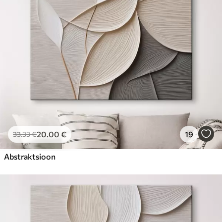
20
.00
€
19
33
.33
€
Abstraktsioon