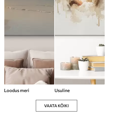
Loodus meri
Usuline
VAATA KÕIKI