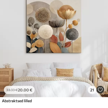
20
.00
€
21
33
.33
€
Abstraktsed lilled