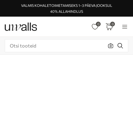
VALMIS KOHALETOIMETAMISEKS 1–3 PÄEVA JOOKSUL
40% ALLAHINDLUS
0
0