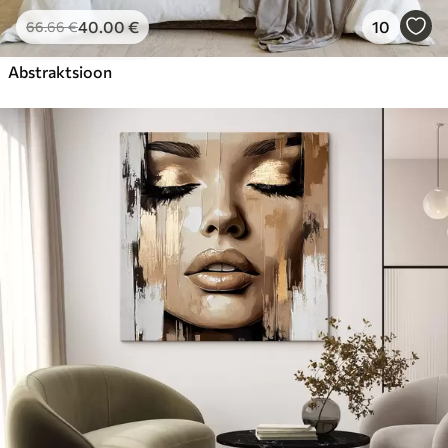
40
.00
€
10
66
.66
€
Abstraktsioon