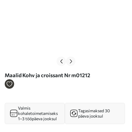
Maalid Kohv ja croissant Nr m01212
Valmis
Tagasimaksed 30
kohaletoimetamiseks
päeva jooksul
1–3 tööpäeva jooksul