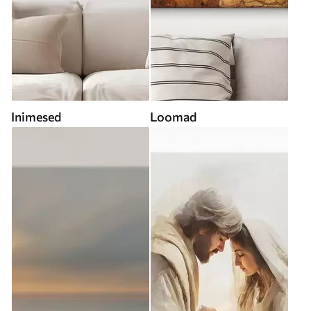
Inimesed
Loomad