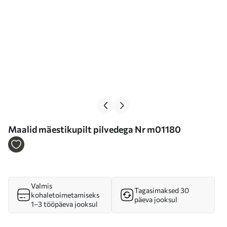
Maalid mäestikupilt pilvedega Nr m01180
Valmis
Tagasimaksed 30
kohaletoimetamiseks
päeva jooksul
1–3 tööpäeva jooksul