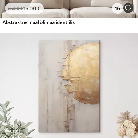
15
.00
€
16
25
.00
€
Abstraktne maal õlimaalide stiilis