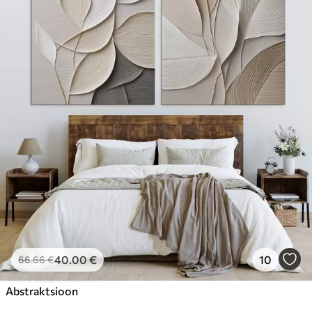
40
.00
€
10
66
.66
€
Abstraktsioon