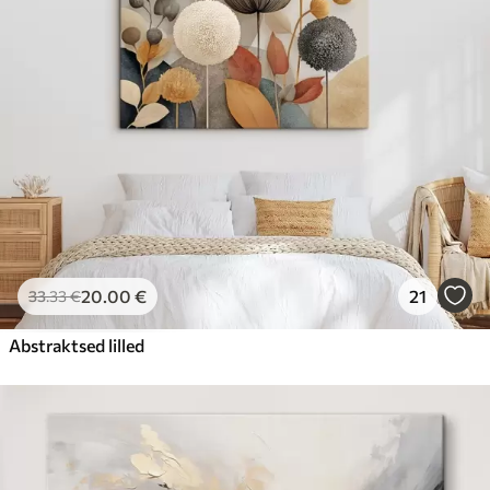
20
.00
€
21
33
.33
€
Abstraktsed lilled