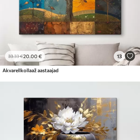
20
.00
€
13
33
.33
€
Akvarellkollaaž aastaajad