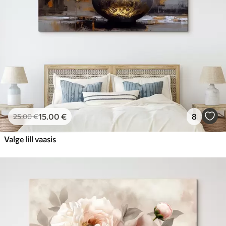
15
.00
€
8
25
.00
€
Valge lill vaasis