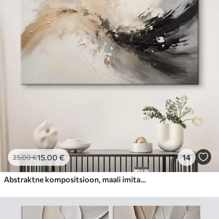
15
.00
€
14
25
.00
€
Abstraktne kompositsioon, maali imitatsioon