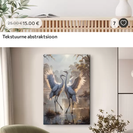
15
.00
€
7
25
.00
€
Tekstuurne abstraktsioon