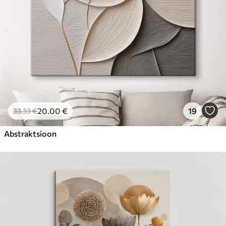
20
.00
€
19
33
.33
€
Abstraktsioon