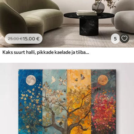
15
.00
€
5
25
.00
€
Kaks suurt halli, pikkade kaelade ja tiibadega kraanat, mis seisavad puudest ümbritsetud udujärves