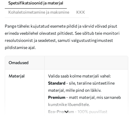
Spetsifikatsioonid ja materjal
Kohaletoimetamine ja maksmine
KKK
Pange tähele: kujutatud esemete pildid ja värvid võivad pisut
erineda veebilehel olevatest piltidest. See sõltub teie monitori
resolutsioonist ja seadetest, samuti valgustustingimustest
pildistamise ajal.
Omadused
Materjal
Valida saab kolme materjali vahel:
Standard
- sile, teraline sünteetiline
materjal, mille pind on läikiv.
Premium
- matt materjal, mis sarnaneb
kunstnike lõuenditele.
Eco-Premium
- 100% puuvillast
valmistatud kvaliteetne lõuend.
Autor
UWALLS