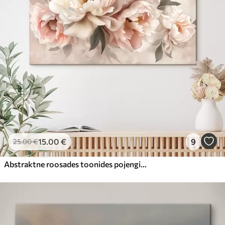
15
.00
€
9
25
.00
€
Abstraktne roosades toonides pojengide kimp