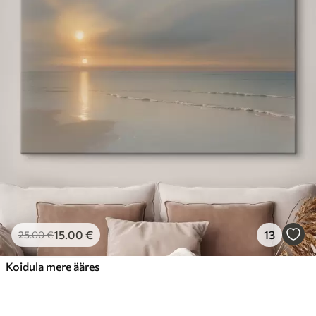
15
.00
€
13
25
.00
€
Koidula mere ääres