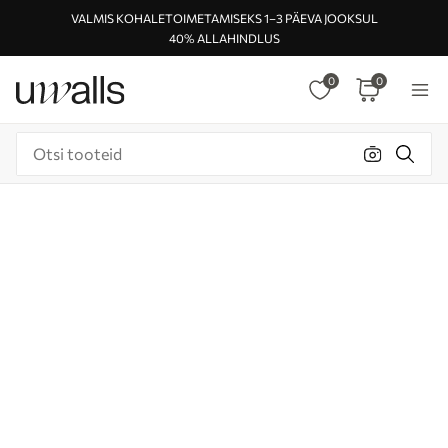
VALMIS KOHALETOIMETAMISEKS 1–3 PÄEVA JOOKSUL
40% ALLAHINDLUS
0
0