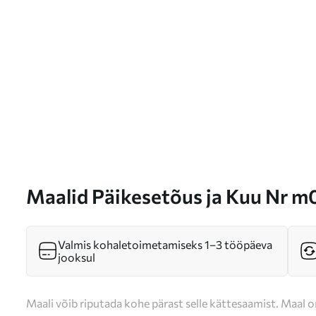
Maalid Päikesetõus ja Kuu Nr m
Valmis kohaletoimetamiseks 1–3 tööpäeva
jooksul
Maali võib riputada kohe pärast selle kättesaamist. Maal o