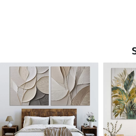
Saadaolevad materjalid
Standard
Premium
Hind Alates
30
.00
€
Hind Alates
38
.00
€