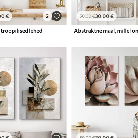
00
€
2
30
.00
€
50
.00
€
troopilised lehed
00
€
30
.00
€
50
.00
€