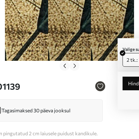
Valige 
2 tk.
Hin
01139
Tagasimaksed 30 päeva jooksul
n pingutatud 2 cm laiusele puidust kandikule.