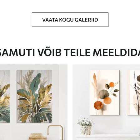
VAATA KOGU GALERIID
Eco-Premium
Hind Alates
46
.00
€
SAMUTI VÕIB TEILE MEELDID