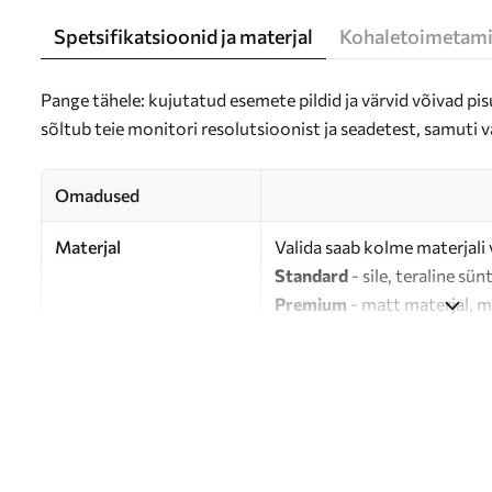
Spetsifikatsioonid ja materjal
Kohaletoimetami
Pange tähele: kujutatud esemete pildid ja värvid võivad pisu
sõltub teie monitori resolutsioonist ja seadetest, samuti v
Omadused
Materjal
Valida saab kolme materjali 
Standard
- sile, teraline sün
Premium
- matt materjal, m
Eco-Premium
- 100% puuvil
Autor
UWALLS
Artikli number
m01139
Lisaks
Võite lisada lakikihti.