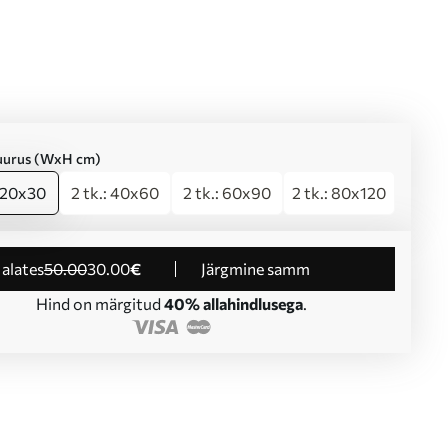
suurus (WxH cm)
: 20x30
2 tk.: 40x60
2 tk.: 60x90
2 tk.: 80x120
d alates
50
.00
30
.00
€
Järgmine samm
Hind on märgitud
40% allahindlusega
.