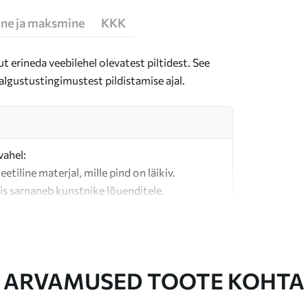
ne ja maksmine
KKK
t erineda veebilehel olevatest piltidest. See
algustustingimustest pildistamise ajal.
vahel:
teetiline materjal, mille pind on läikiv.
is sarnaneb kunstnike lõuenditele.
last valmistatud kvaliteetne lõuend.
ARVAMUSED TOOTE KOHTA