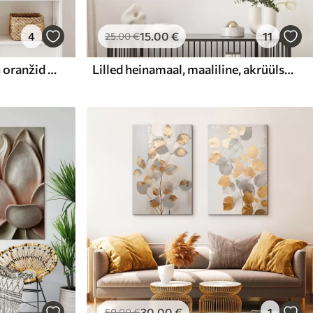
4
15
.00
€
11
25
.00
€
Abstraktne maal, millel on oranžid ja hallid ringid, lehed ja oksad, modernne stiil, akvarelliefekt
Lilled heinamaal, maaliline, akrüülstiilis
30
.00
€
1
50
.00
€