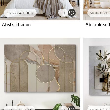
40
.00
€
10
30
.
66
.66
€
50
.00
€
Abstraktsioon
Abstraktsed 
15
.00
€
10
30
.
25
.00
€
50
.00
€