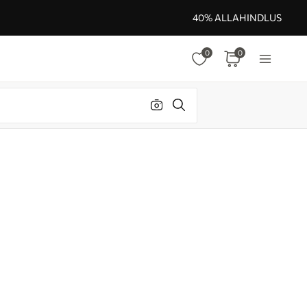
40% ALLAHINDLUS
0
0