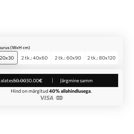
suurus (WxH cm)
: 20x30
2 tk.: 40x60
2 tk.: 60x90
2 tk.: 80x120
d alates
50
.00
30
.00
€
Järgmine samm
Hind on märgitud
40% allahindlusega
.