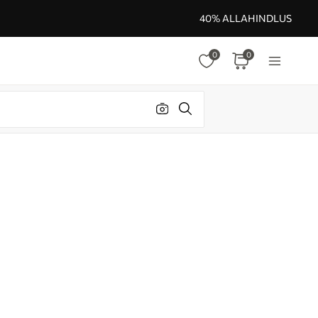
40% ALLAHINDLUS
0
0