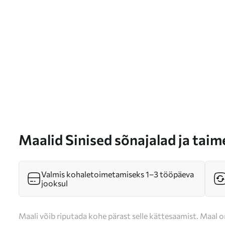
Maalid Sinised sõnajalad ja tai
taustaga, rõhuasetusega keerulist
röntgeniefekt Nr m01121
Valmis kohaletoimetamiseks 1–3 tööpäeva
jooksul
Maali võib riputada kohe pärast selle kättesaamist. Maal o