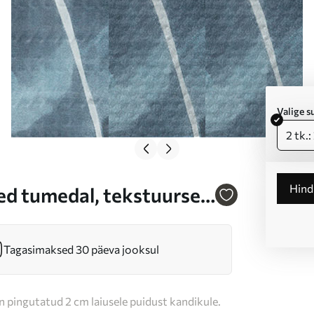
Valige 
2 tk.
Hin
med tumedal, tekstuurse
el detailidel,
Tagasimaksed 30 päeva jooksul
n pingutatud 2 cm laiusele puidust kandikule.