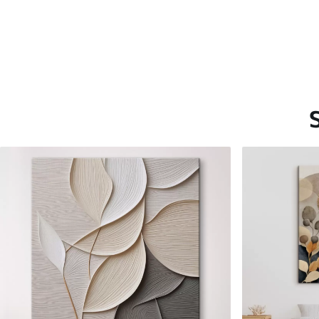
Saadaolevad materjalid
Standard
Premium
Hind Alates
15
.00
€
Hind Alates
19
.00
€