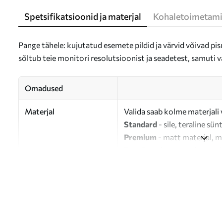
Spetsifikatsioonid ja materjal
Kohaletoimetami
Pange tähele: kujutatud esemete pildid ja värvid võivad pisu
sõltub teie monitori resolutsioonist ja seadetest, samuti v
Omadused
Materjal
Valida saab kolme materjali 
Standard
- sile, teraline sün
Premium
- matt materjal, m
Eco-Premium
- 100% puuvil
Autor
UWALLS
Artikli number
m01121
Lisaks
Võite lisada lakikihti.