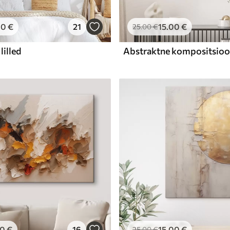
00
€
21
15
.00
€
25
.00
€
lilled
00
€
16
15
.00
€
25
.00
€