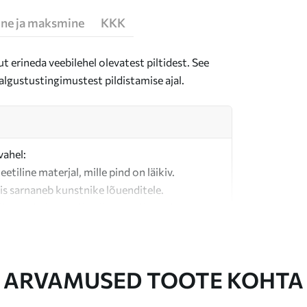
ne ja maksmine
KKK
t erineda veebilehel olevatest piltidest. See
algustustingimustest pildistamise ajal.
vahel:
teetiline materjal, mille pind on läikiv.
is sarnaneb kunstnike lõuenditele.
last valmistatud kvaliteetne lõuend.
ARVAMUSED TOOTE KOHTA