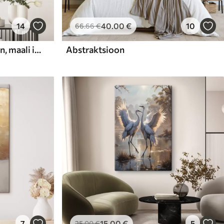
14
40
.00
€
10
66
.66
€
Abstraktne kompositsioon, maali imitatsioon
Abstraktsioon
7
15
.00
€
5
25
.00
€