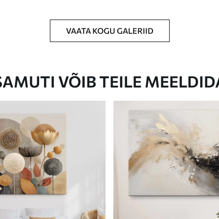
VAATA KOGU GALERIID
Eco-Premium
Hind Alates
23
.00
€
SAMUTI VÕIB TEILE MEELDID