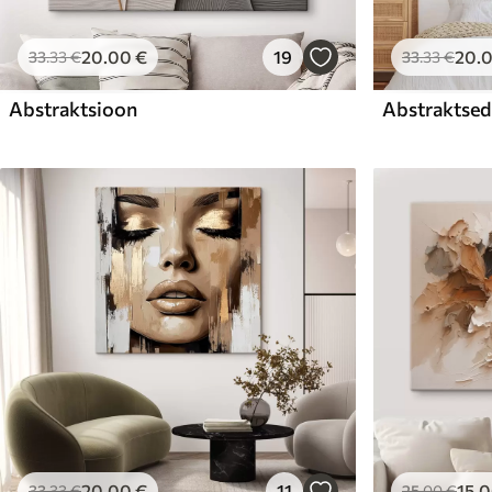
20
.00
€
19
20
.
33
.33
€
33
.33
€
Abstraktsioon
Abstraktsed 
20
.00
€
11
15
.
33
.33
€
25
.00
€