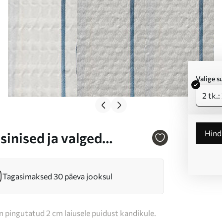
Valige 
2 tk.
Hin
sinised ja valged
es valgel taustal Nr
Tagasimaksed 30 päeva jooksul
n pingutatud 2 cm laiusele puidust kandikule.