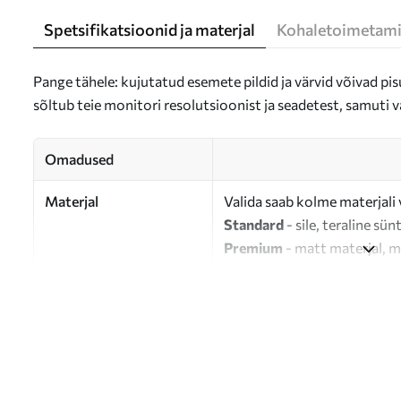
Spetsifikatsioonid ja materjal
Kohaletoimetami
Pange tähele: kujutatud esemete pildid ja värvid võivad pisu
sõltub teie monitori resolutsioonist ja seadetest, samuti v
Omadused
Materjal
Valida saab kolme materjali 
Standard
- sile, teraline sün
Premium
- matt materjal, m
Eco-Premium
- 100% puuvil
Autor
UWALLS
Artikli number
m01118
Lisaks
Võite lisada lakikihti.