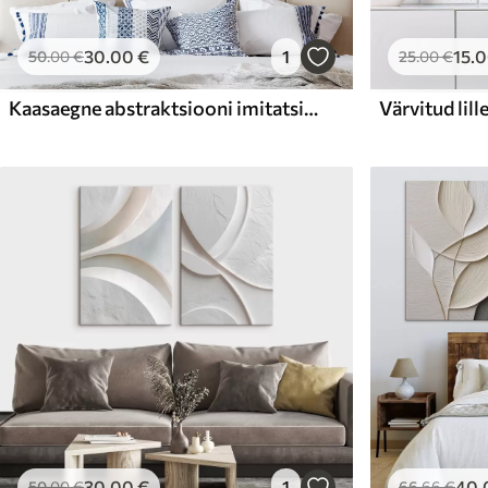
30
.00
€
1
15
.
50
.00
€
25
.00
€
Kaasaegne abstraktsiooni imitatsioon maali
Värvitud lill
30
.00
€
1
40
.
50
.00
€
66
.66
€