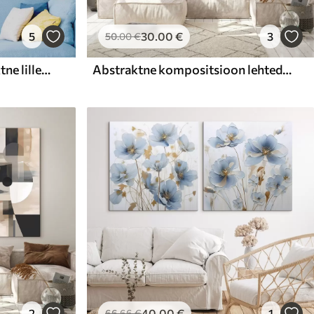
5
30
.00
€
3
50
.00
€
Valge ja helesinine abstraktne lillemustri kujundus, millel on tekstuuriga õielehed ja keerlevad jooned
Abstraktne kompositsioon lehtedega
2
40
.00
€
1
66
.66
€