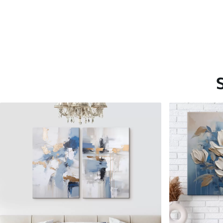
Saadaolevad materjalid
Standard
Premium
Hind Alates
15
.00
€
Hind Alates
19
.00
€