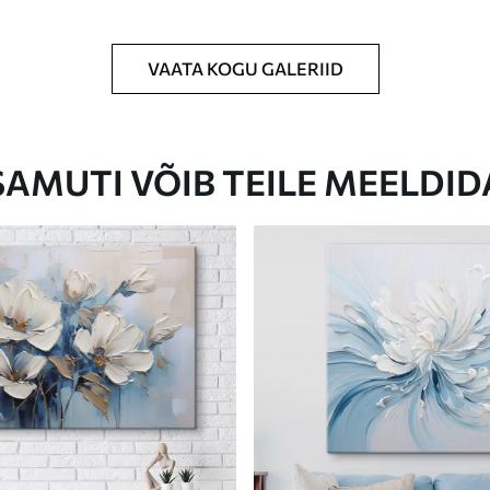
VAATA KOGU GALERIID
Eco-Premium
Hind Alates
23
.00
€
SAMUTI VÕIB TEILE MEELDID