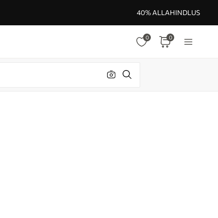
40% ALLAHINDLUS
0
0