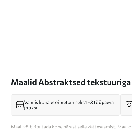
Maalid Abstraktsed tekstuuriga 
akvarellringid erinevates suurust
m01118
Valmis kohaletoimetamiseks 1–3 tööpäeva
jooksul
Maali võib riputada kohe pärast selle kättesaamist. Maal o