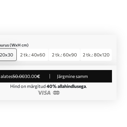
suurus (WxH cm)
: 20x30
2 tk.: 40x60
2 tk.: 60x90
2 tk.: 80x120
d alates
50
.00
30
.00
€
Järgmine samm
Hind on märgitud
40% allahindlusega
.