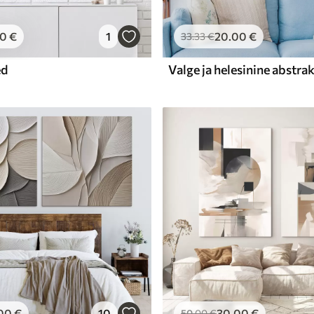
00
€
1
20
.00
€
33
.33
€
ed
00
€
10
30
.00
€
50
.00
€