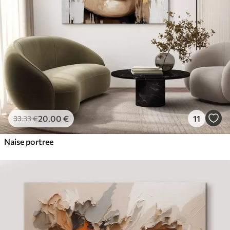
20
.00
€
11
33
.33
€
Naise portree