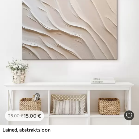
15
.00
€
25
.00
€
Lained, abstraktsioon