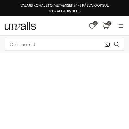
VALMIS KOHALETOIMETAMISEKS 1–3 PÄEVA JOOKSUL
40% ALLAHINDLUS
0
0