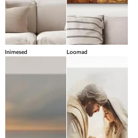
Inimesed
Loomad