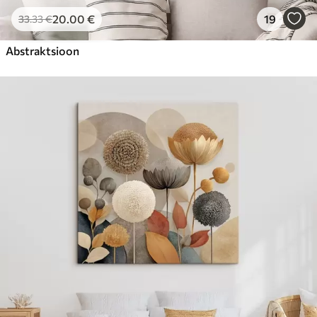
20
.00
€
19
33
.33
€
Abstraktsioon