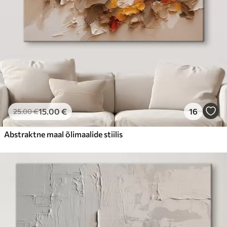
15
.00
€
16
25
.00
€
Abstraktne maal õlimaalide stiilis