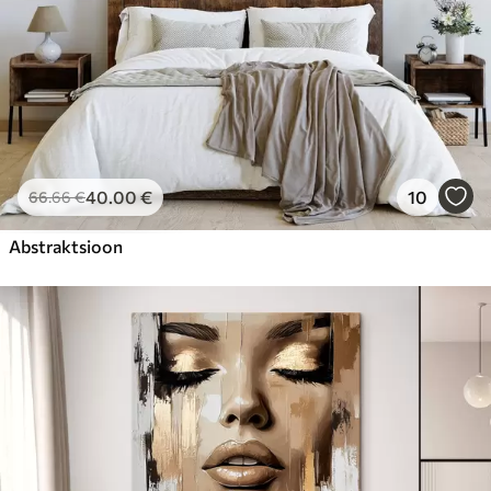
40
.00
€
10
66
.66
€
Abstraktsioon