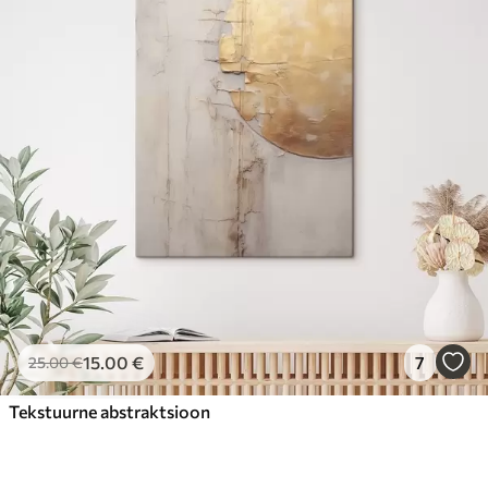
15
.00
€
7
25
.00
€
Tekstuurne abstraktsioon