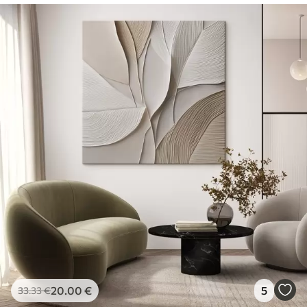
20
.00
€
5
33
.33
€