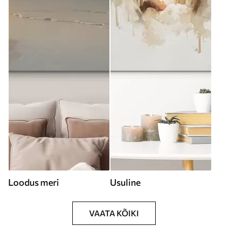
Loodus meri
Usuline
VAATA KÕIKI