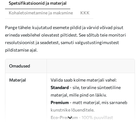
Spetsifikatsioonid ja materjal
Kohaletoimetamine ja maksmine
KKK
Pange tähele: kujutatud esemete pildid ja värvid võivad pisut
erineda veebilehel olevatest piltidest. See sõltub teie monitori
resolutsioonist ja seadetest, samuti valgustustingimustest
pildistamise ajal.
Omadused
Materjal
Valida saab kolme materjali vahel:
Standard
- sile, teraline sünteetiline
materjal, mille pind on läikiv.
Premium
- matt materjal, mis sarnaneb
kunstnike lõuenditele.
Eco-Premium
- 100% puuvillast
valmistatud kvaliteetne lõuend.
Autor
UWALLS