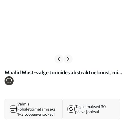
Maalid Must-valge toonides abstraktne kunst, mis
imiteerib looduslikke tekstuure Nr m01097
Valmis
Tagasimaksed 30
kohaletoimetamiseks
päeva jooksul
1–3 tööpäeva jooksul