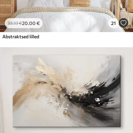
20
.00
€
21
33
.33
€
Abstraktsed lilled