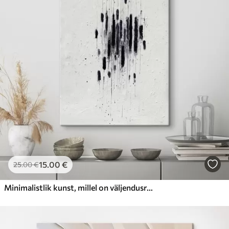
15
.00
€
25
.00
€
Minimalistlik kunst, millel on väljendusrikas pintslitõmbed ja hägused servad kaasaegses maalikunstistiilis.