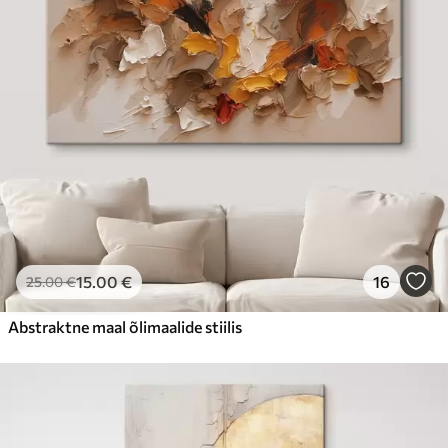
15
.00
€
16
25
.00
€
Abstraktne maal õlimaalide stiilis