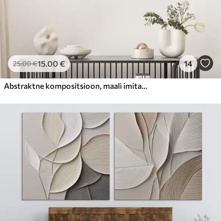
15
.00
€
14
25
.00
€
Abstraktne kompositsioon, maali imitatsioon