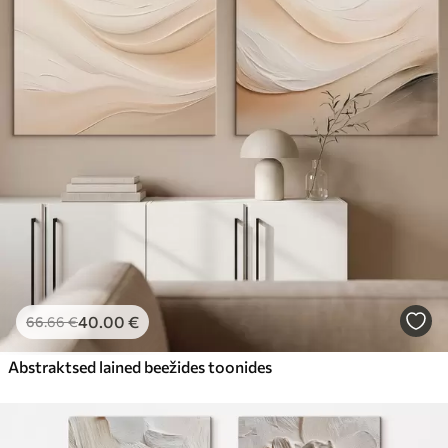
40
.00
€
66
.66
€
Abstraktsed lained beežides toonides