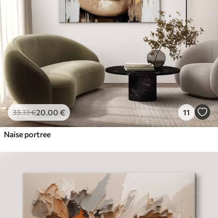
20
.00
€
11
33
.33
€
Naise portree