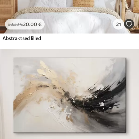
20
.00
€
21
33
.33
€
Abstraktsed lilled