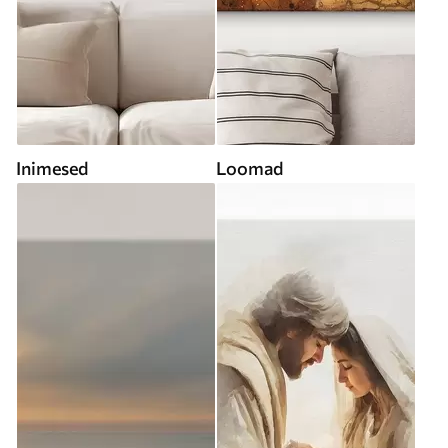
Inimesed
Loomad