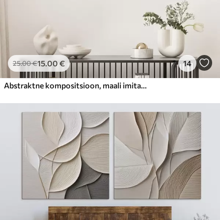
15
.00
€
14
25
.00
€
Abstraktne kompositsioon, maali imitatsioon