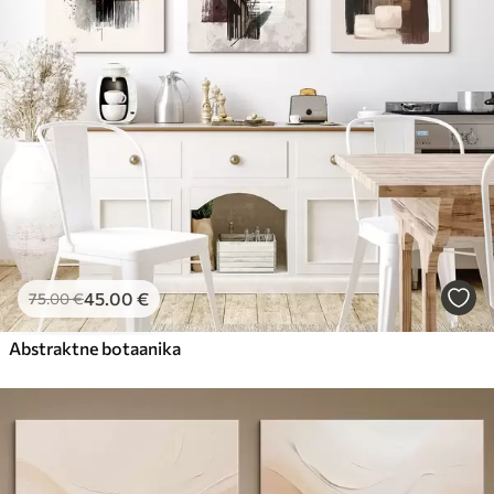
45
.00
€
75
.00
€
Abstraktne botaanika