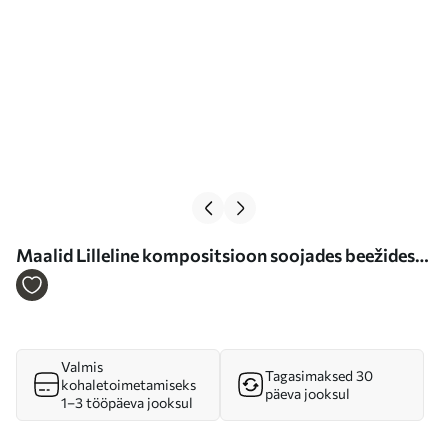
Maalid Lilleline kompositsioon soojades beežides
toonides, kergete pintslitõmmetega ja õhulise
taustaga Nr m01087
Valmis
Tagasimaksed 30
kohaletoimetamiseks
päeva jooksul
1–3 tööpäeva jooksul