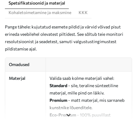
Spetsifikatsioonid ja materjal
Kohaletoimetamine ja maksmine
KKK
Pange tähele: kujutatud esemete pildid ja värvid võivad pisut
erineda veebilehel olevatest piltidest. See sõltub teie monitori
resolutsioonist ja seadetest, samuti valgustustingimustest
pildistamise ajal.
Omadused
Materjal
Valida saab kolme materjali vahel:
Standard
- sile, teraline sünteetiline
materjal, mille pind on läikiv.
Premium
- matt materjal, mis sarnaneb
kunstnike lõuenditele.
Eco-Premium
- 100% puuvillast
valmistatud kvaliteetne lõuend.
Autor
UWALLS