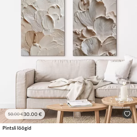
30
.00
€
50
.00
€
Pintsli löögid