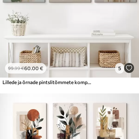
60
.00
€
5
99
.99
€
Lillede ja õrnade pintslitõmmete kompositsioon