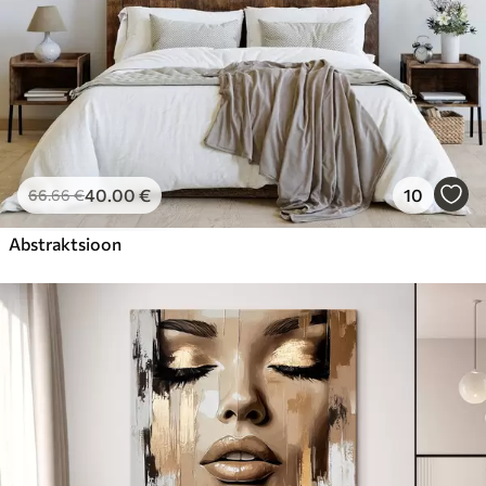
40
.00
€
10
66
.66
€
Abstraktsioon