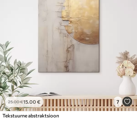
15
.00
€
7
25
.00
€
Tekstuurne abstraktsioon