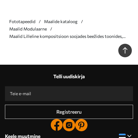
Fototapeedid
Maalide kataloog
Maalid Modulaarne
Maalid Lilleline kompositsioon soojades beežides toonides,
kergete pintslitõmmetega ja õhulise taustaga Nr m01087
Telli uudiskirja
Registreeru
Keele muutmine