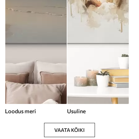
Loodus meri
Usuline
VAATA KÕIKI