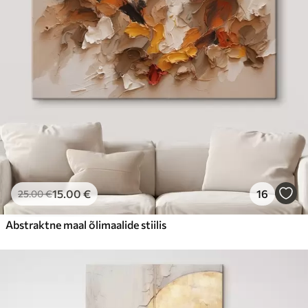
15
.00
€
16
25
.00
€
Abstraktne maal õlimaalide stiilis