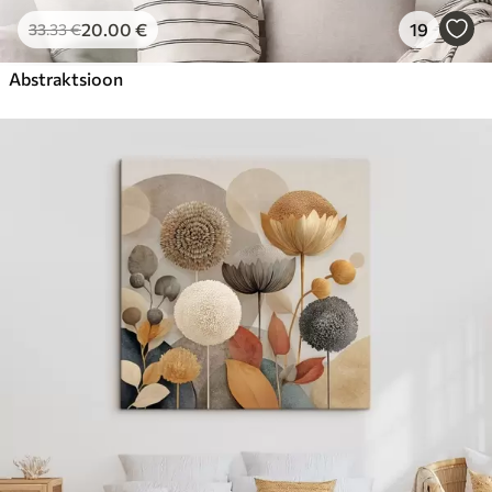
20
.00
€
19
33
.33
€
Abstraktsioon