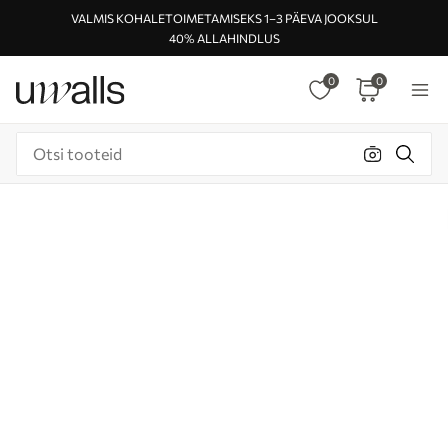
VALMIS KOHALETOIMETAMISEKS 1–3 PÄEVA JOOKSUL
40% ALLAHINDLUS
0
0