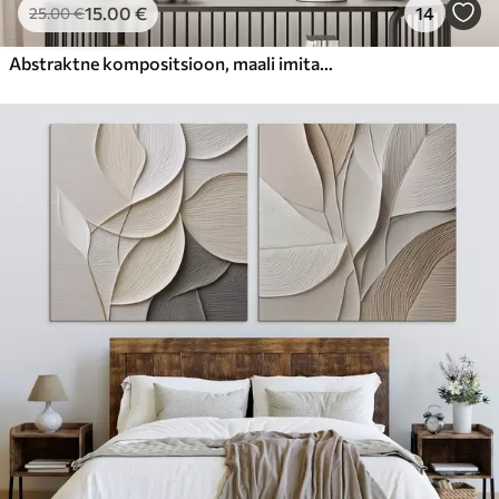
15
.00
€
14
25
.00
€
Abstraktne kompositsioon, maali imitatsioon