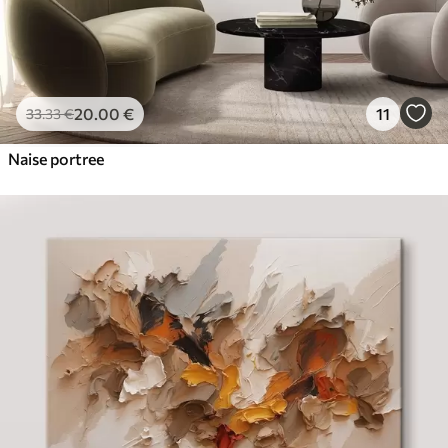
20
.00
€
11
33
.33
€
Naise portree