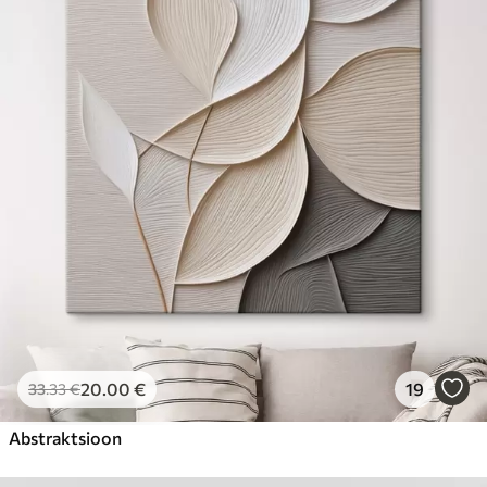
20
.00
€
19
33
.33
€
Abstraktsioon