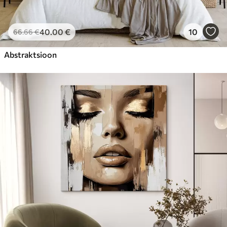
40
.00
€
10
66
.66
€
Abstraktsioon