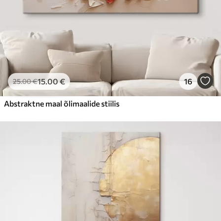
15
.00
€
16
25
.00
€
Abstraktne maal õlimaalide stiilis