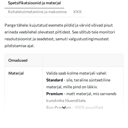
Spetsifikatsioonid ja materjal
Kohaletoimetamine ja maksmine
KKK
Pange tähele: kujutatud esemete pildid ja värvid võivad pisut
erineda veebilehel olevatest piltidest. See sõltub teie monitori
resolutsioonist ja seadetest, samuti valgustustingimustest
pildistamise ajal.
Omadused
Materjal
Valida saab kolme materjali vahel:
Standard
- sile, teraline sünteetiline
materjal, mille pind on läikiv.
Premium
- matt materjal, mis sarnaneb
kunstnike lõuenditele.
Eco-Premium
- 100% puuvillast
valmistatud kvaliteetne lõuend.
Autor
UWALLS