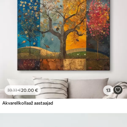
20
.00
€
13
33
.33
€
Akvarellkollaaž aastaajad