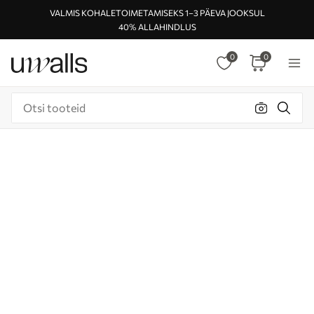
VALMIS KOHALETOIMETAMISEKS 1–3 PÄEVA JOOKSUL
40% ALLAHINDLUS
0
0