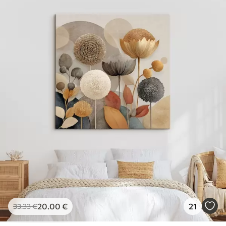
20
.00
€
21
33
.33
€