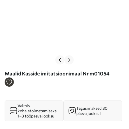
Maalid Kasside imitatsioonimaal Nr m01054
Valmis
Tagasimaksed 30
kohaletoimetamiseks
päeva jooksul
1–3 tööpäeva jooksul