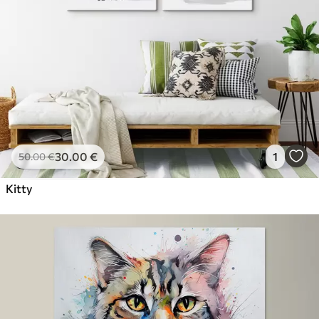
30
.00
€
1
50
.00
€
Kitty