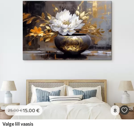
15
.00
€
8
25
.00
€
Valge lill vaasis