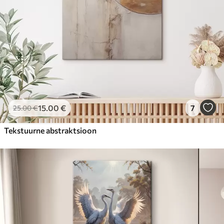
15
.00
€
7
25
.00
€
Tekstuurne abstraktsioon