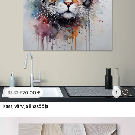
20
.00
€
1
33
.33
€
Kass, värv ja lihasööja