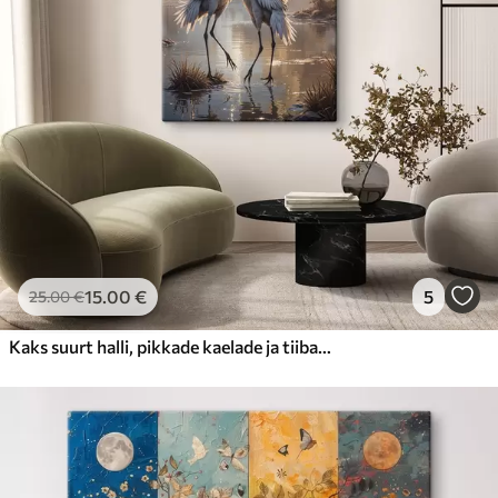
15
.00
€
5
25
.00
€
Kaks suurt halli, pikkade kaelade ja tiibadega kraanat, mis seisavad puudest ümbritsetud udujärves