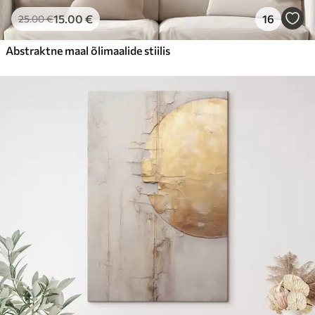
15
.00
€
16
25
.00
€
Abstraktne maal õlimaalide stiilis