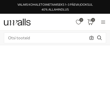
VALMIS KOHALETOIMETAMISEKS 1–3 PÄEVA JOOKSUL
40% ALLAHINDLUS
0
0