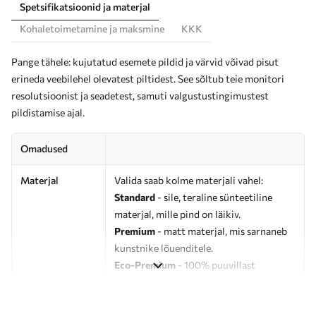
Spetsifikatsioonid ja materjal
Kohaletoimetamine ja maksmine
KKK
Pange tähele: kujutatud esemete pildid ja värvid võivad pisut
erineda veebilehel olevatest piltidest. See sõltub teie monitori
resolutsioonist ja seadetest, samuti valgustustingimustest
pildistamise ajal.
Omadused
Materjal
Valida saab kolme materjali vahel:
Standard
- sile, teraline sünteetiline
materjal, mille pind on läikiv.
Premium
- matt materjal, mis sarnaneb
kunstnike lõuenditele.
Eco-Premium
- 100% puuvillast
valmistatud kvaliteetne lõuend.
Autor
UWALLS