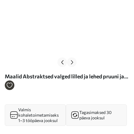
Maalid Abstraktsed valged lilled ja lehed pruuni ja
sinise taustaga, minimalistlikus stiilis abstraktsete
kujunditega Nr m01015
Valmis
Tagasimaksed 30
kohaletoimetamiseks
päeva jooksul
1–3 tööpäeva jooksul