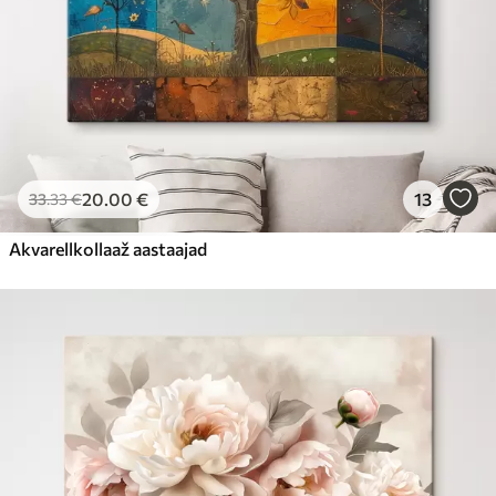
20
.00
€
13
33
.33
€
Akvarellkollaaž aastaajad