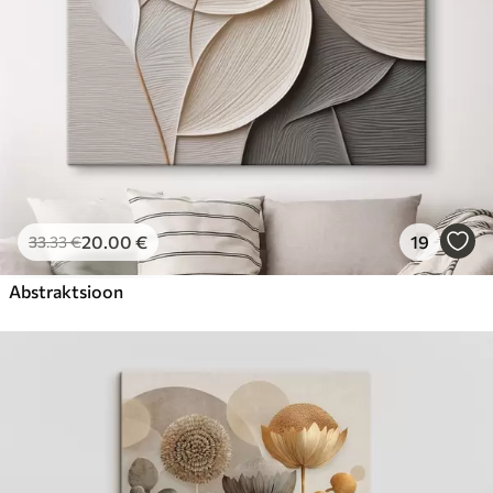
20
.00
€
19
33
.33
€
Abstraktsioon