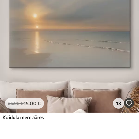
15
.00
€
13
25
.00
€
Koidula mere ääres