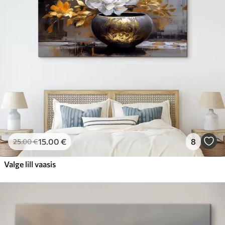
15
.00
€
8
25
.00
€
Valge lill vaasis