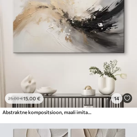
15
.00
€
14
25
.00
€
Abstraktne kompositsioon, maali imitatsioon