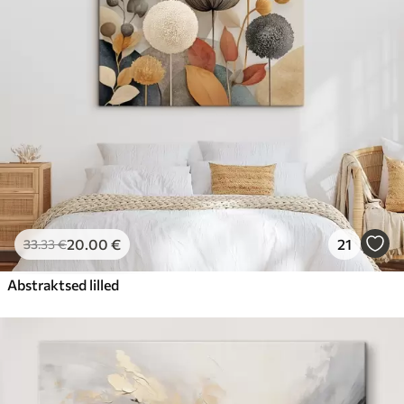
20
.00
€
21
33
.33
€
Abstraktsed lilled