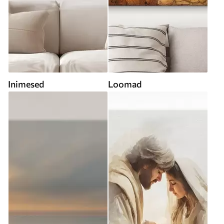
Inimesed
Loomad