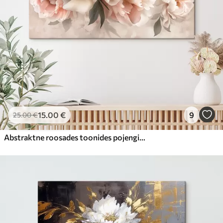
15
.00
€
9
25
.00
€
Abstraktne roosades toonides pojengide kimp