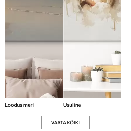
Loodus meri
Usuline
VAATA KÕIKI