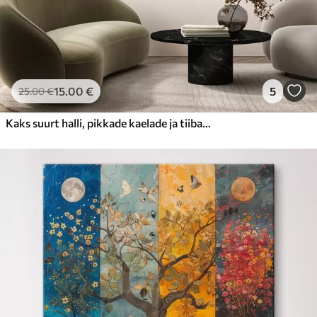
15
.00
€
5
25
.00
€
Kaks suurt halli, pikkade kaelade ja tiibadega kraanat, mis seisavad puudest ümbritsetud udujärves