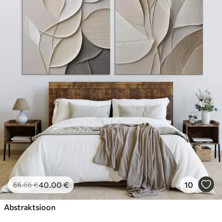
40
.00
€
10
66
.66
€
Abstraktsioon