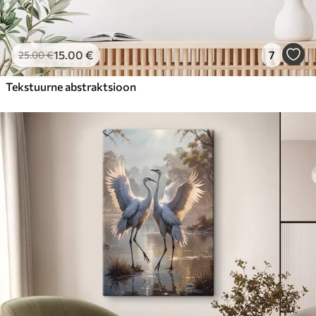
15
.00
€
7
25
.00
€
Tekstuurne abstraktsioon