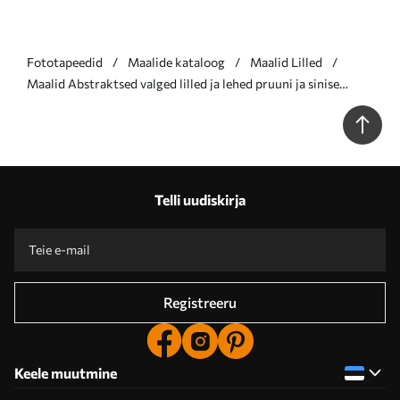
Fototapeedid
Maalide kataloog
Maalid Lilled
Maalid Abstraktsed valged lilled ja lehed pruuni ja sinise
taustaga, minimalistlikus stiilis abstraktsete kujunditega Nr
m01015
Telli uudiskirja
Registreeru
Keele muutmine