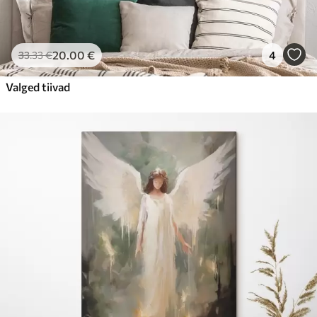
20
.00
€
4
33
.33
€
Valged tiivad