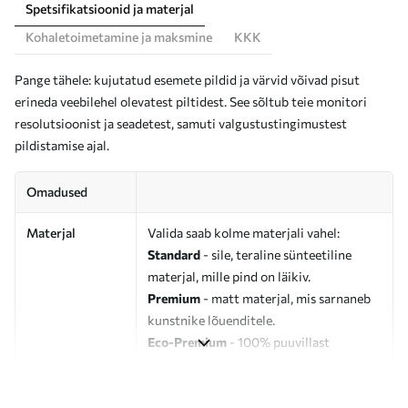
Spetsifikatsioonid ja materjal
Kohaletoimetamine ja maksmine
KKK
Pange tähele: kujutatud esemete pildid ja värvid võivad pisut
erineda veebilehel olevatest piltidest. See sõltub teie monitori
resolutsioonist ja seadetest, samuti valgustustingimustest
pildistamise ajal.
Omadused
Materjal
Valida saab kolme materjali vahel:
Standard
- sile, teraline sünteetiline
materjal, mille pind on läikiv.
Premium
- matt materjal, mis sarnaneb
kunstnike lõuenditele.
Eco-Premium
- 100% puuvillast
valmistatud kvaliteetne lõuend.
Autor
UWALLS