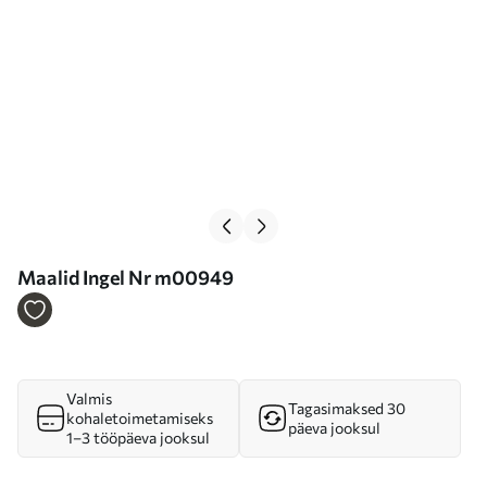
Maalid Ingel Nr m00949
Valmis
Tagasimaksed 30
kohaletoimetamiseks
päeva jooksul
1–3 tööpäeva jooksul