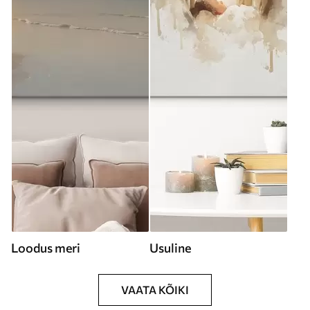
Loodus meri
Usuline
VAATA KÕIKI