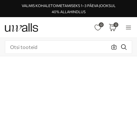
VALMIS KOHALETOIMETAMISEKS 1–3 PÄEVA JOOKSUL
40% ALLAHINDLUS
0
0