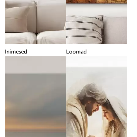
Inimesed
Loomad