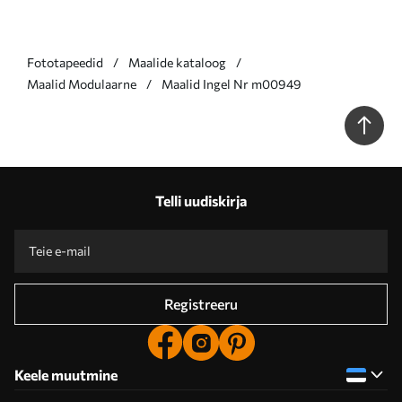
Fototapeedid
Maalide kataloog
Maalid Modulaarne
Maalid Ingel Nr m00949
Telli uudiskirja
Registreeru
Keele muutmine