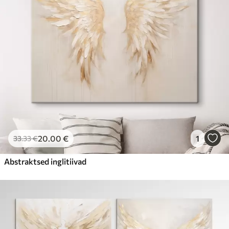
20
.00
€
1
33
.33
€
Abstraktsed inglitiivad