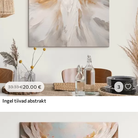
20
.00
€
3
33
.33
€
Ingel tiivad abstrakt