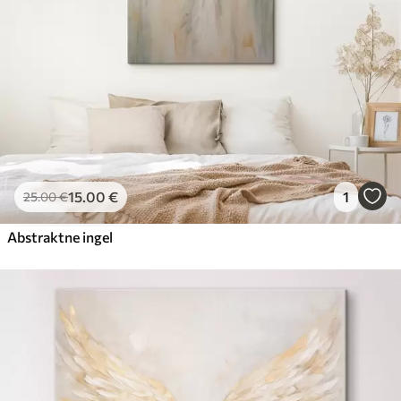
15
.00
€
1
25
.00
€
Abstraktne ingel