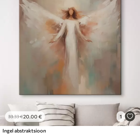
20
.00
€
1
33
.33
€
Ingel abstraktsioon