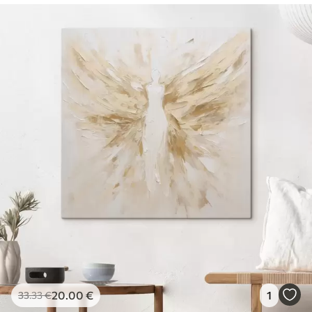
20
.00
€
1
33
.33
€