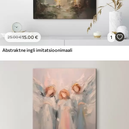
15
.00
€
1
25
.00
€
Abstraktne ingli imitatsioonimaali