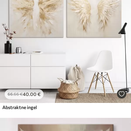
40
.00
€
66
.66
€
Abstraktne ingel