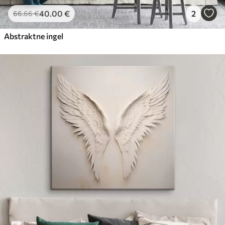
40
.00
€
2
66
.66
€
Abstraktne ingel