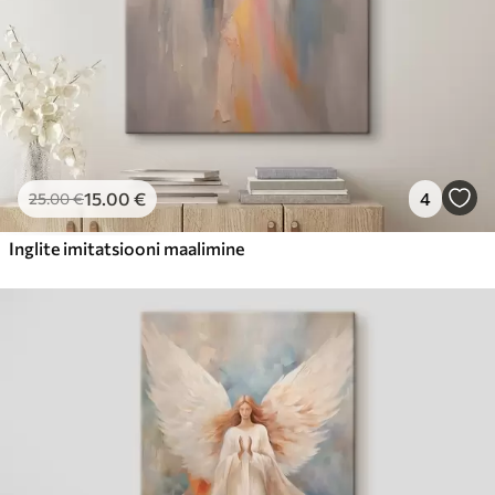
15
.00
€
4
25
.00
€
Inglite imitatsiooni maalimine