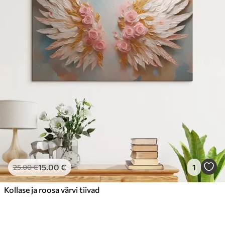
15
.00
€
1
25
.00
€
Kollase ja roosa värvi tiivad