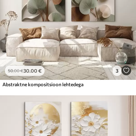
30
.00
€
3
50
.00
€
Abstraktne kompositsioon lehtedega