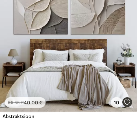
40
.00
€
10
66
.66
€
Abstraktsioon