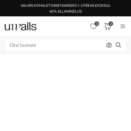
VALMIS KOHALETOIMETAMISEKS 1–3 PÄEVA JOOKSUL
40% ALLAHINDLUS
0
0