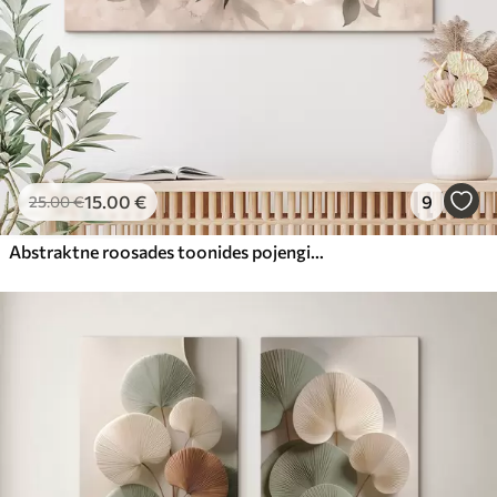
15
.00
€
9
25
.00
€
Abstraktne roosades toonides pojengide kimp