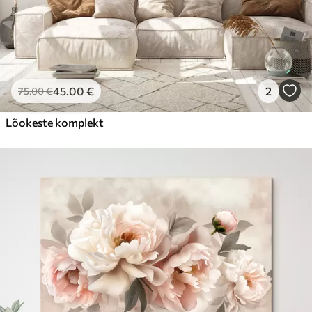
45
.00
€
2
75
.00
€
Lõokeste komplekt