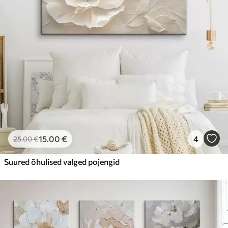
15
.00
€
4
25
.00
€
Suured õhulised valged pojengid