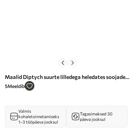
Maalid Diptych suurte lilledega heledates soojades
toonides Nr m00927
5
Meeldib
Valmis
Tagasimaksed 30
kohaletoimetamiseks
päeva jooksul
1–3 tööpäeva jooksul