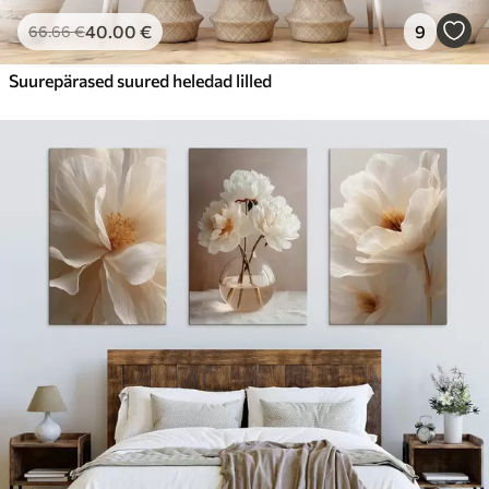
40
.00
€
9
66
.66
€
Suurepärased suured heledad lilled