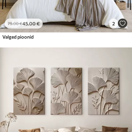
45
.00
€
2
75
.00
€
Valged pioonid