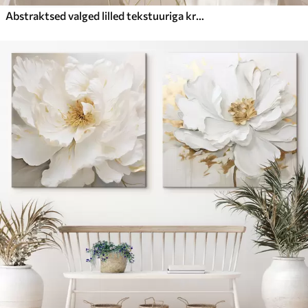
Abstraktsed valged lilled tekstuuriga kroonlehtedega neutraalsel taustal, millel on peenikesed pintslitõmbed.