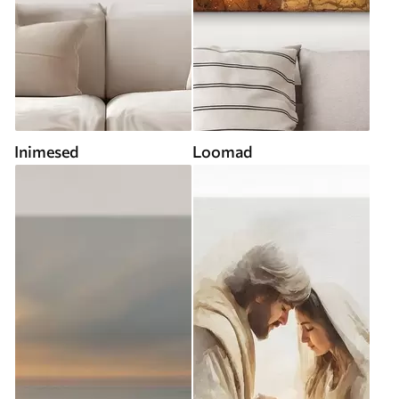
Inimesed
Loomad