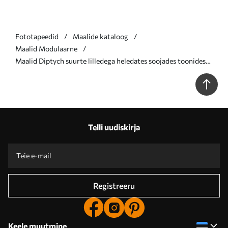
Fototapeedid
Maalide kataloog
Maalid Modulaarne
Maalid Diptych suurte lilledega heledates soojades toonides
Nr m00927
Telli uudiskirja
Registreeru
Keele muutmine