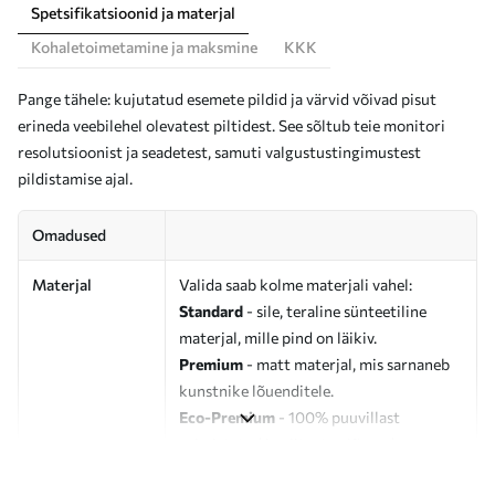
Spetsifikatsioonid ja materjal
Kohaletoimetamine ja maksmine
KKK
Pange tähele: kujutatud esemete pildid ja värvid võivad pisut
erineda veebilehel olevatest piltidest. See sõltub teie monitori
resolutsioonist ja seadetest, samuti valgustustingimustest
pildistamise ajal.
Omadused
Materjal
Valida saab kolme materjali vahel:
Standard
- sile, teraline sünteetiline
materjal, mille pind on läikiv.
Premium
- matt materjal, mis sarnaneb
kunstnike lõuenditele.
Eco-Premium
- 100% puuvillast
valmistatud kvaliteetne lõuend.
Autor
UWALLS