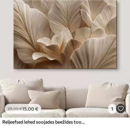
15
.00
€
1
25
.00
€
Reljeefsed lehed soojades beežides toonides