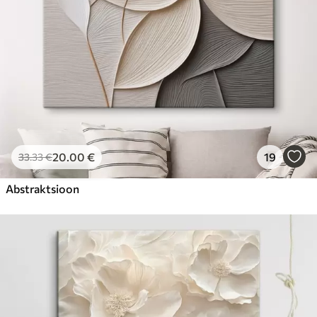
20
.00
€
19
33
.33
€
Abstraktsioon