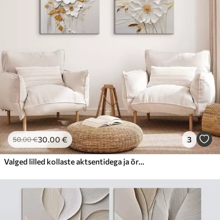
30
.00
€
3
50
.00
€
Valged lilled kollaste aktsentidega ja õrnad lehed tekstuurse taustaga, modernne kunst