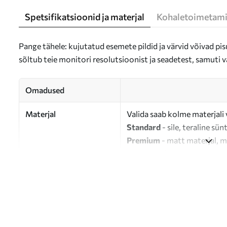
Spetsifikatsioonid ja materjal
Kohaletoimetami
Pange tähele: kujutatud esemete pildid ja värvid võivad pisu
sõltub teie monitori resolutsioonist ja seadetest, samuti v
Omadused
Materjal
Valida saab kolme materjali 
Standard
- sile, teraline sün
Premium
- matt materjal, m
Eco-Premium
- 100% puuvil
Autor
UWALLS
Artikli number
m00926
Lisaks
Võite lisada lakikihti.