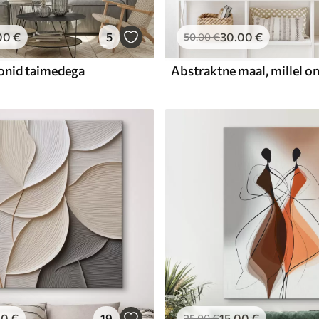
00
€
5
30
.00
€
50
.00
€
onid taimedega
00
€
19
15
.00
€
25
.00
€