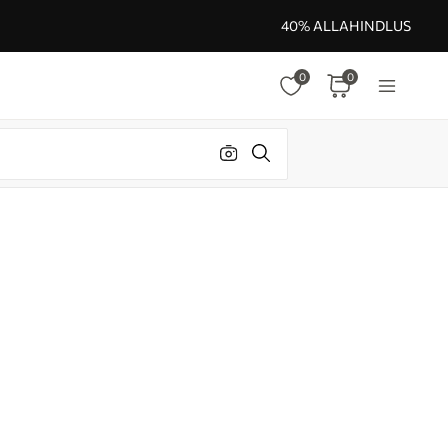
40% ALLAHINDLUS
0
0