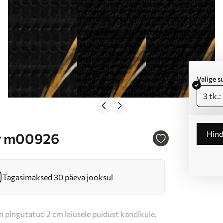
Valige 
3 tk.
Hin
Nr m00926
Tagasimaksed 30 päeva jooksul
n pingutatud 2 cm laiusele puidust kandikule.