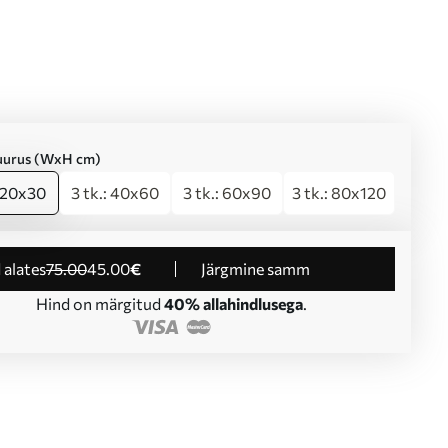
suurus (WxH cm)
: 20x30
3 tk.: 40x60
3 tk.: 60x90
3 tk.: 80x120
d alates
75
.00
45
.00
€
Järgmine samm
Hind on märgitud
40% allahindlusega
.