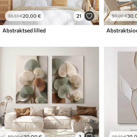
20
.00
€
21
30
.
33
.33
€
50
.00
€
Abstraktsed lilled
Abstraktsio
30
.00
€
3
20
.
50
.00
€
33
.33
€