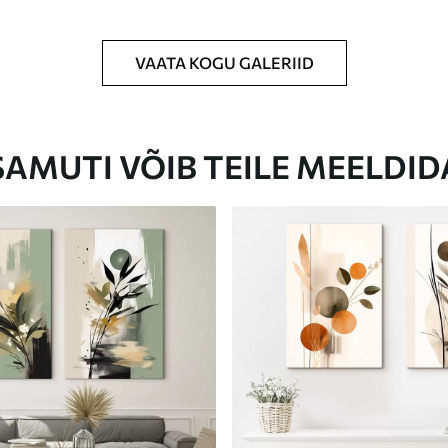
VAATA KOGU GALERIID
Eco-Premium
Hind Alates
69
.00
€
SAMUTI VÕIB TEILE MEELDID