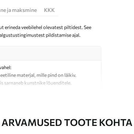
ne ja maksmine
KKK
t erineda veebilehel olevatest piltidest. See
algustustingimustest pildistamise ajal.
vahel:
teetiline materjal, mille pind on läikiv.
is sarnaneb kunstnike lõuenditele.
last valmistatud kvaliteetne lõuend.
ARVAMUSED TOOTE KOHTA