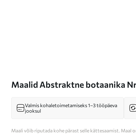
Maalid Abstraktne botaanika 
Valmis kohaletoimetamiseks 1–3 tööpäeva
jooksul
Maali võib riputada kohe pärast selle kättesaamist. Maal o