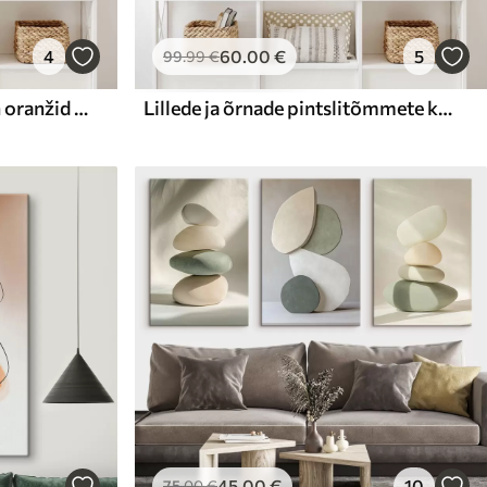
4
60
.00
€
5
99
.99
€
Abstraktne maal, millel on oranžid ja hallid ringid, lehed ja oksad, modernne stiil, akvarelliefekt
Lillede ja õrnade pintslitõmmete kompositsioon
45
.00
€
10
75
.00
€