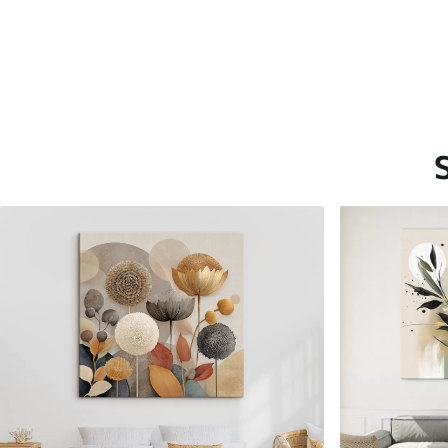
Saadaolevad materjalid
Standard
Premium
Hind Alates
45
.00
€
Hind Alates
57
.00
€