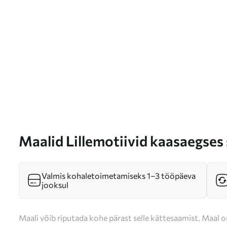
Maalid Lillemotiivid kaasaegses s
m00900
Valmis kohaletoimetamiseks 1–3 tööpäeva
jooksul
Maali võib riputada kohe pärast selle kättesaamist. Maal o