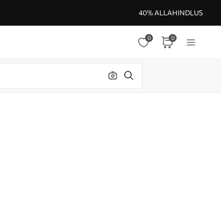
40% ALLAHINDLUS
0
0