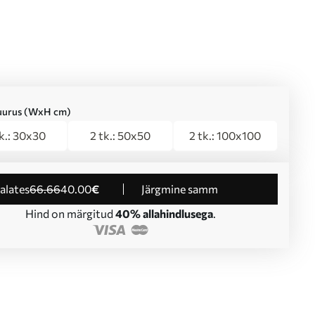
suurus (WxH cm)
tk.: 30x30
2 tk.: 50x50
2 tk.: 100x100
 alates
66
.66
40
.00
€
Järgmine samm
Hind on märgitud
40% allahindlusega
.