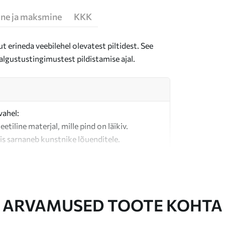
ne ja maksmine
KKK
t erineda veebilehel olevatest piltidest. See
algustustingimustest pildistamise ajal.
vahel:
teetiline materjal, mille pind on läikiv.
is sarnaneb kunstnike lõuenditele.
last valmistatud kvaliteetne lõuend.
ARVAMUSED TOOTE KOHTA