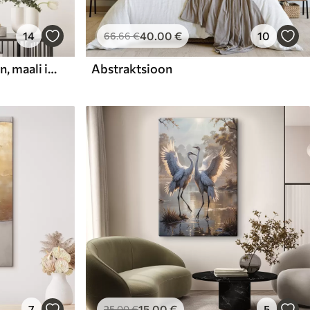
14
40
.00
€
10
66
.66
€
Abstraktne kompositsioon, maali imitatsioon
Abstraktsioon
7
15
.00
€
5
25
.00
€