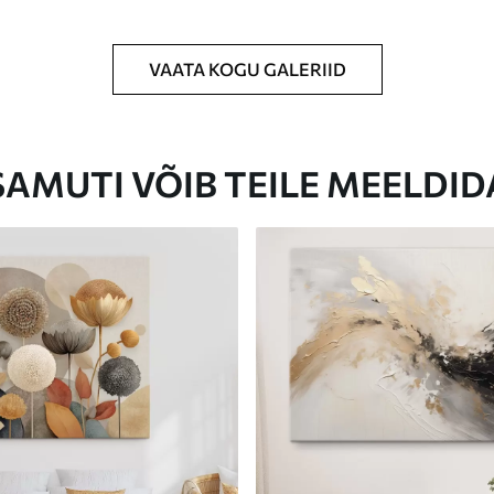
VAATA KOGU GALERIID
Eco-Premium
Hind Alates
62
.00
€
SAMUTI VÕIB TEILE MEELDID