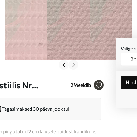
Valige 
2 
Hind
tiilis Nr
2
Meeldib
Tagasimaksed 30 päeva jooksul
n pingutatud 2 cm laiusele puidust kandikule.