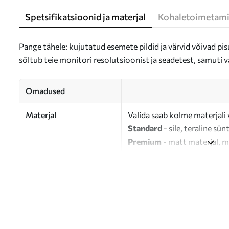
Spetsifikatsioonid ja materjal
Kohaletoimetami
Pange tähele: kujutatud esemete pildid ja värvid võivad pisu
sõltub teie monitori resolutsioonist ja seadetest, samuti v
Omadused
Materjal
Valida saab kolme materjali 
Standard
- sile, teraline sün
Premium
- matt materjal, m
Eco-Premium
- 100% puuvil
Autor
UWALLS
Artikli number
m00900
Lisaks
Võite lisada lakikihti.