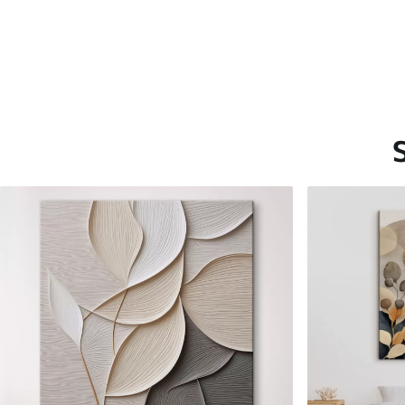
Saadaolevad materjalid
Standard
Premium
Hind Alates
40
.00
€
Hind Alates
50
.00
€