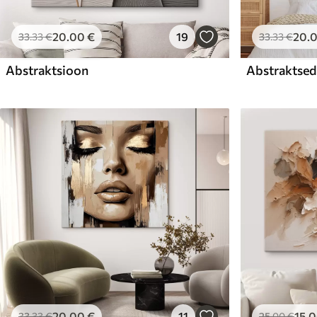
20
.00
€
19
20
.
33
.33
€
33
.33
€
Abstraktsioon
Abstraktsed 
20
.00
€
11
15
.
33
.33
€
25
.00
€