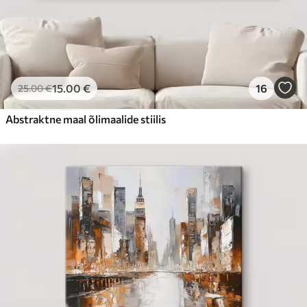
15
.00
€
16
25
.00
€
Abstraktne maal õlimaalide stiilis