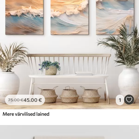
45
.00
€
1
75
.00
€
Mere värvilised lained