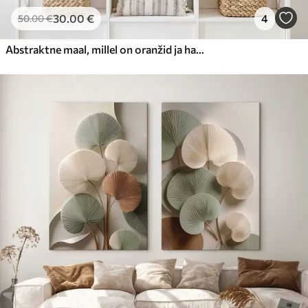
30
.00
€
4
50
.00
€
Abstraktne maal, millel on oranžid ja hallid ringid, lehed ja oksad, modernne stiil, akvarelliefekt