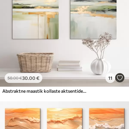
30
.00
€
11
50
.00
€
Abstraktne maastik kollaste aktsentidega, minimalistlik kompositsioon maast, veest ja taevast, vaoshoitud värvidega