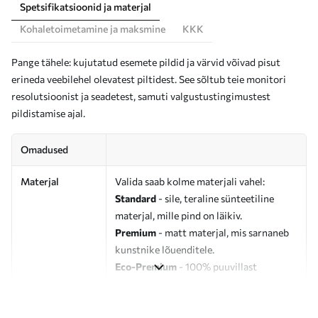
Spetsifikatsioonid ja materjal
Kohaletoimetamine ja maksmine
KKK
Pange tähele: kujutatud esemete pildid ja värvid võivad pisut
erineda veebilehel olevatest piltidest. See sõltub teie monitori
resolutsioonist ja seadetest, samuti valgustustingimustest
pildistamise ajal.
Omadused
Materjal
Valida saab kolme materjali vahel:
Standard
- sile, teraline sünteetiline
materjal, mille pind on läikiv.
Premium
- matt materjal, mis sarnaneb
kunstnike lõuenditele.
Eco-Premium
- 100% puuvillast
valmistatud kvaliteetne lõuend.
Autor
UWALLS