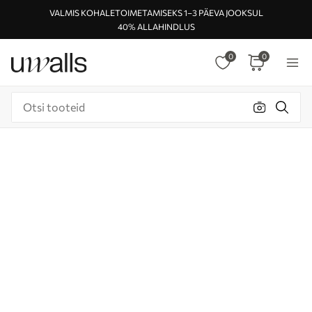
VALMIS KOHALETOIMETAMISEKS 1–3 PÄEVA JOOKSUL
40% ALLAHINDLUS
0
0