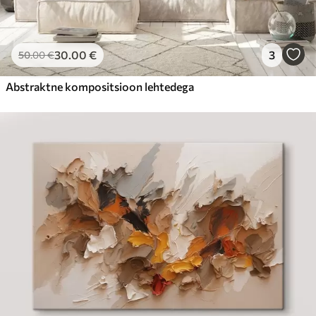
30
.00
€
3
50
.00
€
Abstraktne kompositsioon lehtedega