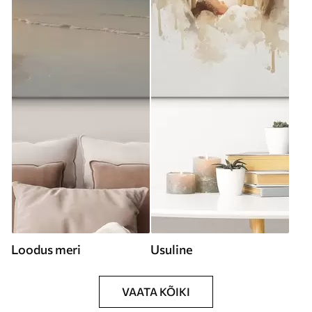
Loodus meri
Usuline
VAATA KÕIKI