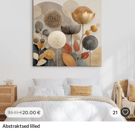
20
.00
€
21
33
.33
€
Abstraktsed lilled