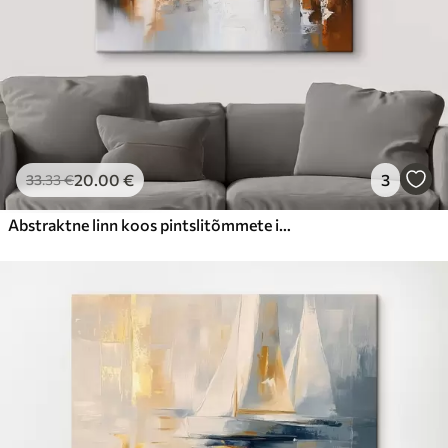
20
.00
€
3
33
.33
€
Abstraktne linn koos pintslitõmmete imitatsiooniga