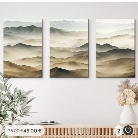
45
.00
€
2
75
.00
€