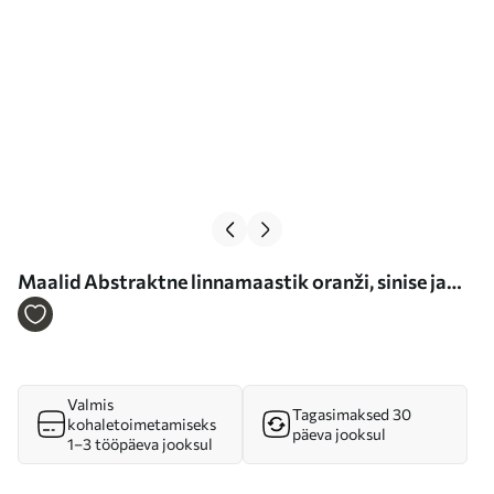
Maalid Abstraktne linnamaastik oranži, sinise ja
valge toonides vertikaalsete pintslitõmmetega,
maalistiil Nr m00876
Valmis
Tagasimaksed 30
kohaletoimetamiseks
päeva jooksul
1–3 tööpäeva jooksul