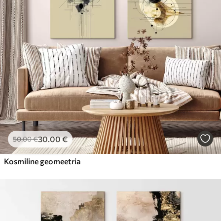
30
.00
€
50
.00
€
Kosmiline geomeetria