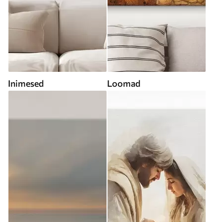
Inimesed
Loomad