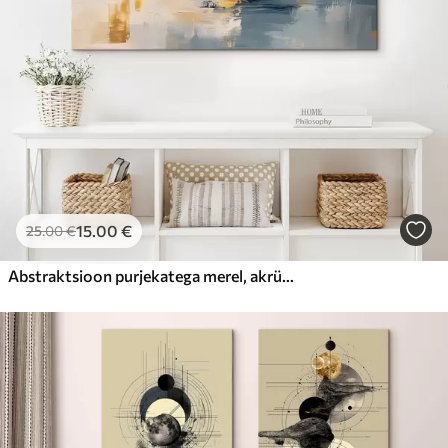
15
.00
€
25
.00
€
Abstraktsioon purjekatega merel, akrüülstiilis, päikeseloojangul