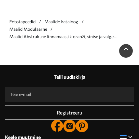
Fototapeedid
Maalide kataloog
Maalid Modulaarne
Maalid Abstraktne linnamaastik oranži, sinise ja valge
toonides vertikaalsete pintslitõmmetega, maalistiil Nr
m00876
Telli uudiskirja
Registreeru
Keele muutmine