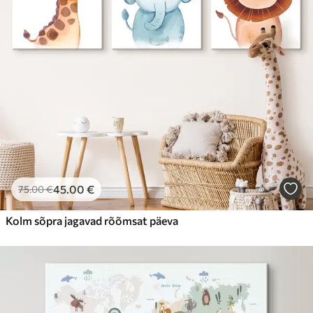
45
.00
€
75
.00
€
Kolm sõpra jagavad rõõmsat päeva