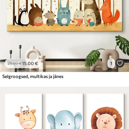
15
.00
€
1
25
.00
€
Selgroogsed, multikas ja jänes