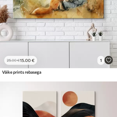
15
.00
€
1
25
.00
€
Väike prints rebasega