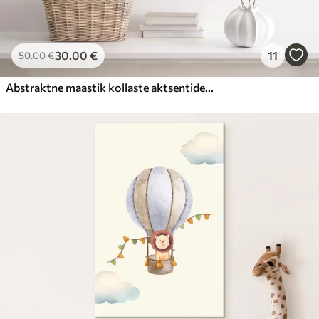
30
.00
€
11
50
.00
€
Abstraktne maastik kollaste aktsentidega, minimalistlik kompositsioon maast, veest ja taevast, vaoshoitud värvidega