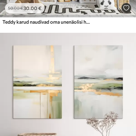
30
.00
€
50
.00
€
Teddy karud naudivad oma unenäolisi hetki