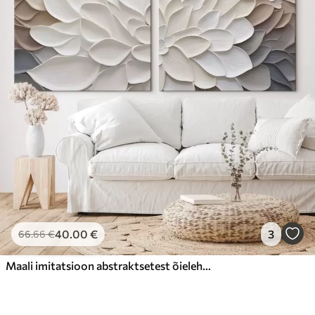
40
.00
€
3
66
.66
€
Maali imitatsioon abstraktsetest õielehtedest