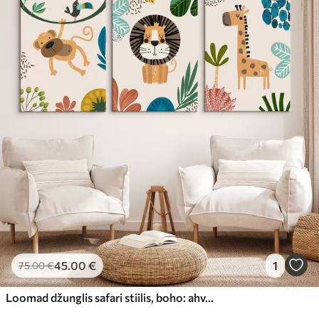
45
.00
€
1
75
.00
€
Loomad džunglis safari stiilis, boho: ahv, lõvi, kaelkirjak