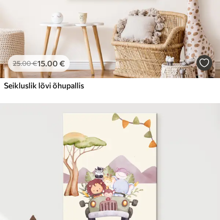
15
.00
€
25
.00
€
Seikluslik lõvi õhupallis