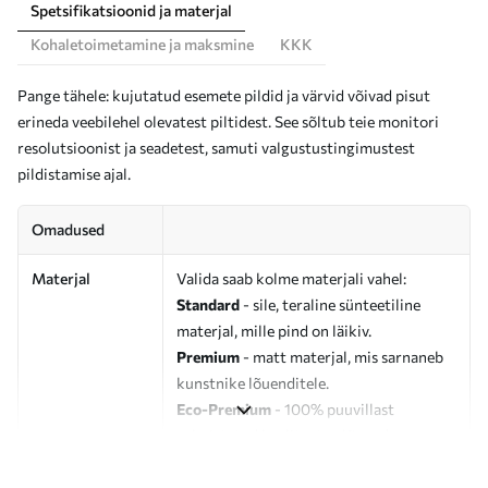
Spetsifikatsioonid ja materjal
Kohaletoimetamine ja maksmine
KKK
Pange tähele: kujutatud esemete pildid ja värvid võivad pisut
erineda veebilehel olevatest piltidest. See sõltub teie monitori
resolutsioonist ja seadetest, samuti valgustustingimustest
pildistamise ajal.
Omadused
Materjal
Valida saab kolme materjali vahel:
Standard
- sile, teraline sünteetiline
materjal, mille pind on läikiv.
Premium
- matt materjal, mis sarnaneb
kunstnike lõuenditele.
Eco-Premium
- 100% puuvillast
valmistatud kvaliteetne lõuend.
Autor
UWALLS