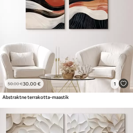
30
.00
€
1
50
.00
€
Abstraktne terrakotta-maastik