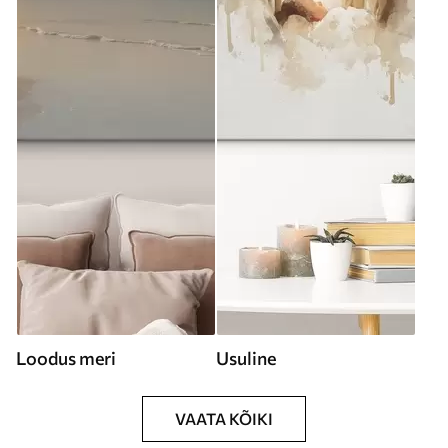
Loodus meri
Usuline
VAATA KÕIKI