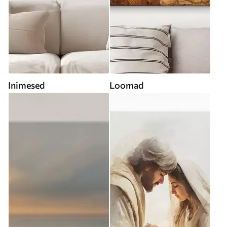
Inimesed
Loomad