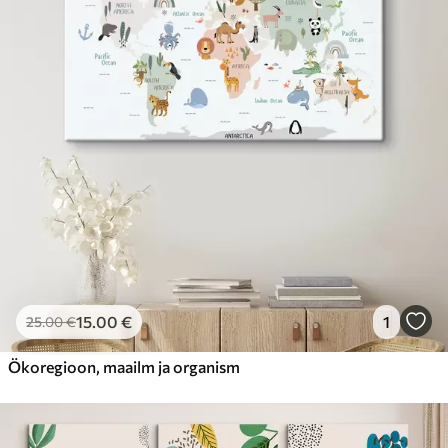
15
.00
€
1
25
.00
€
Ökoregioon, maailm ja organism