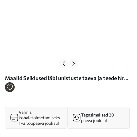
Maalid Seiklused läbi unistuste taeva ja teede Nr
m00295
Valmis
Tagasimaksed 30
kohaletoimetamiseks
päeva jooksul
1–3 tööpäeva jooksul