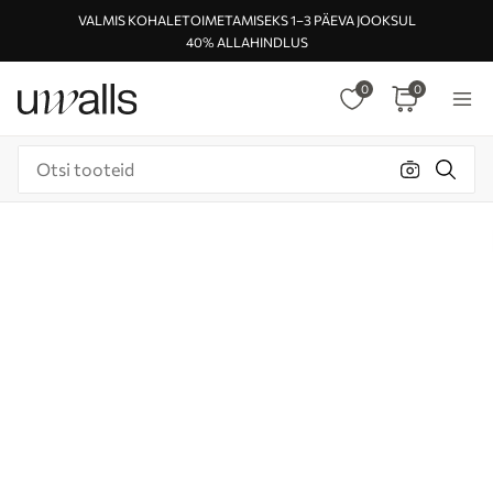
VALMIS KOHALETOIMETAMISEKS 1–3 PÄEVA JOOKSUL
40% ALLAHINDLUS
0
0