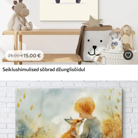
15
.00
€
25
.00
€
Seiklushimulised sõbrad džunglisõidul