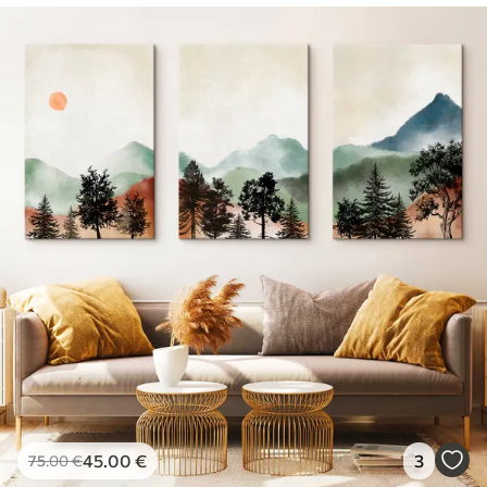
45
.00
€
3
75
.00
€