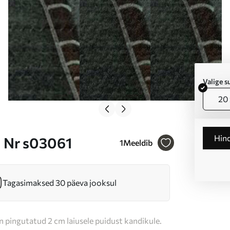
Valige 
20 
Hin
i Nr s03061
1
Meeldib
Tagasimaksed 30 päeva jooksul
n pingutatud 2 cm laiusele puidust kandikule.