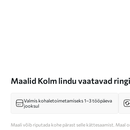
Maalid Kolm lindu vaatavad ring
Valmis kohaletoimetamiseks 1–3 tööpäeva
jooksul
Maali võib riputada kohe pärast selle kättesaamist. Maal o