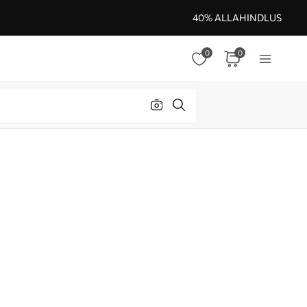
40% ALLAHINDLUS
0
0