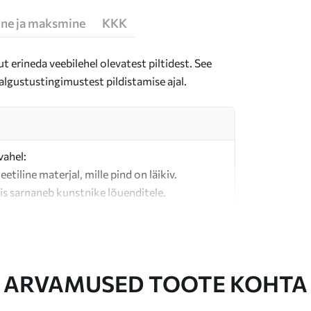
ne ja maksmine
KKK
t erineda veebilehel olevatest piltidest. See
algustustingimustest pildistamise ajal.
vahel:
teetiline materjal, mille pind on läikiv.
is sarnaneb kunstnike lõuenditele.
last valmistatud kvaliteetne lõuend.
ARVAMUSED TOOTE KOHTA