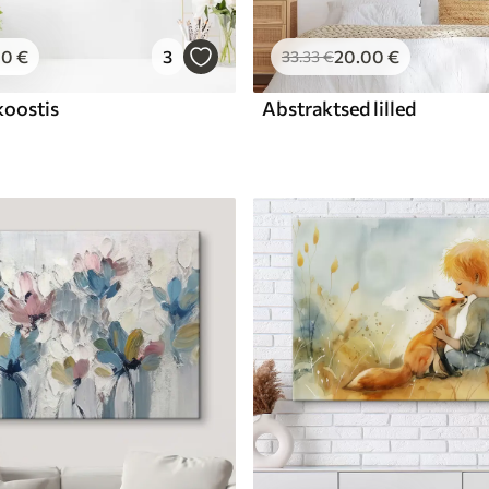
00
€
3
20
.00
€
33
.33
€
koostis
Abstraktsed lilled