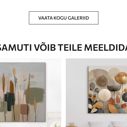
VAATA KOGU GALERIID
Eco-Premium
Hind Alates
23
.00
€
SAMUTI VÕIB TEILE MEELDID