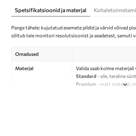
Spetsifikatsioonid ja materjal
Kohaletoimetami
Pange tähele: kujutatud esemete pildid ja värvid võivad pisu
sõltub teie monitori resolutsioonist ja seadetest, samuti v
Omadused
Materjal
Valida saab kolme materjali 
Standard
- sile, teraline sün
Premium
- matt materjal, m
Eco-Premium
- 100% puuvil
Autor
UWALLS
Artikli number
s03061
Lisaks
Võite lisada lakikihti.