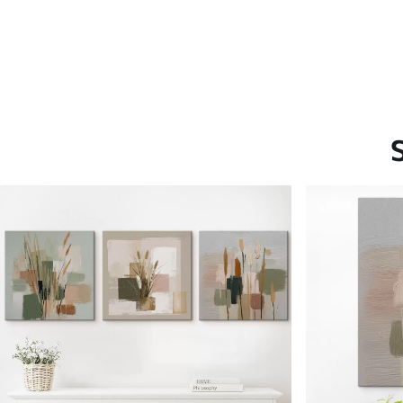
Saadaolevad materjalid
Standard
Premium
Hind Alates
15
.00
€
Hind Alates
19
.00
€