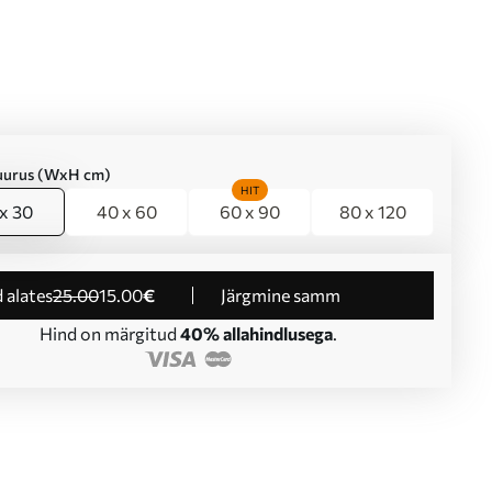
suurus (WxH cm)
HIT
x 30
40 x 60
60 x 90
80 x 120
d alates
25
.00
15
.00
€
Järgmine samm
Hind on märgitud
40% allahindlusega
.