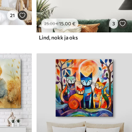
21
15
.00
€
3
25
.00
€
Lind, nokk ja oks