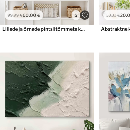
60
.00
€
5
20
.
99
.99
€
33
.33
€
Lillede ja õrnade pintslitõmmete kompositsioon
Abstraktne 