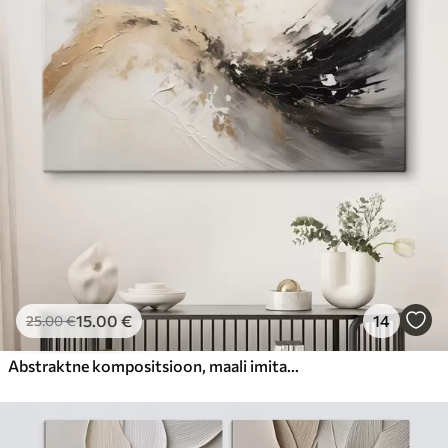
15
.00
€
14
25
.00
€
Abstraktne kompositsioon, maali imitatsioon