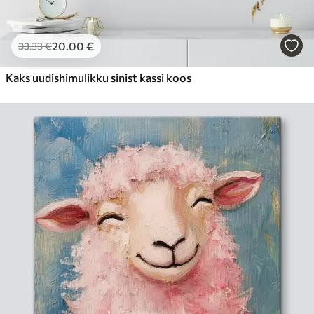
20
.00
€
33
.33
€
Kaks uudishimulikku sinist kassi koos