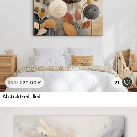
20
.00
€
21
33
.33
€
Abstraktsed lilled