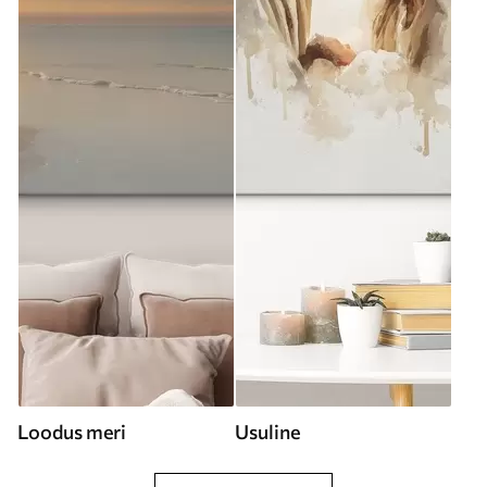
Loodus meri
Usuline