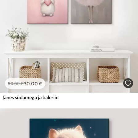
30
.00
€
50
.00
€
Jänes südamega ja baleriin