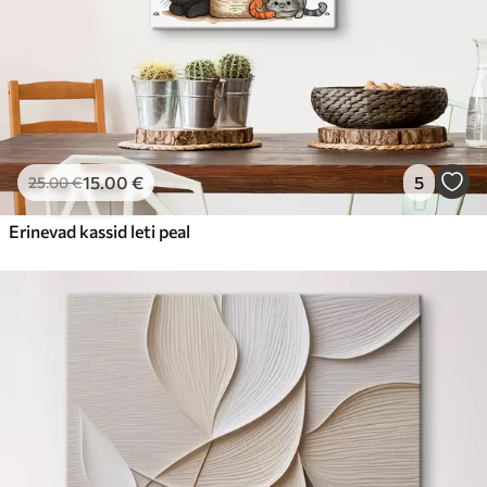
15
.00
€
5
25
.00
€
Erinevad kassid leti peal