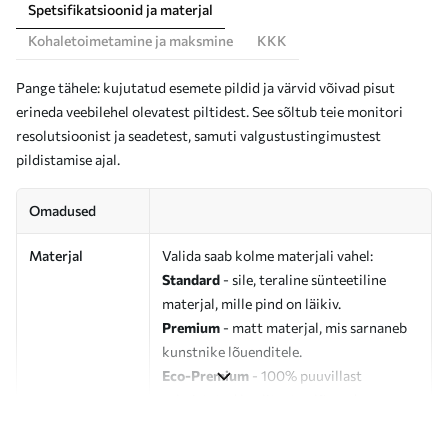
Spetsifikatsioonid ja materjal
Kohaletoimetamine ja maksmine
KKK
Pange tähele: kujutatud esemete pildid ja värvid võivad pisut
erineda veebilehel olevatest piltidest. See sõltub teie monitori
resolutsioonist ja seadetest, samuti valgustustingimustest
pildistamise ajal.
Omadused
Materjal
Valida saab kolme materjali vahel:
Standard
- sile, teraline sünteetiline
materjal, mille pind on läikiv.
Premium
- matt materjal, mis sarnaneb
kunstnike lõuenditele.
Eco-Premium
- 100% puuvillast
valmistatud kvaliteetne lõuend.
Autor
UWALLS