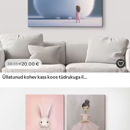
20
.00
€
33
.33
€
Üllatunud kohev kass koos tüdrukuga illustratsiooni stiilis