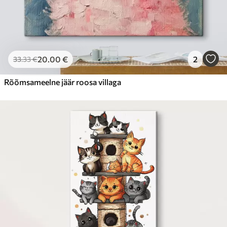
20
.00
€
2
33
.33
€
Rõõmsameelne jäär roosa villaga