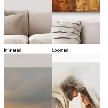
Inimesed
Loomad