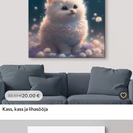
20
.00
€
33
.33
€
Kass, kass ja lihasööja