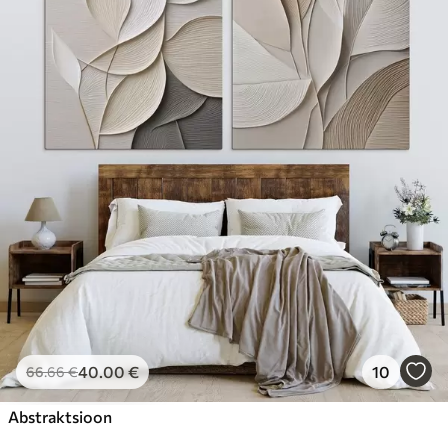
40
.00
€
10
66
.66
€
Abstraktsioon