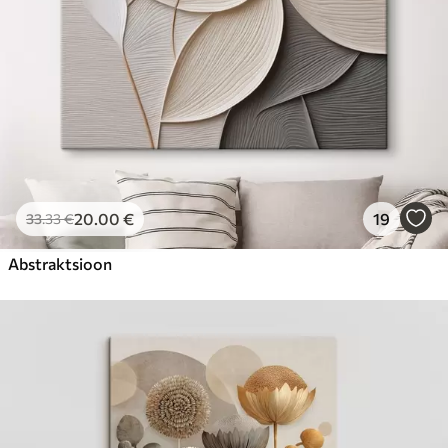
20
.00
€
19
33
.33
€
Abstraktsioon