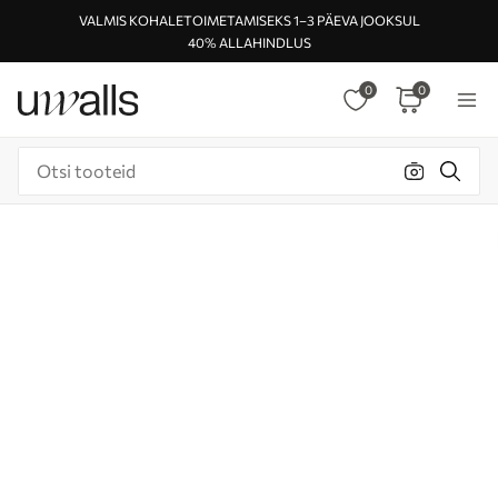
VALMIS KOHALETOIMETAMISEKS 1–3 PÄEVA JOOKSUL
40% ALLAHINDLUS
0
0