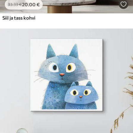
20
.00
€
33
.33
€
Siil ja tass kohvi