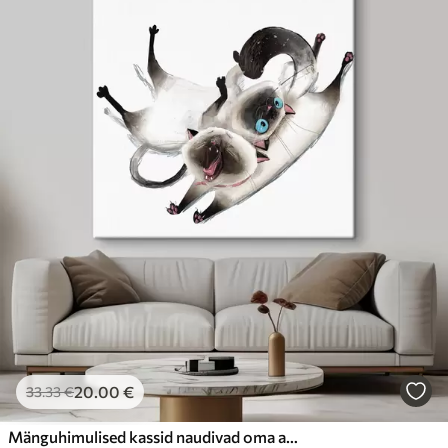
20
.00
€
33
.33
€
Mänguhimulised kassid naudivad oma aega koos