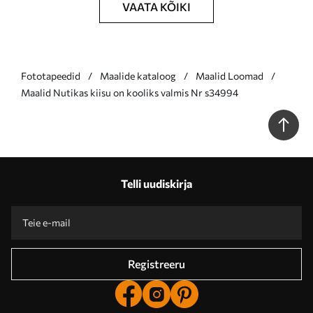
VAATA KÕIKI
Fototapeedid
Maalide kataloog
Maalid Loomad
Maalid Nutikas kiisu on kooliks valmis Nr s34994
Telli uudiskirja
Registreeru