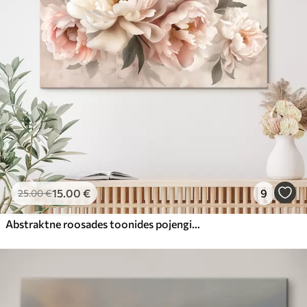
15
.00
€
9
25
.00
€
Abstraktne roosades toonides pojengide kimp