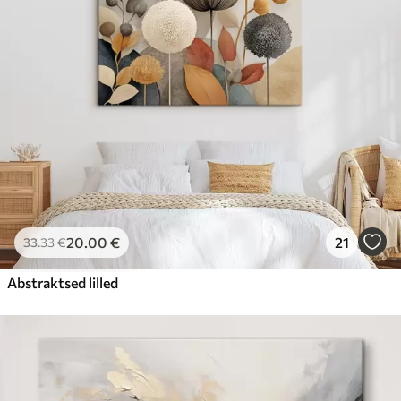
20
.00
€
21
33
.33
€
Abstraktsed lilled