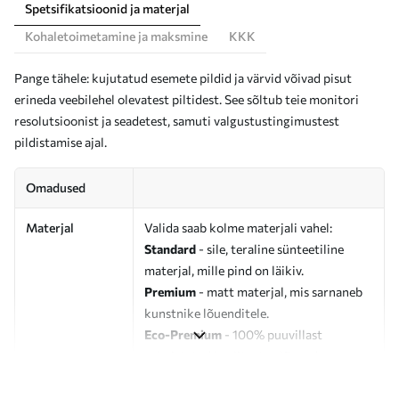
Spetsifikatsioonid ja materjal
Kohaletoimetamine ja maksmine
KKK
Pange tähele: kujutatud esemete pildid ja värvid võivad pisut
erineda veebilehel olevatest piltidest. See sõltub teie monitori
resolutsioonist ja seadetest, samuti valgustustingimustest
pildistamise ajal.
Omadused
Materjal
Valida saab kolme materjali vahel:
Standard
- sile, teraline sünteetiline
materjal, mille pind on läikiv.
Premium
- matt materjal, mis sarnaneb
kunstnike lõuenditele.
Eco-Premium
- 100% puuvillast
valmistatud kvaliteetne lõuend.
Autor
UWALLS