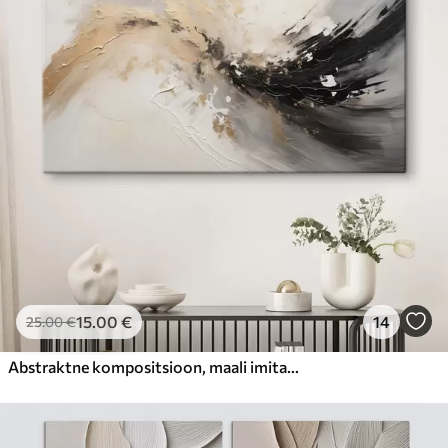
15
.00
€
14
25
.00
€
Abstraktne kompositsioon, maali imitatsioon