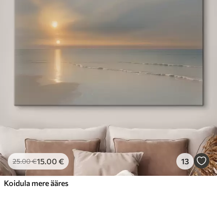
15
.00
€
13
25
.00
€
Koidula mere ääres