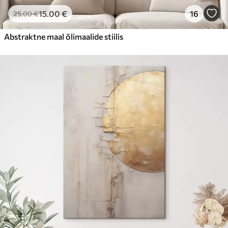
15
.00
€
16
25
.00
€
Abstraktne maal õlimaalide stiilis