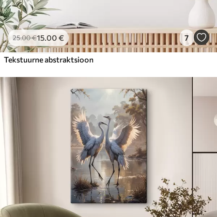
15
.00
€
7
25
.00
€
Tekstuurne abstraktsioon