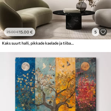
15
.00
€
5
25
.00
€
Kaks suurt halli, pikkade kaelade ja tiibadega kraanat, mis seisavad puudest ümbritsetud udujärves