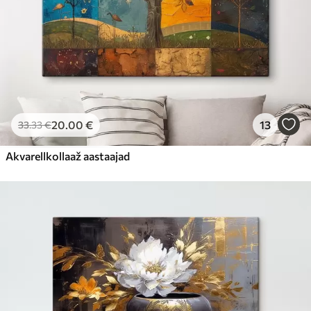
20
.00
€
13
33
.33
€
Akvarellkollaaž aastaajad