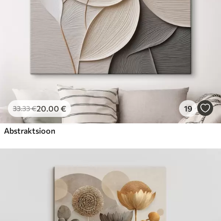
20
.00
€
19
33
.33
€
Abstraktsioon