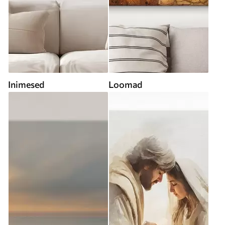
Inimesed
Loomad