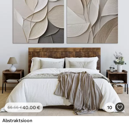
40
.00
€
10
66
.66
€
Abstraktsioon