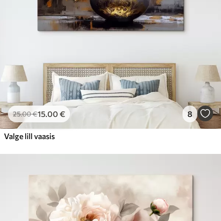
15
.00
€
8
25
.00
€
Valge lill vaasis