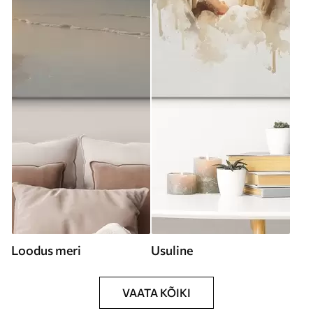
Loodus meri
Usuline
VAATA KÕIKI