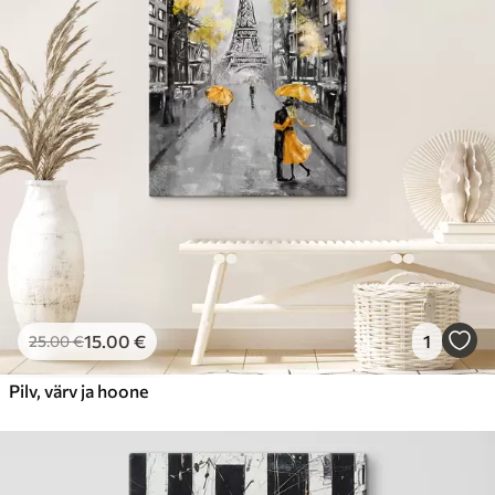
15
.00
€
1
25
.00
€
Pilv, värv ja hoone