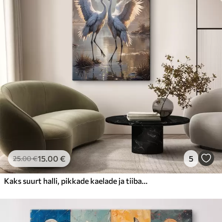
15
.00
€
5
25
.00
€
Kaks suurt halli, pikkade kaelade ja tiibadega kraanat, mis seisavad puudest ümbritsetud udujärves