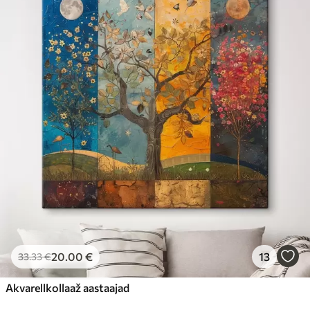
20
.00
€
13
33
.33
€
Akvarellkollaaž aastaajad