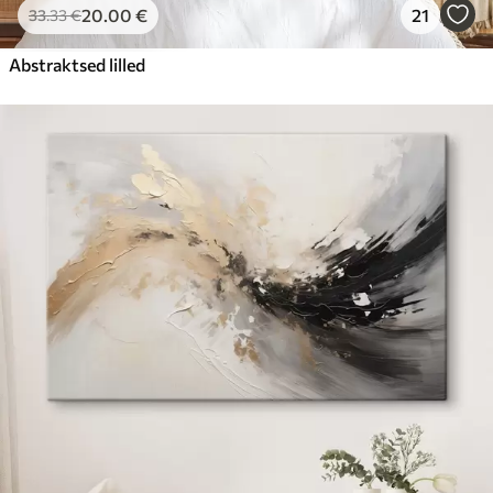
20
.00
€
21
33
.33
€
Abstraktsed lilled