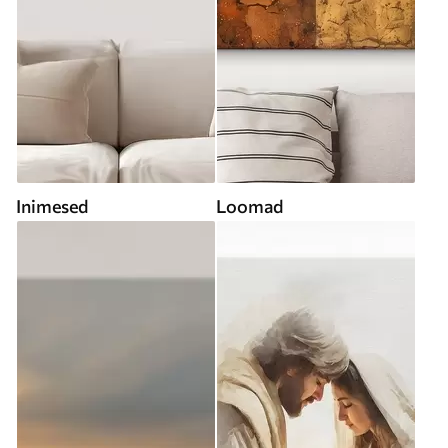
Inimesed
Loomad