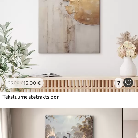
15
.00
€
7
25
.00
€
Tekstuurne abstraktsioon