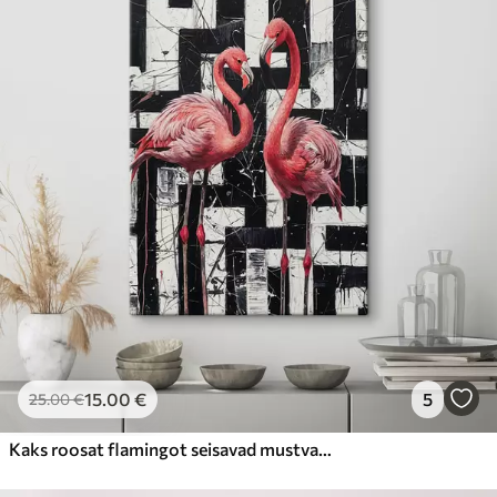
15
.00
€
5
25
.00
€
Kaks roosat flamingot seisavad mustvalge abstraktse taustakunsti maali ees