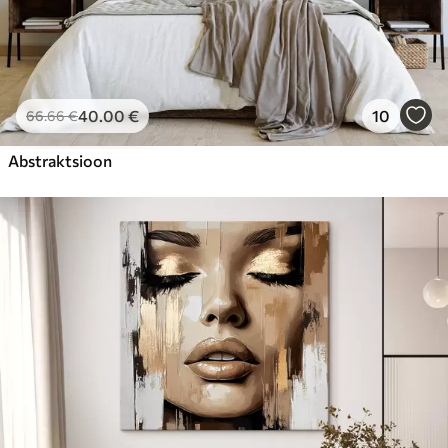
40
.00
€
10
66
.66
€
Abstraktsioon