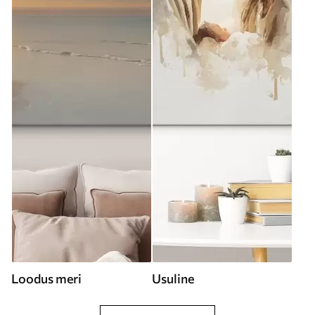
Loodus meri
Usuline