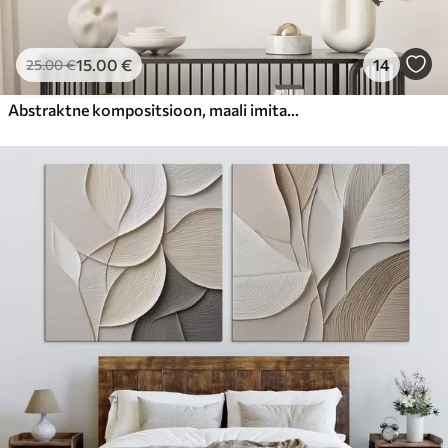
15
.00
€
14
25
.00
€
Abstraktne kompositsioon, maali imitatsioon