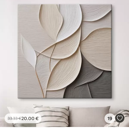
20
.00
€
19
33
.33
€