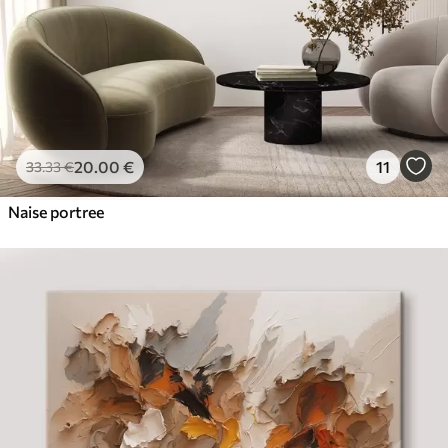
20
.00
€
11
33
.33
€
Naise portree