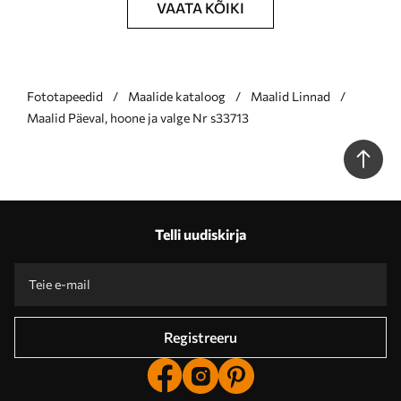
VAATA KÕIKI
Fototapeedid
Maalide kataloog
Maalid Linnad
Maalid Päeval, hoone ja valge Nr s33713
Telli uudiskirja
Registreeru