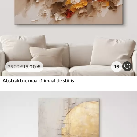
15
.00
€
16
25
.00
€
Abstraktne maal õlimaalide stiilis