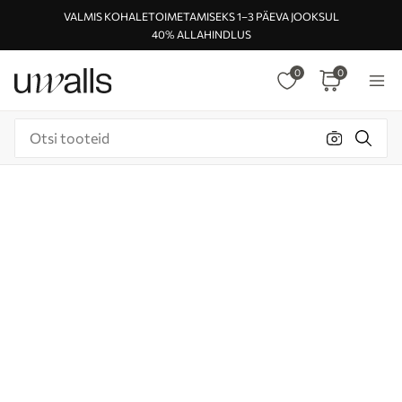
VALMIS KOHALETOIMETAMISEKS 1–3 PÄEVA JOOKSUL
40% ALLAHINDLUS
0
0