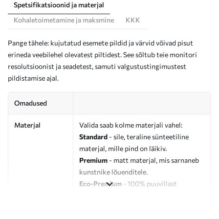
Spetsifikatsioonid ja materjal
Kohaletoimetamine ja maksmine
KKK
Pange tähele: kujutatud esemete pildid ja värvid võivad pisut
erineda veebilehel olevatest piltidest. See sõltub teie monitori
resolutsioonist ja seadetest, samuti valgustustingimustest
pildistamise ajal.
Omadused
Materjal
Valida saab kolme materjali vahel:
Standard
- sile, teraline sünteetiline
materjal, mille pind on läikiv.
Premium
- matt materjal, mis sarnaneb
kunstnike lõuenditele.
Eco-Premium
- 100% puuvillast
valmistatud kvaliteetne lõuend.
Autor
UWALLS