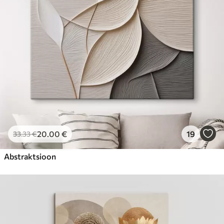
20
.00
€
19
33
.33
€
Abstraktsioon