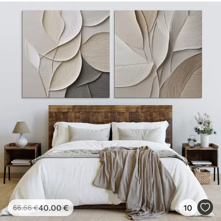
40
.00
€
10
66
.66
€