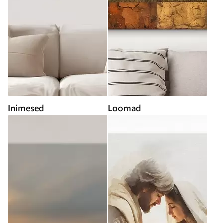
Inimesed
Loomad