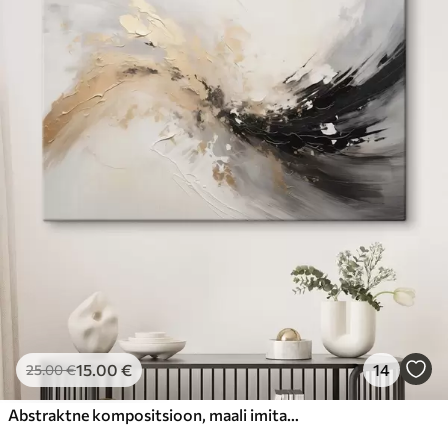
15
.00
€
14
25
.00
€
Abstraktne kompositsioon, maali imitatsioon