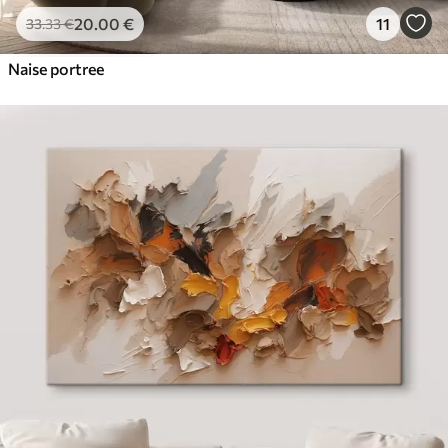
20
.00
€
11
33
.33
€
Naise portree