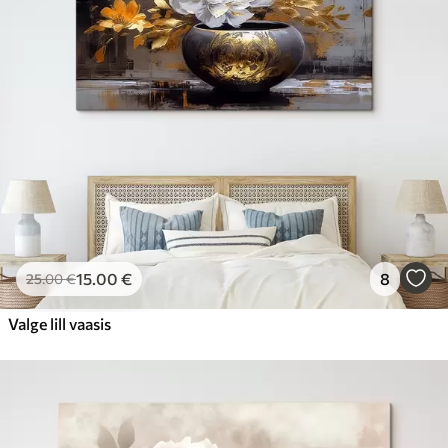
15
.00
€
8
25
.00
€
Valge lill vaasis