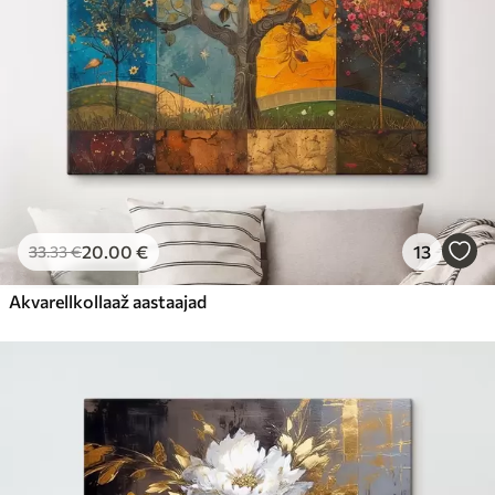
20
.00
€
13
33
.33
€
Akvarellkollaaž aastaajad