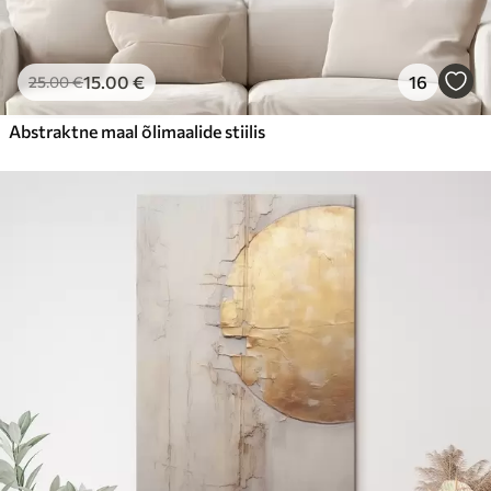
15
.00
€
16
25
.00
€
Abstraktne maal õlimaalide stiilis