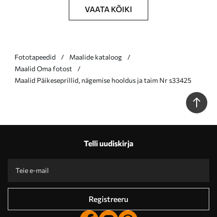
VAATA KÕIKI
Fototapeedid
Maalide kataloog
Maalid Oma fotost
Maalid Päikeseprillid, nägemise hooldus ja taim Nr s33425
Telli uudiskirja
Registreeru