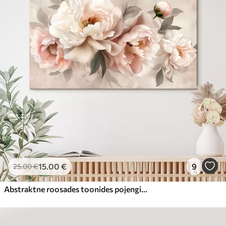
15
.00
€
9
25
.00
€
Abstraktne roosades toonides pojengide kimp