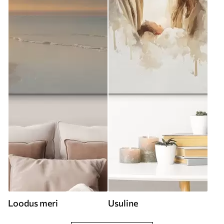
Loodus meri
Usuline