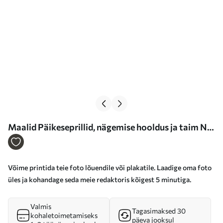
Maalid Päikeseprillid, nägemise hooldus ja taim Nr
s33425
Võime printida teie foto lõuendile või plakatile. Laadige oma foto
üles ja kohandage seda meie redaktoris kõigest 5 minutiga.
Valmis
Tagasimaksed 30
kohaletoimetamiseks
päeva jooksul