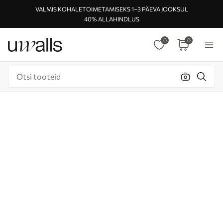
VALMIS KOHALETOIMETAMISEKS 1–3 PÄEVA JOOKSUL
40% ALLAHINDLUS
0
0