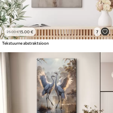
15
.00
€
7
25
.00
€
Tekstuurne abstraktsioon