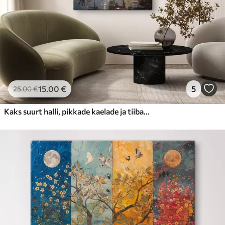
15
.00
€
5
25
.00
€
Kaks suurt halli, pikkade kaelade ja tiibadega kraanat, mis seisavad puudest ümbritsetud udujärves