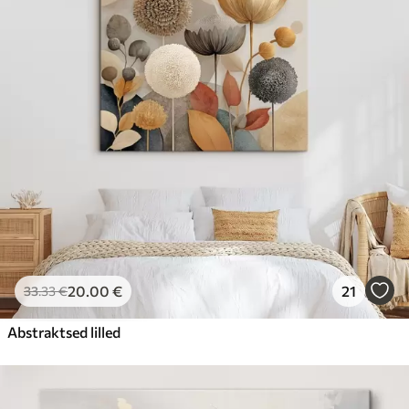
20
.00
€
21
33
.33
€
Abstraktsed lilled