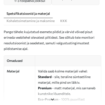
1–3 tööpäeva jooksul
Spetsifikatsioonid ja materjal
Kohaletoimetamine ja maksmine
KKK
Pange tähele: kujutatud esemete pildid ja värvid võivad pisut
erineda veebilehel olevatest piltidest. See sõltub teie monitori
resolutsioonist ja seadetest, samuti valgustustingimustest
pildistamise ajal.
Omadused
Materjal
Valida saab kolme materjali vahel:
Standard
- sile, teraline sünteetiline
materjal, mille pind on läikiv.
Premium
- matt materjal, mis sarnaneb
kunstnike lõuenditele.
Eco-Premium
- 100% puuvillast
valmistatud kvaliteetne lõuend.