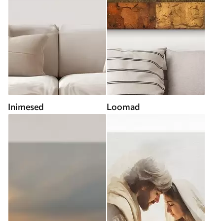
Inimesed
Loomad