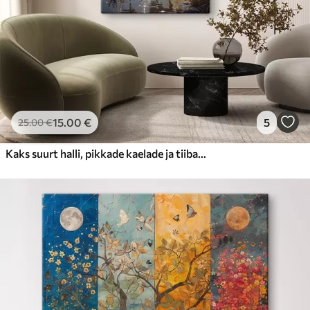
15
.00
€
5
25
.00
€
Kaks suurt halli, pikkade kaelade ja tiibadega kraanat, mis seisavad puudest ümbritsetud udujärves