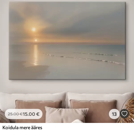
15
.00
€
13
25
.00
€
Koidula mere ääres