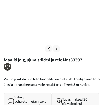
Maalid Jalg, ujumisriided ja reie Nr s33397
Võime printida teie foto lõuendile või plakatile. Laadige oma foto
üles ja kohandage seda meie redaktoris kõigest 5 minutiga.
Valmis
Tagasimaksed 30
kohaletoimetamiseks
päeva jooksul