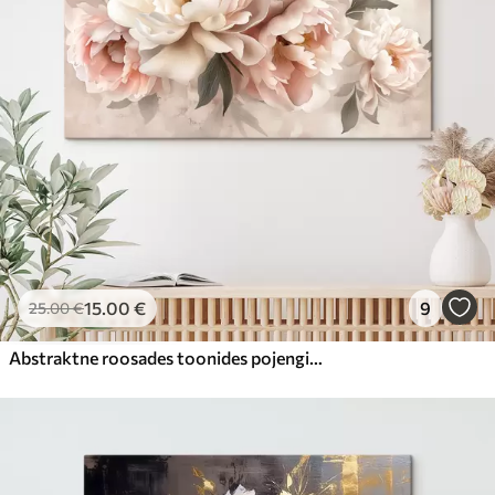
15
.00
€
9
25
.00
€
Abstraktne roosades toonides pojengide kimp