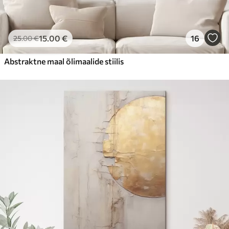
15
.00
€
16
25
.00
€
Abstraktne maal õlimaalide stiilis