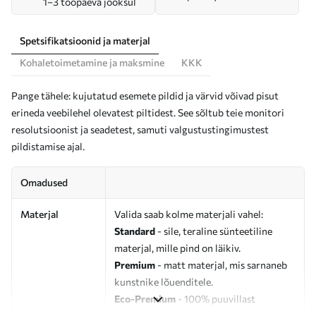
1–3 tööpäeva jooksul
Spetsifikatsioonid ja materjal
Kohaletoimetamine ja maksmine
KKK
Pange tähele: kujutatud esemete pildid ja värvid võivad pisut
erineda veebilehel olevatest piltidest. See sõltub teie monitori
resolutsioonist ja seadetest, samuti valgustustingimustest
pildistamise ajal.
Omadused
Materjal
Valida saab kolme materjali vahel:
Standard
- sile, teraline sünteetiline
materjal, mille pind on läikiv.
Premium
- matt materjal, mis sarnaneb
kunstnike lõuenditele.
Eco-Premium
- 100% puuvillast
valmistatud kvaliteetne lõuend.