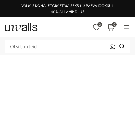
VALMIS KOHALETOIMETAMISEKS 1–3 PÄEVA JOOKSUL
40% ALLAHINDLUS
0
0