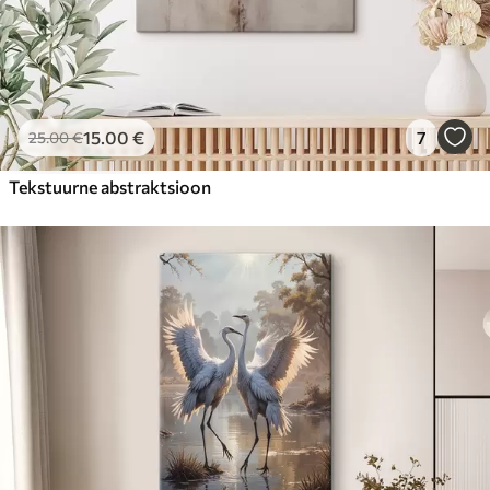
15
.00
€
7
25
.00
€
Tekstuurne abstraktsioon