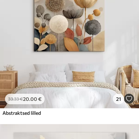
20
.00
€
21
33
.33
€
Abstraktsed lilled