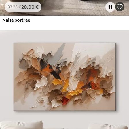
20
.00
€
11
33
.33
€
Naise portree