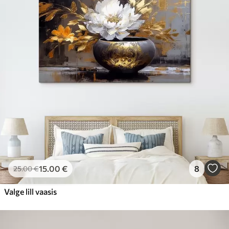
15
.00
€
8
25
.00
€
Valge lill vaasis