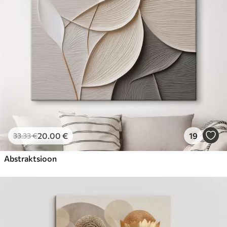
20
.00
€
19
33
.33
€
Abstraktsioon