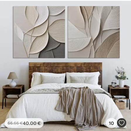
40
.00
€
10
66
.66
€