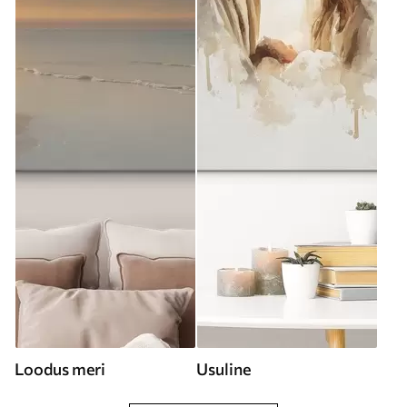
Loodus meri
Usuline