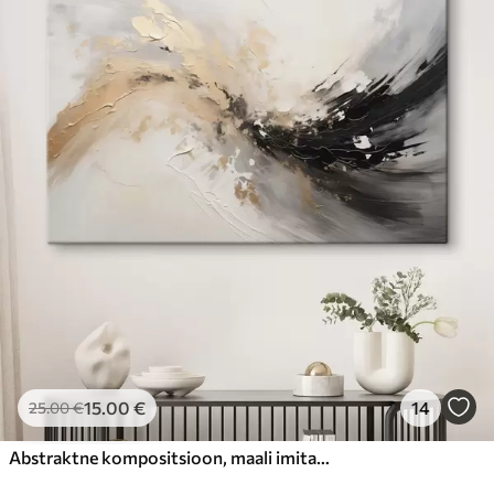
15
.00
€
14
25
.00
€
Abstraktne kompositsioon, maali imitatsioon