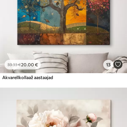
20
.00
€
13
33
.33
€
Akvarellkollaaž aastaajad