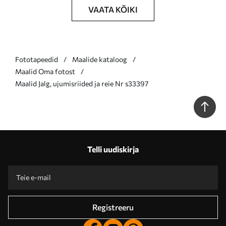
VAATA KÕIKI
Fototapeedid
Maalide kataloog
Maalid Oma fotost
Maalid Jalg, ujumisriided ja reie Nr s33397
Telli uudiskirja
Registreeru