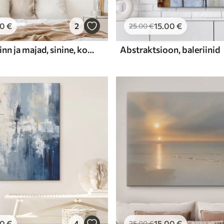
00
€
2
15
.00
€
25
.00
€
Abstraktne linn ja majad, sinine, kollane, punane värv
Abstraktsioon, baleriinid
00
€
4
15
.00
€
25
.00
€