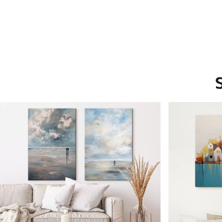
Saadaolevad materjalid
Standard
Premium
Hind Alates
15
.00
€
Hind Alates
19
.00
€