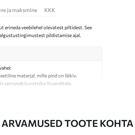
ne ja maksmine
KKK
t erineda veebilehel olevatest piltidest. See
algustustingimustest pildistamise ajal.
vahel:
teetiline materjal, mille pind on läikiv.
is sarnaneb kunstnike lõuenditele.
last valmistatud kvaliteetne lõuend.
ARVAMUSED TOOTE KOHTA