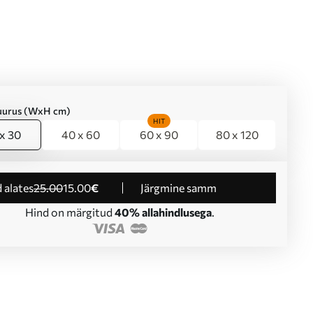
suurus (WxH cm)
HIT
x 30
40 x 60
60 x 90
80 x 120
d alates
25
.00
15
.00
€
Järgmine samm
Hind on märgitud
40% allahindlusega
.