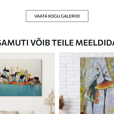
VAATA KOGU GALERIID
Eco-Premium
Hind Alates
23
.00
€
SAMUTI VÕIB TEILE MEELDID