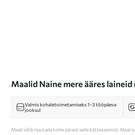
Maalid Naine mere ääres laineid
s35317
Valmis kohaletoimetamiseks 1–3 tööpäeva
jooksul
Maali võib riputada kohe pärast selle kättesaamist. Maal o