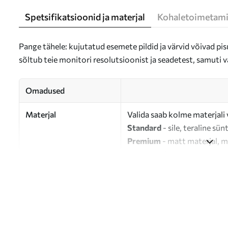
Spetsifikatsioonid ja materjal
Kohaletoimetami
Pange tähele: kujutatud esemete pildid ja värvid võivad pisu
sõltub teie monitori resolutsioonist ja seadetest, samuti v
Omadused
Materjal
Valida saab kolme materjali 
Standard
- sile, teraline sün
Premium
- matt materjal, m
Eco-Premium
- 100% puuvil
Autor
UWALLS
Artikli number
s35317
Lisaks
Võite lisada lakikihti.