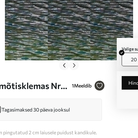
Valige 
20 
Hin
 mõtisklemas Nr
1
Meeldib
Tagasimaksed 30 päeva jooksul
n pingutatud 2 cm laiusele puidust kandikule.