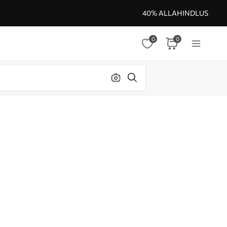
40% ALLAHINDLUS
0
0