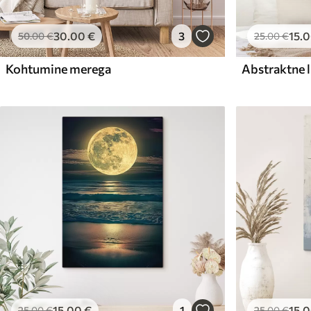
30
.00
€
3
15
.
50
.00
€
25
.00
€
Kohtumine merega
15
.00
€
1
15
.
25
.00
€
25
.00
€