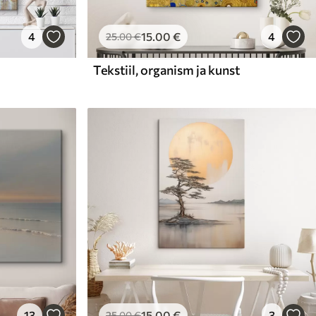
4
15
.00
€
4
25
.00
€
Tekstiil, organism ja kunst
13
15
.00
€
3
25
.00
€