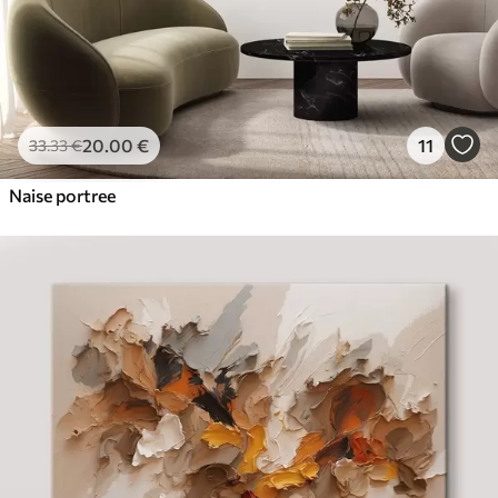
20
.00
€
11
33
.33
€
Naise portree