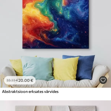
20
.00
€
33
.33
€
Abstraktsioon erksates värvides