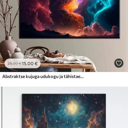
15
.00
€
25
.00
€
Abstraktse kujuga udukogu ja tähistaevas