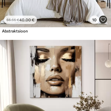
40
.00
€
10
66
.66
€
Abstraktsioon