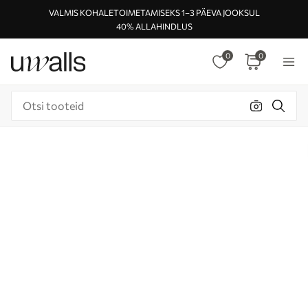
VALMIS KOHALETOIMETAMISEKS 1–3 PÄEVA JOOKSUL
40% ALLAHINDLUS
0
0