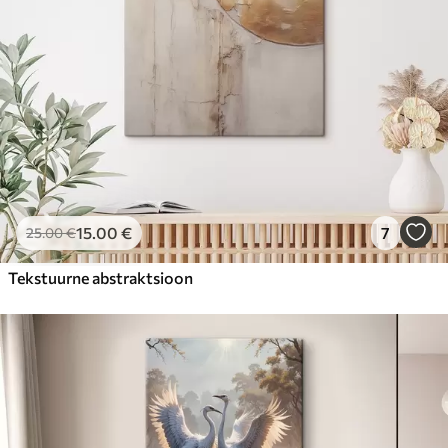
15
.00
€
7
25
.00
€
Tekstuurne abstraktsioon