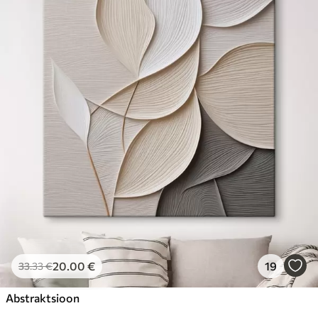
20
.00
€
19
33
.33
€
Abstraktsioon