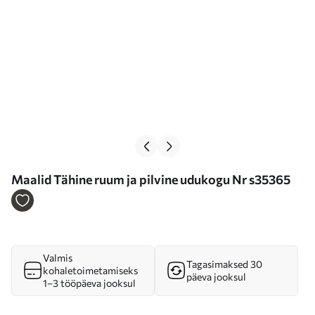
Maalid Tähine ruum ja pilvine udukogu Nr s35365
Valmis
Tagasimaksed 30
kohaletoimetamiseks
päeva jooksul
1–3 tööpäeva jooksul