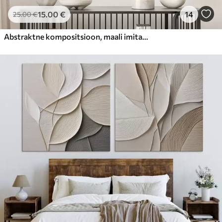
15
.00
€
14
25
.00
€
Abstraktne kompositsioon, maali imitatsioon