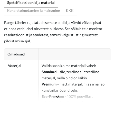
Spetsifikatsioonid ja materjal
Kohaletoimetamine ja maksmine
KKK
Pange tähele: kujutatud esemete pildid ja värvid võivad pisut
erineda veebilehel olevatest piltidest. See sõltub teie monitori
resolutsioonist ja seadetest, samuti valgustustingimustest
pildistamise ajal.
Omadused
Materjal
Valida saab kolme materjali vahel:
Standard
- sile, teraline sünteetiline
materjal, mille pind on läikiv.
Premium
- matt materjal, mis sarnaneb
kunstnike lõuenditele.
Eco-Premium
- 100% puuvillast
valmistatud kvaliteetne lõuend.
Autor
UWALLS