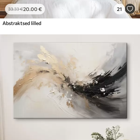
20
.00
€
21
33
.33
€
Abstraktsed lilled