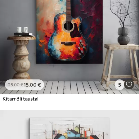
15
.00
€
5
25
.00
€
Kitarr õli taustal