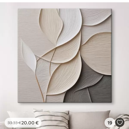
20
.00
€
19
33
.33
€