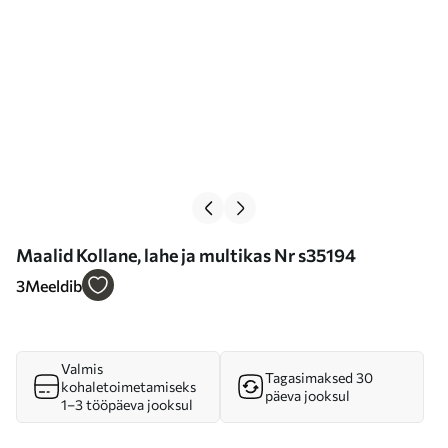
Maalid Kollane, lahe ja multikas Nr s35194
3
Meeldib
Valmis
Tagasimaksed 30
kohaletoimetamiseks
päeva jooksul
1–3 tööpäeva jooksul