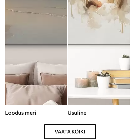
Loodus meri
Usuline
VAATA KÕIKI