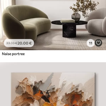
20
.00
€
11
33
.33
€
Naise portree