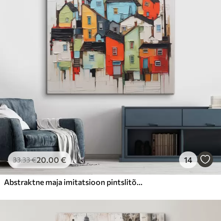
20
.00
€
14
33
.33
€
Abstraktne maja imitatsioon pintslitõmme