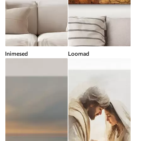
Inimesed
Loomad