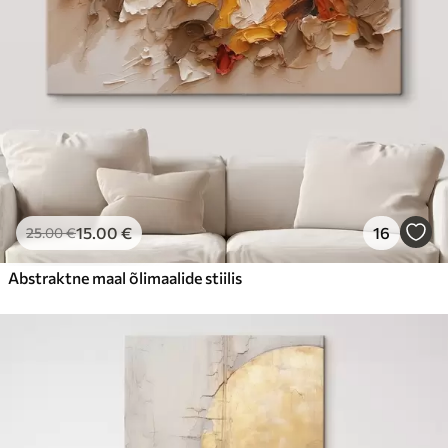
15
.00
€
16
25
.00
€
Abstraktne maal õlimaalide stiilis