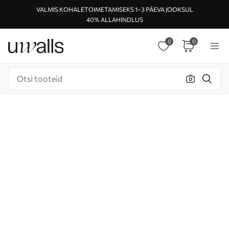
VALMIS KOHALETOIMETAMISEKS 1–3 PÄEVA JOOKSUL
40% ALLAHINDLUS
0
0