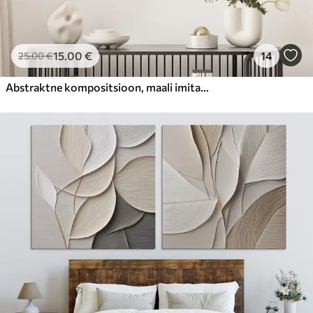
15
.00
€
14
25
.00
€
Abstraktne kompositsioon, maali imitatsioon