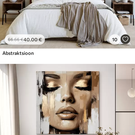
40
.00
€
10
66
.66
€
Abstraktsioon