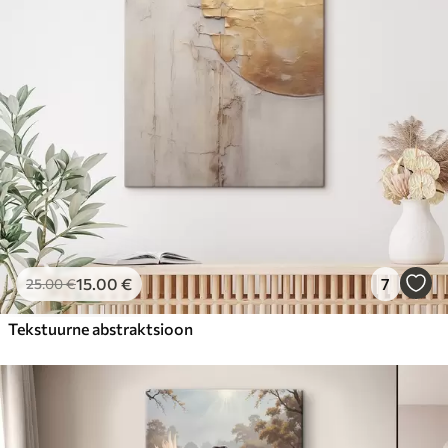
15
.00
€
7
25
.00
€
Tekstuurne abstraktsioon