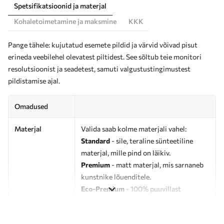
Spetsifikatsioonid ja materjal
Kohaletoimetamine ja maksmine
KKK
Pange tähele: kujutatud esemete pildid ja värvid võivad pisut
erineda veebilehel olevatest piltidest. See sõltub teie monitori
resolutsioonist ja seadetest, samuti valgustustingimustest
pildistamise ajal.
Omadused
Materjal
Valida saab kolme materjali vahel:
Standard
- sile, teraline sünteetiline
materjal, mille pind on läikiv.
Premium
- matt materjal, mis sarnaneb
kunstnike lõuenditele.
Eco-Premium
- 100% puuvillast
valmistatud kvaliteetne lõuend.
Autor
UWALLS