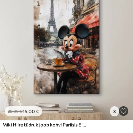
15
.00
€
3
25
.00
€
Miki Hiire tüdruk joob kohvi Pariisis Eiffeli torni taustal