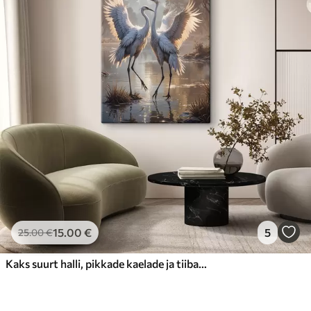
15
.00
€
5
25
.00
€
Kaks suurt halli, pikkade kaelade ja tiibadega kraanat, mis seisavad puudest ümbritsetud udujärves