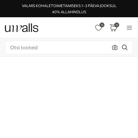
VALMIS KOHALETOIMETAMISEKS 1–3 PÄEVA JOOKSUL
40% ALLAHINDLUS
0
0