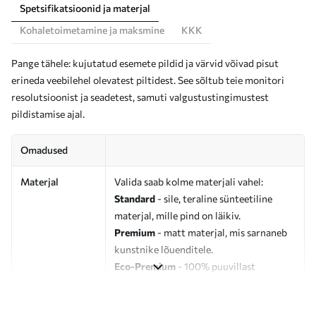
Spetsifikatsioonid ja materjal
Kohaletoimetamine ja maksmine
KKK
Pange tähele: kujutatud esemete pildid ja värvid võivad pisut
erineda veebilehel olevatest piltidest. See sõltub teie monitori
resolutsioonist ja seadetest, samuti valgustustingimustest
pildistamise ajal.
Omadused
Materjal
Valida saab kolme materjali vahel:
Standard
- sile, teraline sünteetiline
materjal, mille pind on läikiv.
Premium
- matt materjal, mis sarnaneb
kunstnike lõuenditele.
Eco-Premium
- 100% puuvillast
valmistatud kvaliteetne lõuend.
Autor
UWALLS