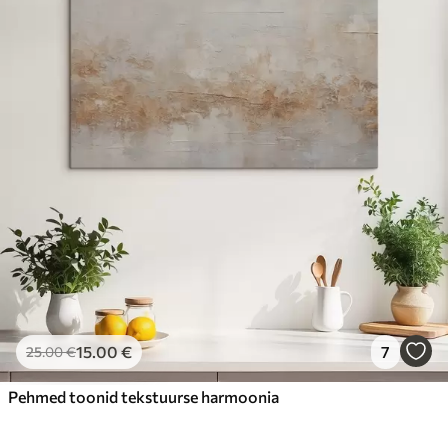
15
.00
€
7
25
.00
€
Pehmed toonid tekstuurse harmoonia