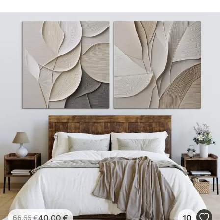
40
.00
€
10
66
.66
€