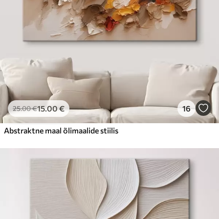
15
.00
€
16
25
.00
€
Abstraktne maal õlimaalide stiilis