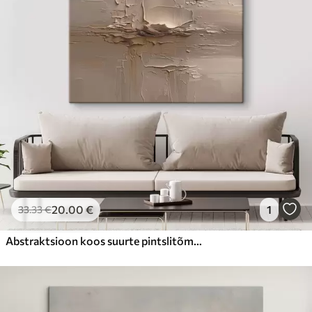
20
.00
€
1
33
.33
€
Abstraktsioon koos suurte pintslitõmmete jäljendamisega