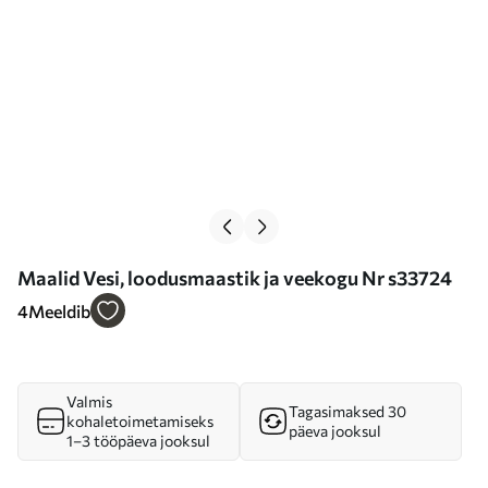
Maalid Vesi, loodusmaastik ja veekogu Nr s33724
4
Meeldib
Valmis
Tagasimaksed 30
kohaletoimetamiseks
päeva jooksul
1–3 tööpäeva jooksul