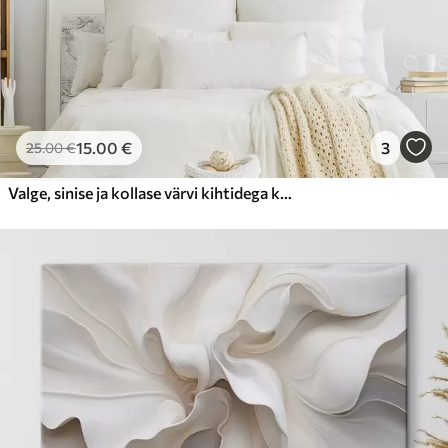
15
.00
€
3
25
.00
€
Valge, sinise ja kollase värvi kihtidega kooriv värv, mis loob abstraktse, tekstureeritud trükise