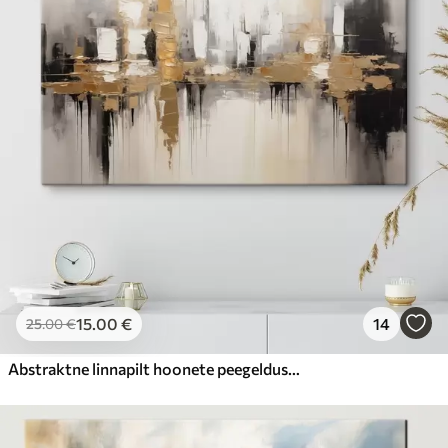
15
.00
€
14
25
.00
€
Abstraktne linnapilt hoonete peegeldustega vees, mis on loodud neutraalsetes toonides ja soojade toonide aktsentidega