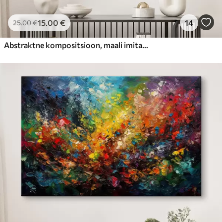
15
.00
€
14
25
.00
€
Abstraktne kompositsioon, maali imitatsioon