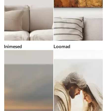
Inimesed
Loomad