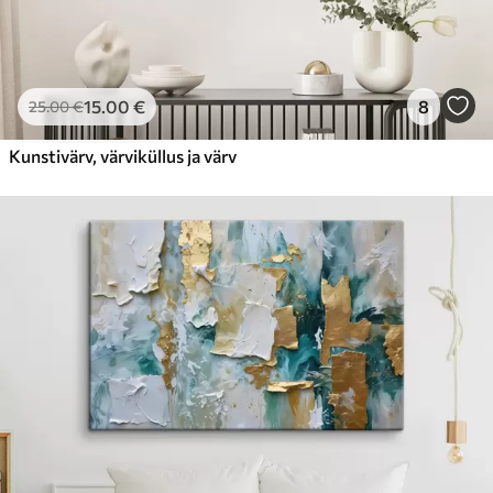
15
.00
€
8
25
.00
€
Kunstivärv, värviküllus ja värv