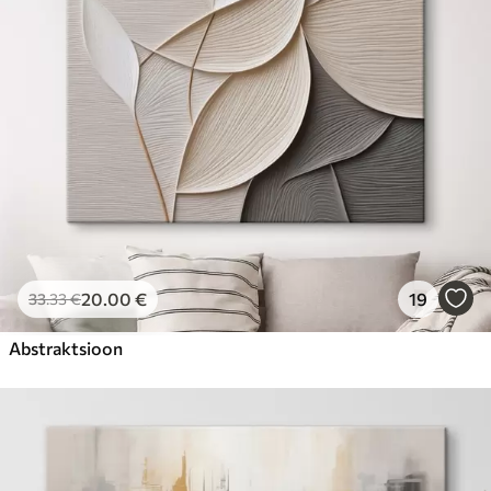
20
.00
€
19
33
.33
€
Abstraktsioon