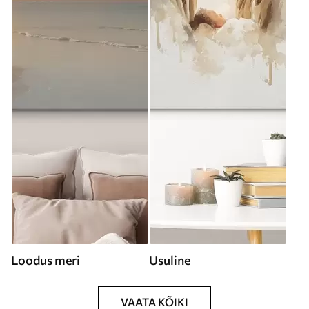
Loodus meri
Usuline
VAATA KÕIKI