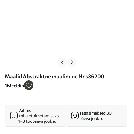
Maalid Abstraktne maalimine Nr s36200
1
Meeldib
Valmis
Tagasimaksed 30
kohaletoimetamiseks
päeva jooksul
1–3 tööpäeva jooksul