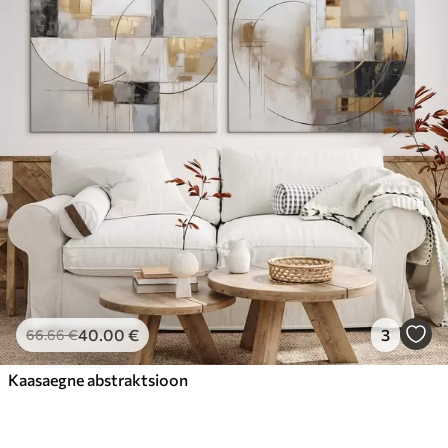
40
.00
€
3
66
.66
€
Kaasaegne abstraktsioon