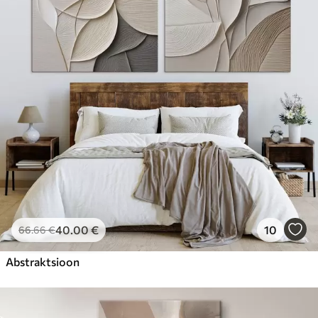
40
.00
€
10
66
.66
€
Abstraktsioon