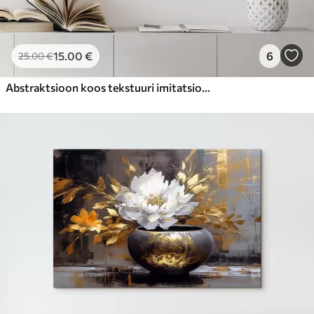
15
.00
€
6
25
.00
€
Abstraktsioon koos tekstuuri imitatsiooniga