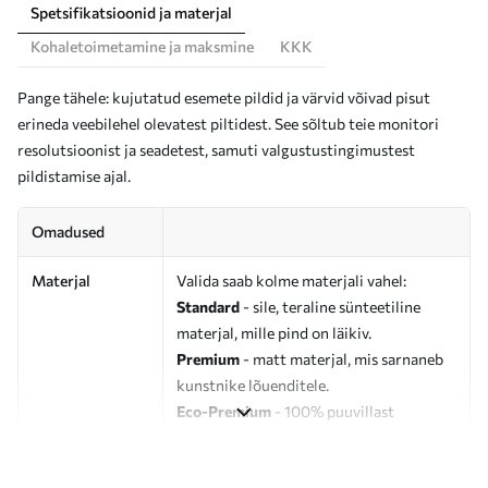
Spetsifikatsioonid ja materjal
Kohaletoimetamine ja maksmine
KKK
Pange tähele: kujutatud esemete pildid ja värvid võivad pisut
erineda veebilehel olevatest piltidest. See sõltub teie monitori
resolutsioonist ja seadetest, samuti valgustustingimustest
pildistamise ajal.
Omadused
Materjal
Valida saab kolme materjali vahel:
Standard
- sile, teraline sünteetiline
materjal, mille pind on läikiv.
Premium
- matt materjal, mis sarnaneb
kunstnike lõuenditele.
Eco-Premium
- 100% puuvillast
valmistatud kvaliteetne lõuend.
Autor
UWALLS