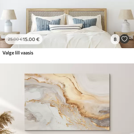
15
.00
€
8
25
.00
€
Valge lill vaasis