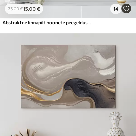
15
.00
€
14
25
.00
€
Abstraktne linnapilt hoonete peegeldustega vees, mis on loodud neutraalsetes toonides ja soojade toonide aktsentidega