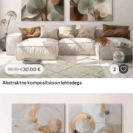
30
.00
€
3
50
.00
€
Abstraktne kompositsioon lehtedega