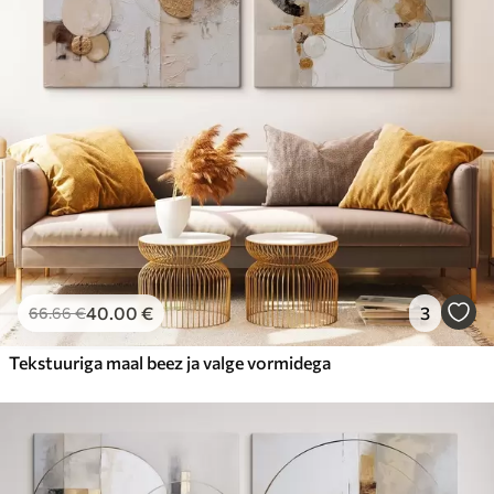
40
.00
€
3
66
.66
€
Tekstuuriga maal beez ja valge vormidega