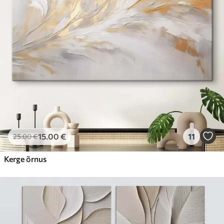
15
.00
€
11
25
.00
€
Kerge õrnus