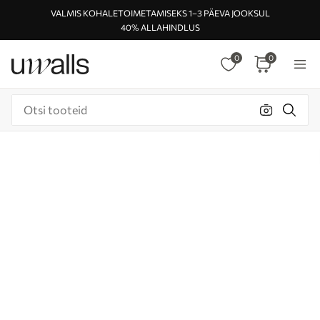
VALMIS KOHALETOIMETAMISEKS 1–3 PÄEVA JOOKSUL
40% ALLAHINDLUS
0
0