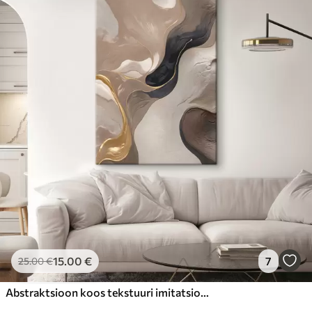
15
.00
€
7
25
.00
€
Abstraktsioon koos tekstuuri imitatsiooniga