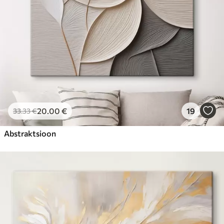
20
.00
€
19
33
.33
€
Abstraktsioon