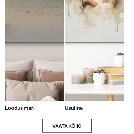
Loodus meri
Usuline
VAATA KÕIKI