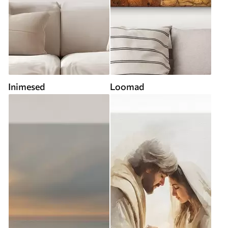
Inimesed
Loomad