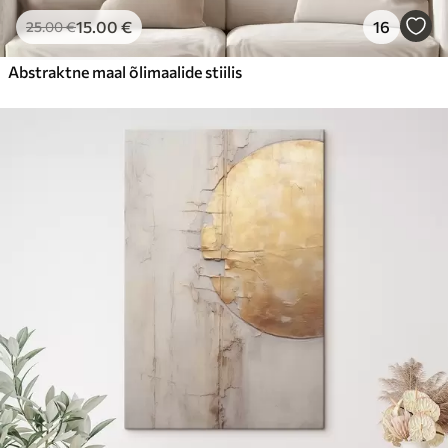
15
.00
€
16
25
.00
€
Abstraktne maal õlimaalide stiilis