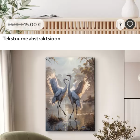
15
.00
€
7
25
.00
€
Tekstuurne abstraktsioon