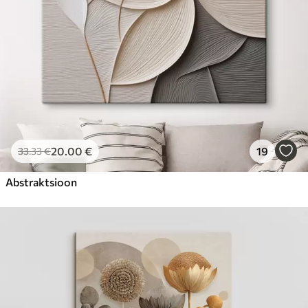
20
.00
€
19
33
.33
€
Abstraktsioon