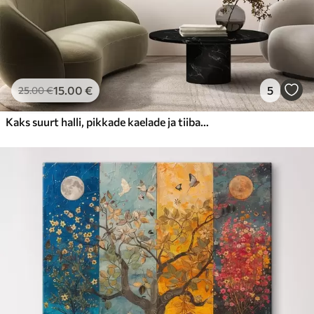
15
.00
€
5
25
.00
€
Kaks suurt halli, pikkade kaelade ja tiibadega kraanat, mis seisavad puudest ümbritsetud udujärves