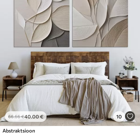
40
.00
€
10
66
.66
€
Abstraktsioon