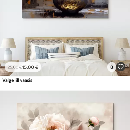
15
.00
€
8
25
.00
€
Valge lill vaasis