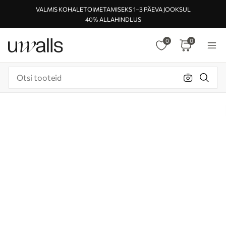
VALMIS KOHALETOIMETAMISEKS 1–3 PÄEVA JOOKSUL
40% ALLAHINDLUS
0
0