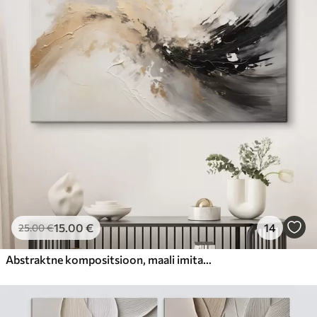
15
.00
€
14
25
.00
€
Abstraktne kompositsioon, maali imitatsioon