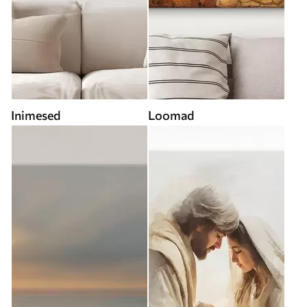
Inimesed
Loomad