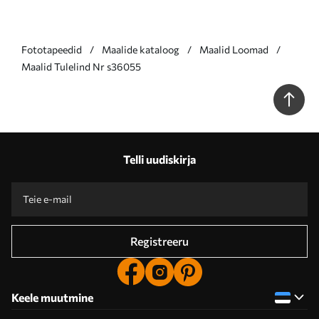
Fototapeedid
Maalide kataloog
Maalid Loomad
Maalid Tulelind Nr s36055
Telli uudiskirja
Registreeru
Keele muutmine