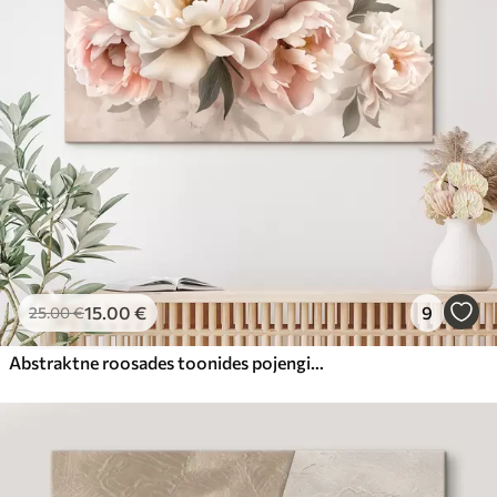
15
.00
€
9
25
.00
€
Abstraktne roosades toonides pojengide kimp