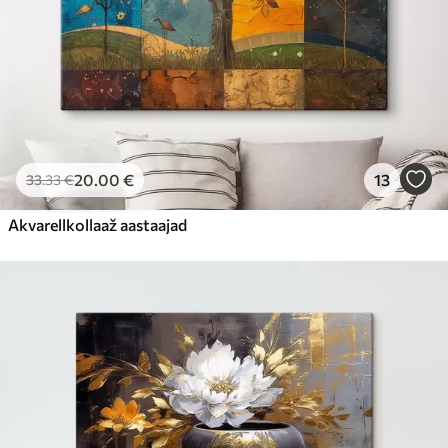
20
.00
€
13
33
.33
€
Akvarellkollaaž aastaajad