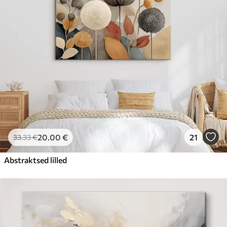
20
.00
€
21
33
.33
€
Abstraktsed lilled