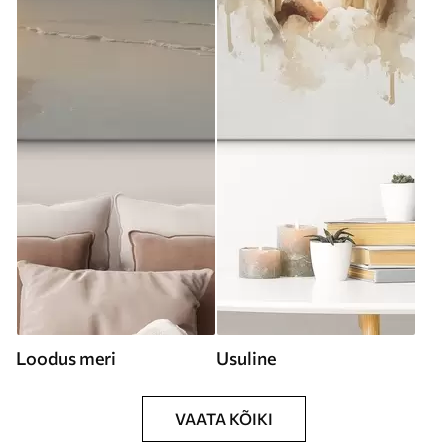
Loodus meri
Usuline
VAATA KÕIKI