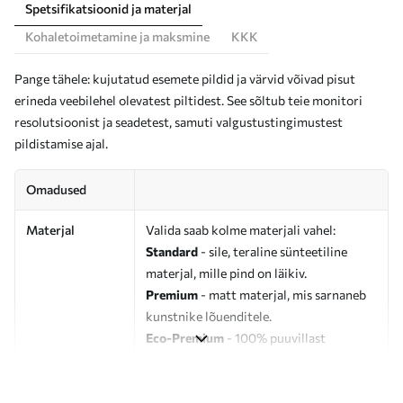
Spetsifikatsioonid ja materjal
Kohaletoimetamine ja maksmine
KKK
Pange tähele: kujutatud esemete pildid ja värvid võivad pisut
erineda veebilehel olevatest piltidest. See sõltub teie monitori
resolutsioonist ja seadetest, samuti valgustustingimustest
pildistamise ajal.
Omadused
Materjal
Valida saab kolme materjali vahel:
Standard
- sile, teraline sünteetiline
materjal, mille pind on läikiv.
Premium
- matt materjal, mis sarnaneb
kunstnike lõuenditele.
Eco-Premium
- 100% puuvillast
valmistatud kvaliteetne lõuend.
Autor
UWALLS