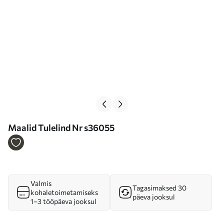
Maalid Tulelind Nr s36055
Valmis
Tagasimaksed 30
kohaletoimetamiseks
päeva jooksul
1–3 tööpäeva jooksul