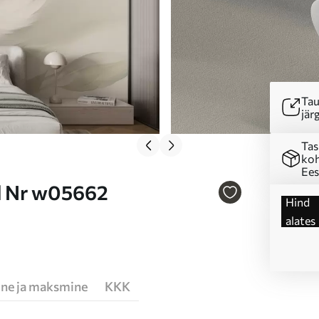
Tau
järg
Tas
koh
Ees
d Nr w05662
Hind
alates
ne ja maksmine
KKK