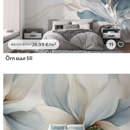
26
.99
€
/m²
11
44
.98
€
/m²
Õrn suur lill