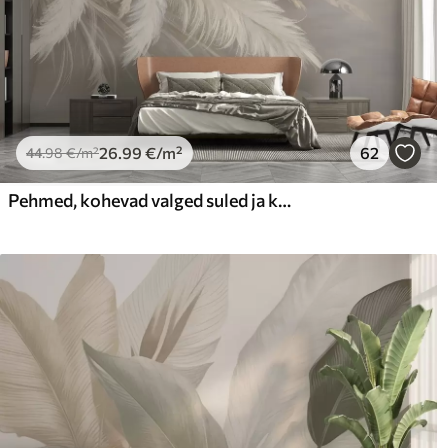
26
.99
€
/m²
62
44
.98
€
/m²
Pehmed, kohevad valged suled ja kuivatatud lilled neutraalsel pastellbeežil taustal