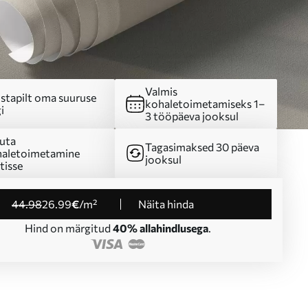
Valmis
stapilt oma suuruse
kohaletoimetamiseks 1–
i
3 tööpäeva jooksul
uta
Tagasimaksed 30 päeva
aletoimetamine
jooksul
tisse
44
.98
26
.99
€
/m²
Näita hinda
Hind on märgitud
40% allahindlusega
.