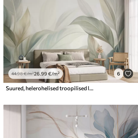
26
.99
€
/m²
6
44
.98
€
/m²
Suured, helerohelised troopilised lehed pehmetes pastelltoonides, tekstuurne kunst