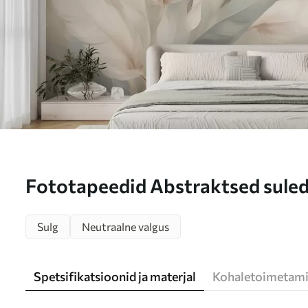
Fototapeedid Abstraktsed sule
Sulg
Neutraalne valgus
Spetsifikatsioonid ja materjal
Kohaletoimetami