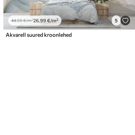
26
.99
€
/m²
5
44
.98
€
/m²
Akvarell suured kroonlehed