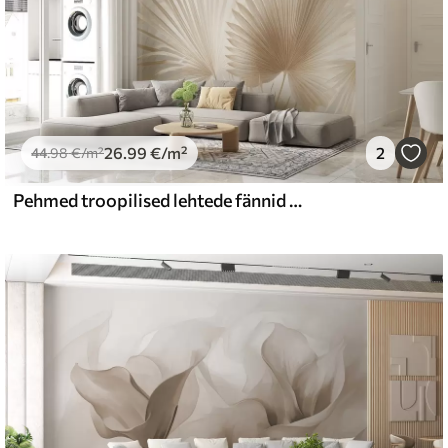
26
.99
€
/m²
2
44
.98
€
/m²
Pehmed troopilised lehtede fännid helebeeži ja sinakate toonidega