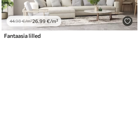
26
.99
€
/m²
44
.98
€
/m²
Fantaasia lilled