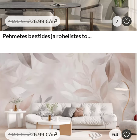
26
.99
€
/m²
7
44
.98
€
/m²
Pehmetes beežides ja rohelistes toonides troopilised lehed, akvarelli efektiga ja õrnade värvide üleminekutega
26
.99
€
/m²
64
44
.98
€
/m²