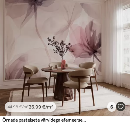
26
.99
€
/m²
6
44
.98
€
/m²
Õrnade pastelsete värvidega efemeersed lilled