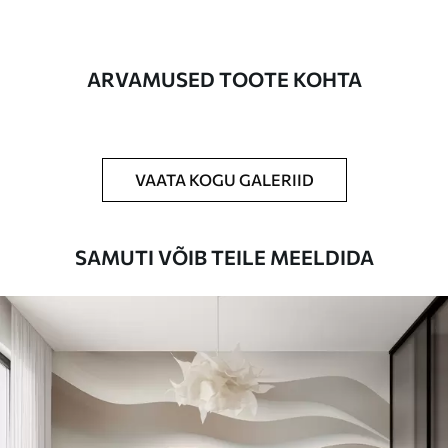
on kuni 50 cm.
Lisaks
Võite lisada lakikihti ja/või tapeediliimi.
ARVAMUSED TOOTE KOHTA
Puhastamine
Tapeeti saab õrnalt puhastada pehme
käsnaga. Lakkviimistlusega tapeedid
võib puhastada veega.
VAATA KOGU GALERIID
Rakendusmeetod
Suurepärane rakendus
SAMUTI VÕIB TEILE MEELDIDA
Saadaolevad materjalid
Standard
44
.98
26
.99
€
/m²
Premium
56
.67
34
.00
€
/m²