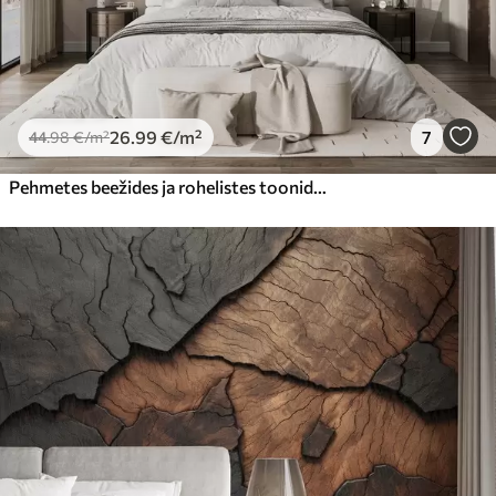
26
.99
€
/m²
7
44
.98
€
/m²
Pehmetes beežides ja rohelistes toonides troopilised lehed, akvarelli efektiga ja õrnade värvide üleminekutega