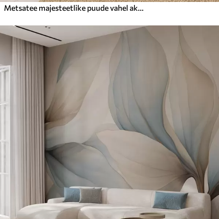
Metsatee majesteetlike puude vahel akvarellstiilis