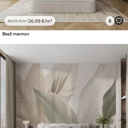
26
.99
€
/m²
8
44
.98
€
/m²
Beež marmor