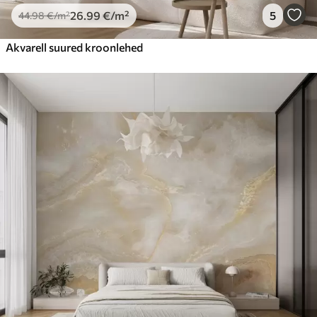
26
.99
€
/m²
5
44
.98
€
/m²
Akvarell suured kroonlehed