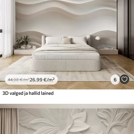
Premium vinüül
65
.00
39
.00
€
/m²
Peel and Stick
81
.67
49
.00
€
/m²
26
.99
€
/m²
6
44
.98
€
/m²
3D valged ja hallid lained