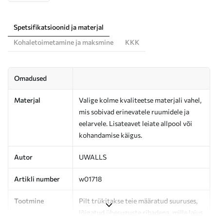
Spetsifikatsioonid ja materjal
Kohaletoimetamine ja maksmine
KKK
Omadused
Materjal
Valige kolme kvaliteetse materjali vahel,
mis sobivad erinevatele ruumidele ja
eelarvele. Lisateavet leiate allpool või
kohandamise käigus.
Autor
UWALLS
Artikli number
w01718
Tootmine
Pilt trükitakse teie määratud suuruses,
lõigatud ühesuguste ribadena, mille laius