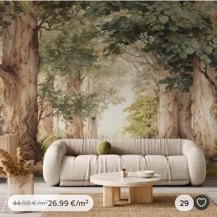
26
.99
€
/m²
29
44
.98
€
/m²