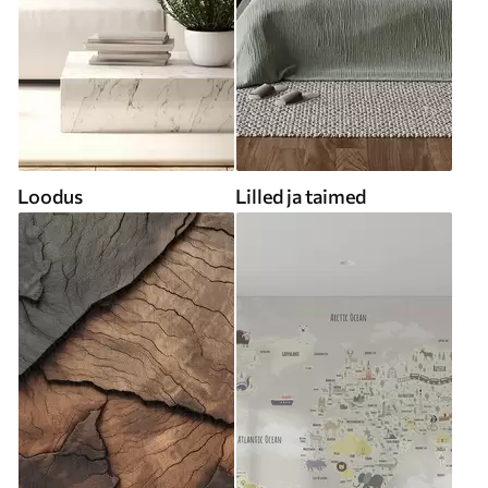
Loodus
Lilled ja taimed