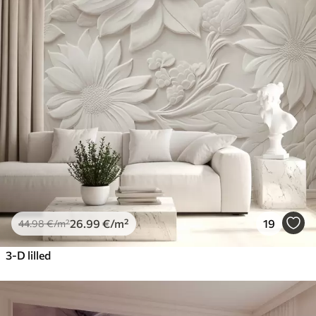
26
.99
€
/m²
19
44
.98
€
/m²
3-D lilled