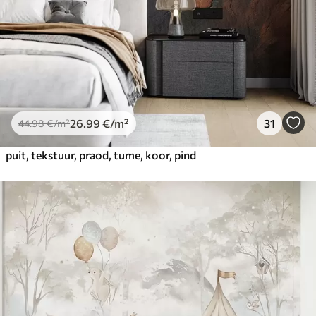
26
.99
€
/m²
31
44
.98
€
/m²
puit, tekstuur, praod, tume, koor, pind