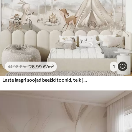
26
.99
€
/m²
1
44
.98
€
/m²
Laste laagri soojad beežid toonid, telk ja metsa loomad