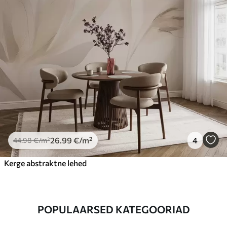
26
.99
€
/m²
4
44
.98
€
/m²
Kerge abstraktne lehed
POPULAARSED KATEGOORIAD