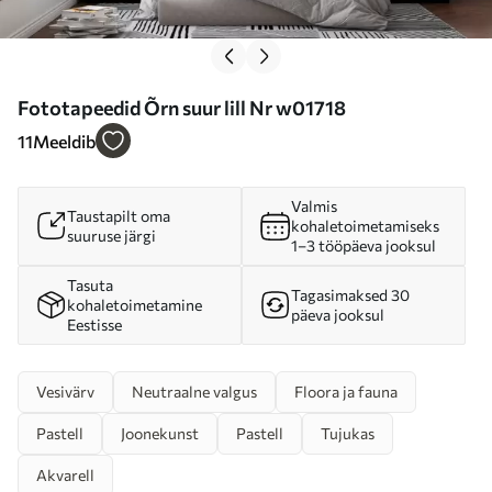
Fototapeedid Õrn suur lill Nr w01718
11
Meeldib
Valmis
Taustapilt oma
kohaletoimetamiseks
suuruse järgi
1–3 tööpäeva jooksul
Tasuta
Tagasimaksed 30
kohaletoimetamine
päeva jooksul
Eestisse
Vesivärv
Neutraalne valgus
Floora ja fauna
Pastell
Joonekunst
Pastell
Tujukas
Akvarell