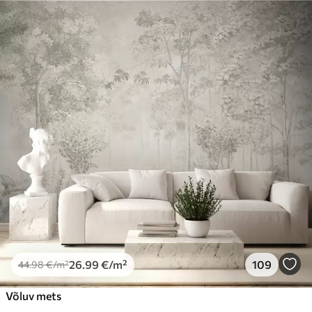
44
.98
26
.99
€
/m²
Premium
56
.67
34
.00
€
/m²
Premium vinüül
65
.00
39
.00
€
/m²
Peel and Stick
81
.67
49
.00
€
/m²
26
.99
€
/m²
109
44
.98
€
/m²
Võluv mets