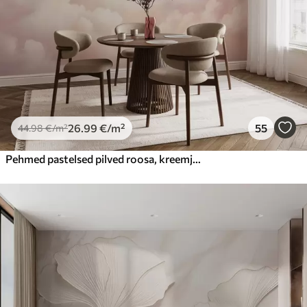
26
.99
€
/m²
55
44
.98
€
/m²
Pehmed pastelsed pilved roosa, kreemja ja sinise toonides