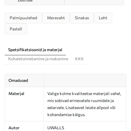
Palmipuulehed
Merevaht
Sinakas
Leht
Pastell
Spetsifikatsioonid ja materjal
Kohaletoimetamine ja maksmine
KKK
Omadused
Materjal
Valige kolme kvaliteetse materjali vahel,
mis sobivad erinevatele ruumidele ja
eelarvele. Lisateavet leiate allpool või
kohandamise käigus.
Autor
UWALLS