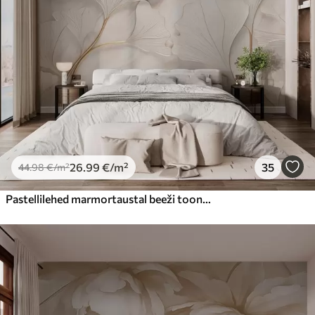
26
.99
€
/m²
35
44
.98
€
/m²
Pastellilehed marmortaustal beeži toonides