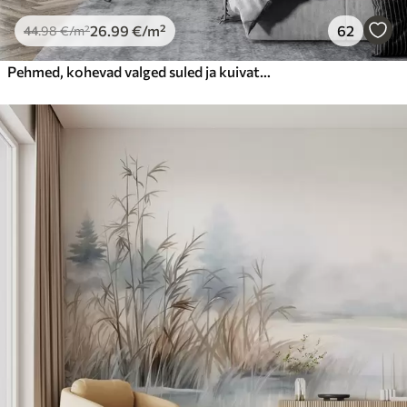
26
.99
€
/m²
62
44
.98
€
/m²
Pehmed, kohevad valged suled ja kuivatatud lilled neutraalsel pastellbeežil taustal