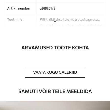
Artikli number
u98951v3
Tootmine
Pilt trükitakse teie määratud suuruses,
lõigatud ühesuguste ribadena, mille laius
on kuni 50 cm.
Lisaks
Võite lisada lakikihti ja/või tapeediliimi.
ARVAMUSED TOOTE KOHTA
Puhastamine
Tapeeti saab õrnalt puhastada pehme
käsnaga. Lakkviimistlusega tapeedid
võib puhastada veega.
VAATA KOGU GALERIID
Rakendusmeetod
Suurepärane rakendus
SAMUTI VÕIB TEILE MEELDIDA
Saadaolevad materjalid
Standard