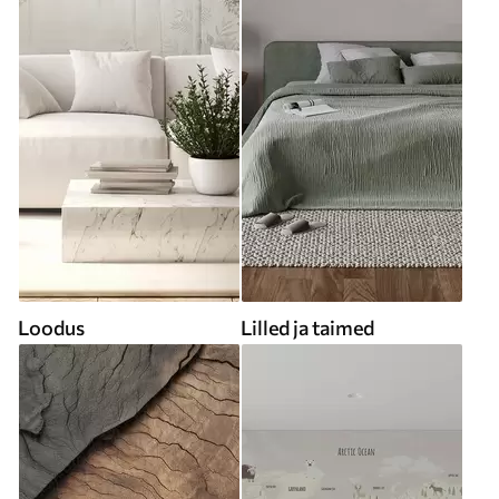
Loodus
Lilled ja taimed