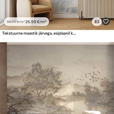
26
.99
€
/m²
83
44
.98
€
/m²
Tekstuurne maastik järvega, esiplaanil kõrge rohi, pehme sinine ja pruun, rahulik vesi, puud kauguses puud