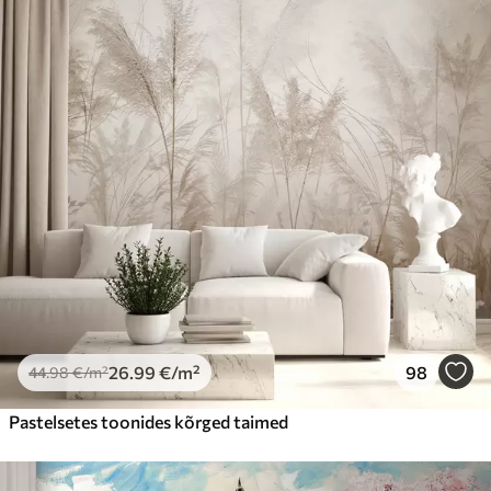
26
.99
€
/m²
98
44
.98
€
/m²
Pastelsetes toonides kõrged taimed