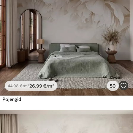
26
.99
€
/m²
50
44
.98
€
/m²
Pojengid