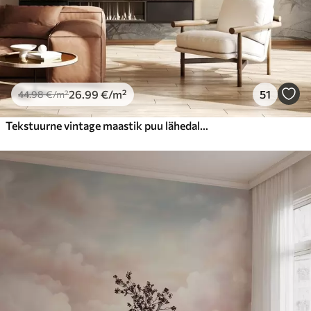
26
.99
€
/m²
51
44
.98
€
/m²
Tekstuurne vintage maastik puu lähedal jõe ja pilvine taevas, loodus kunsti seepia toonides