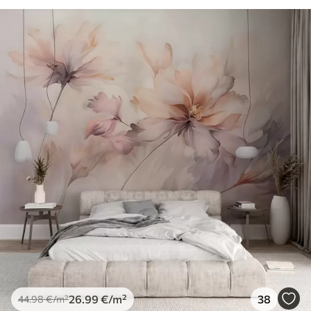
26
.99
€
/m²
38
44
.98
€
/m²