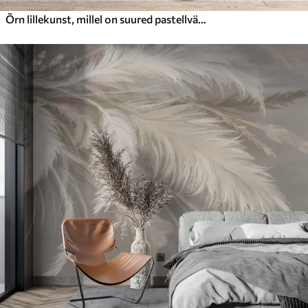
Õrn lillekunst, millel on suured pastellvärvi lilled, mille kroonlehed on läbipaistvad, pehmed varred ja õrnalt hajutatud taustaga