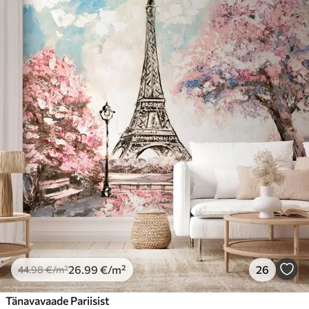
26
.99
€
/m²
26
44
.98
€
/m²
Tänavavaade Pariisist