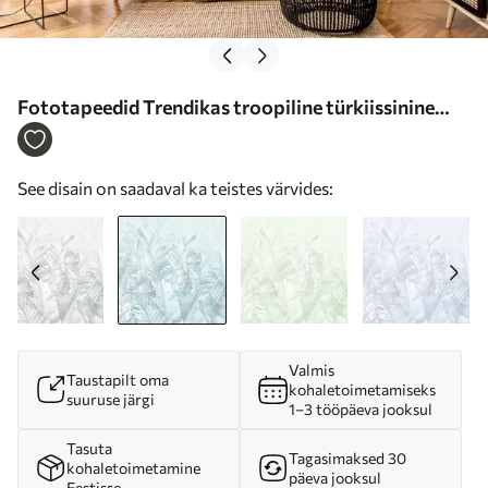
Fototapeedid Trendikas troopiline türkiissinine
lehed Nr u98951v3
See disain on saadaval ka teistes värvides:
Valmis
Taustapilt oma
kohaletoimetamiseks
suuruse järgi
1–3 tööpäeva jooksul
Tasuta
Tagasimaksed 30
kohaletoimetamine
päeva jooksul
Eestisse