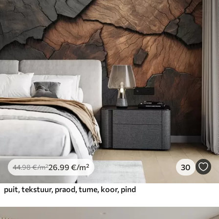
44
.98
26
.99
€
/m²
Premium
56
.67
34
.00
€
/m²
Premium vinüül
65
.00
39
.00
€
/m²
Peel and Stick
81
.67
49
.00
€
/m²
26
.99
€
/m²
30
44
.98
€
/m²
puit, tekstuur, praod, tume, koor, pind