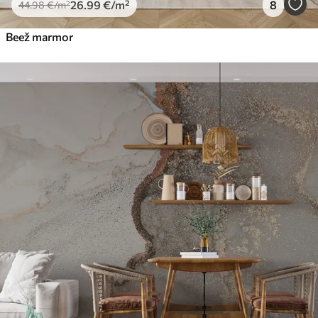
26
.99
€
/m²
8
44
.98
€
/m²
Beež marmor