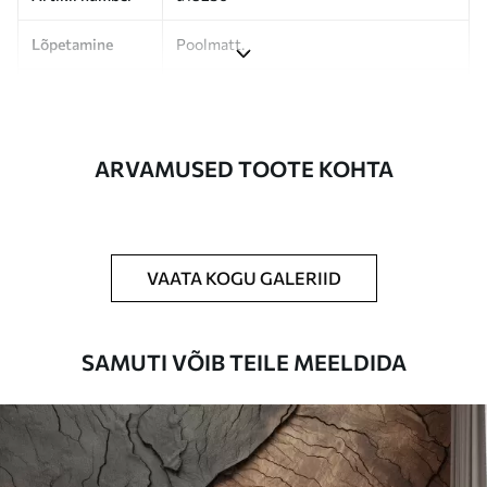
Lõpetamine
Poolmatt.
Tootmine
Pilt trükitakse teie määratud suuruses,
lõigatud ühesuguste ribadena, mille laius
on kuni 50 cm.
ARVAMUSED TOOTE KOHTA
Lisaks
Võite lisada lakikihti ja/või tapeediliimi.
Puhastamine
Tapeeti saab õrnalt puhastada pehme
käsnaga. Lakkviimistlusega tapeedid
VAATA KOGU GALERIID
võib puhastada veega.
Rakendusmeetod
Suurepärane rakendus
SAMUTI VÕIB TEILE MEELDIDA
Saadaolevad materjalid
Standard