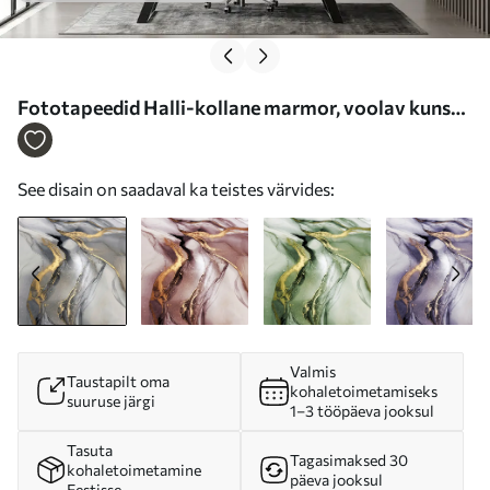
Fototapeedid Halli-kollane marmor, voolav kunst
Nr u18250
See disain on saadaval ka teistes värvides:
Valmis
Taustapilt oma
kohaletoimetamiseks
suuruse järgi
1–3 tööpäeva jooksul
Tasuta
Tagasimaksed 30
kohaletoimetamine
päeva jooksul
Eestisse