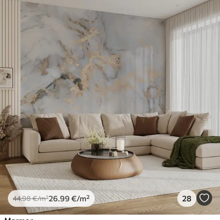
26
.99
€
/m²
28
44
.98
€
/m²