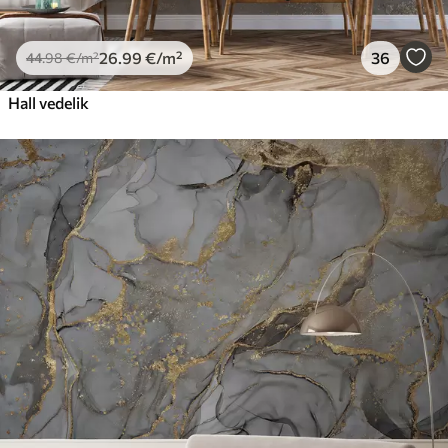
26
.99
€
/m²
36
44
.98
€
/m²
Hall vedelik