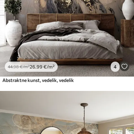
26
.99
€
/m²
4
44
.98
€
/m²
Abstraktne kunst, vedelik, vedelik