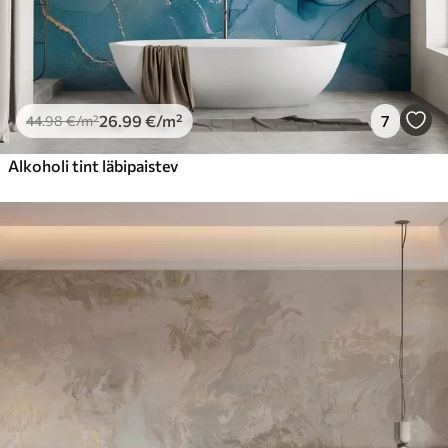
26
.99
€
/m²
7
44
.98
€
/m²
Alkoholi tint läbipaistev