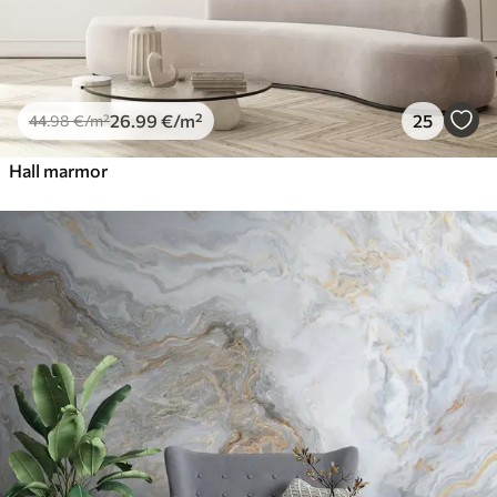
26
.99
€
/m²
25
44
.98
€
/m²
Hall marmor