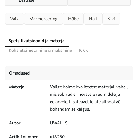
Vaik
Marmoreering
Hõbe
Hall
Kivi
Spetsifikatsioonid ja materjal
Kohaletoimetamine ja maksmine
KKK
Omadused
Materjal
Valige kolme kvaliteetse materjali vahel,
mis sobivad erinevatele ruumidele ja
eelarvele. Lisateavet leiate allpool või
kohandamise käigus.
Autor
UWALLS
Artikli number
u18250