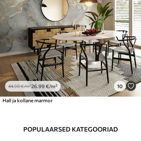
26
.99
€
/m²
10
44
.98
€
/m²
Hall ja kollane marmor
POPULAARSED KATEGOORIAD