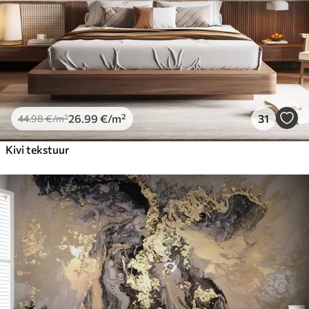
26
.99
€
/m²
31
44
.98
€
/m²
Kivi tekstuur