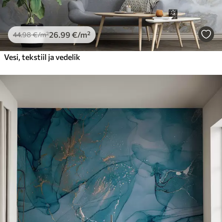
26
.99
€
/m²
44
.98
€
/m²
Vesi, tekstiil ja vedelik