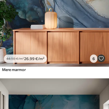
26
.99
€
/m²
6
44
.98
€
/m²
Mere marmor