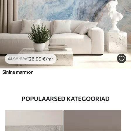
26
.99
€
/m²
44
.98
€
/m²
Sinine marmor
POPULAARSED KATEGOORIAD