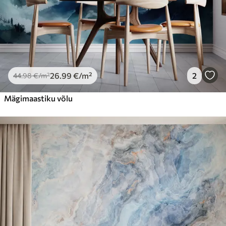
26
.99
€
/m²
2
44
.98
€
/m²
Mägimaastiku võlu