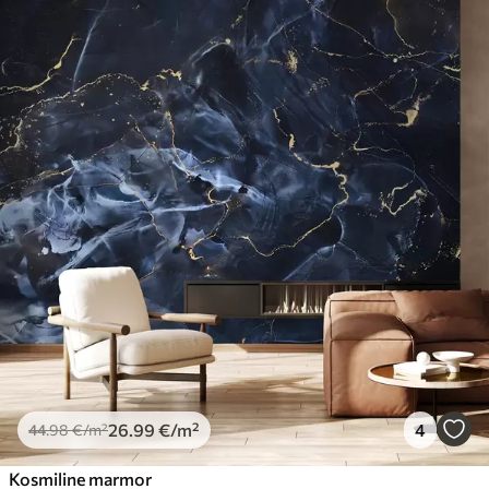
26
.99
€
/m²
4
44
.98
€
/m²
Kosmiline marmor