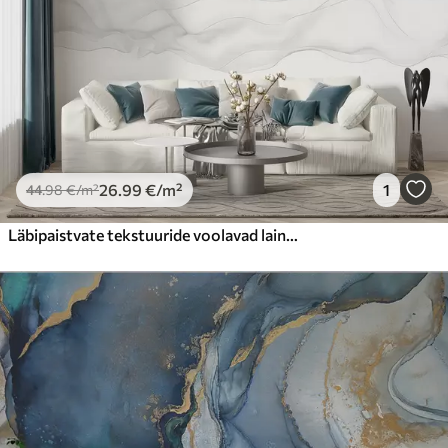
Peel and Stick
81
.67
49
.00
€
/m²
26
.99
€
/m²
1
44
.98
€
/m²
Läbipaistvate tekstuuride voolavad lained tumesinise , helesinise ja valge varjundiga heledal taustal