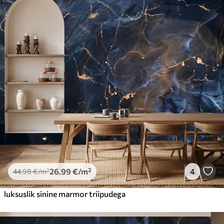
26
.99
€
/m²
4
44
.98
€
/m²
luksuslik sinine marmor triipudega