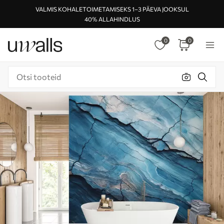
VALMIS KOHALETOIMETAMISEKS 1–3 PÄEVA JOOKSUL
40% ALLAHINDLUS
0
0