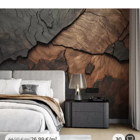
26
.99
€
/m²
30
44
.98
€
/m²