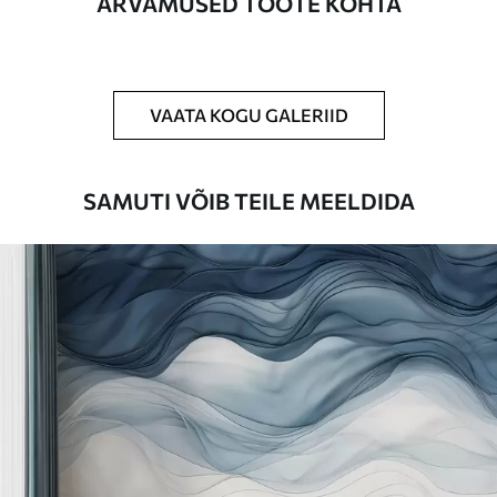
ARVAMUSED TOOTE KOHTA
Puhastamine
Tapeeti saab õrnalt puhastada pehme
käsnaga. Lakkviimistlusega tapeedid
võib puhastada veega.
VAATA KOGU GALERIID
Rakendusmeetod
Suurepärane rakendus
SAMUTI VÕIB TEILE MEELDIDA
Saadaolevad materjalid
Standard
44
.98
26
.99
€
/m²
Premium
56
.67
34
.00
€
/m²
Premium vinüül
65
.00
39
.00
€
/m²