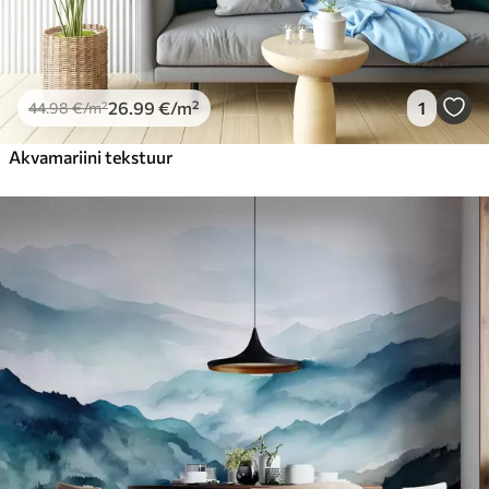
26
.99
€
/m²
1
44
.98
€
/m²
Akvamariini tekstuur