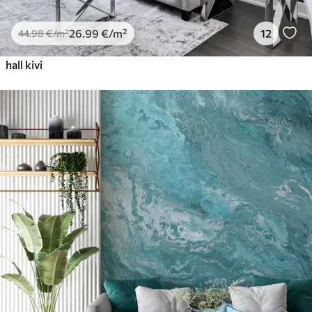
26
.99
€
/m²
12
44
.98
€
/m²
hall kivi