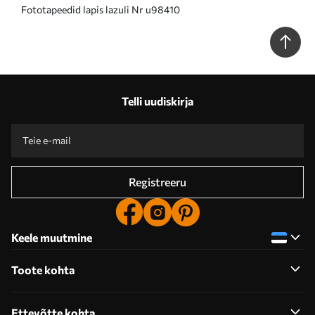
Fototapeedid lapis lazuli Nr u98410
Telli uudiskirja
Registreeru
Keele muutmine
Toote kohta
Ettevõtte kohta