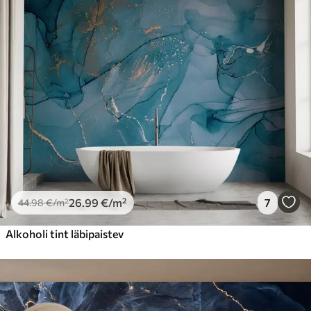
26
.99
€
/m²
7
44
.98
€
/m²
Alkoholi tint läbipaistev