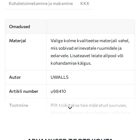
Kohaletoimetamine ja maksmine
KKK
Omadused
Materjal
Valige kolme kvaliteetse materjali vahel,
mis sobivad erinevatele ruumidele ja
eelarvele. Lisateavet leiate allpool või
kohandamise käigus.
Autor
UWALLS
Artikli number
u98410
Tootmine
Pilt trükitakse teie määratud suuruses,
lõigatud ühesuguste ribadena, mille laius
on kuni 50 cm.
Lisaks
Võite lisada lakikihti ja/või tapeediliimi.