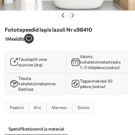
Fototapeedid lapis lazuli Nr u98410
1
Meeldib
Valmis
Taustapilt oma
kohaletoimetamiseks
suuruse järgi
1–3 tööpäeva jooksul
Tasuta
Tagasimaksed 30
kohaletoimetamine
päeva jooksul
Eestisse
Paekivi
Kivi
Marmor
Sinine
Spetsifikatsioonid ja materjal