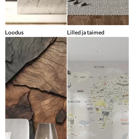
Loodus
Lilled ja taimed