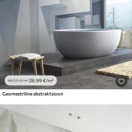
26
.99
€
/m²
44
.98
€
/m²
Geomeetriline abstraktsioon