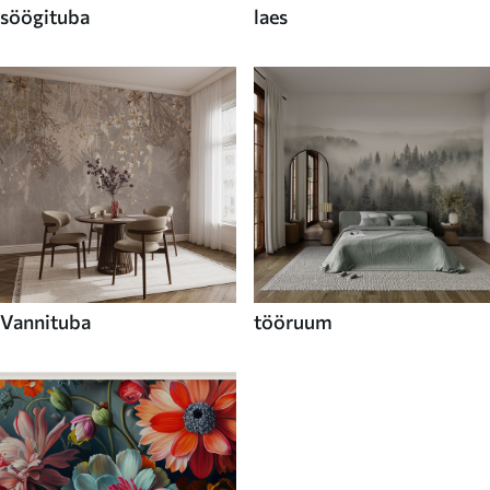
söögituba
laes
Vannituba
tööruum