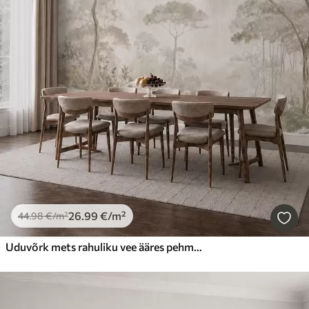
26
.99
€
/m²
44
.98
€
/m²
Uduvõrk mets rahuliku vee ääres pehmetes looduslikes pastelltoonides