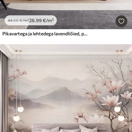
26
.99
€
/m²
44
.98
€
/m²
Pikavartega ja lehtedega lavendliõied, pehme pastelltoonides tekstuuriga kunstiteos