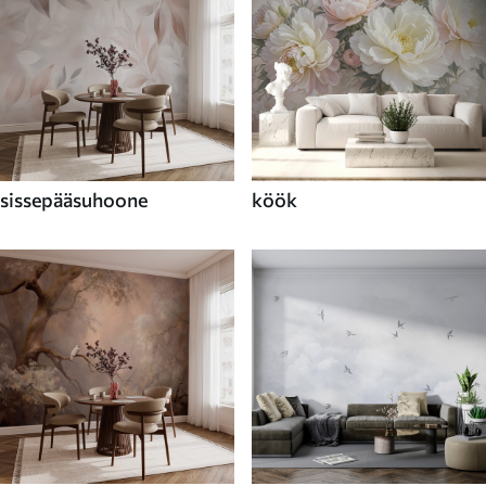
sissepääsuhoone
köök