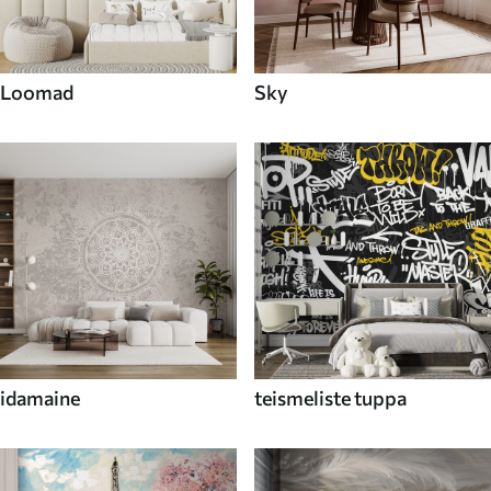
Loomad
Sky
idamaine
teismeliste tuppa