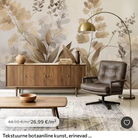
26
.99
€
/m²
44
.98
€
/m²
Tekstuurne botaaniline kunst, erinevad taimed ja lehed pruuni ja beeži toonides