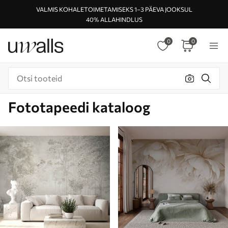
VALMIS KOHALETOIMETAMISEKS 1–3 PÄEVA JOOKSUL
40% ALLAHINDLUS
0
0
Fototapeedi kataloog