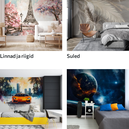
Linnad ja riigid
Suled