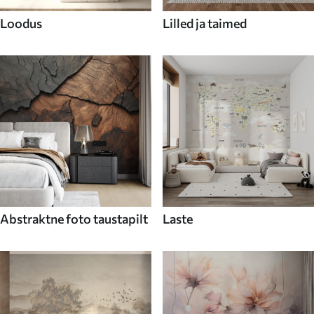
Loodus
Lilled ja taimed
Abstraktne foto taustapilt
Laste