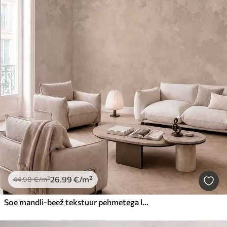
26
.99
€
/m²
44
.98
€
/m²
Soe mandli-beež tekstuur pehmetega looduslike toonide üleminekutega