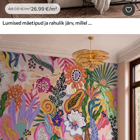
26
.99
€
/m²
44
.98
€
/m²
Lumised mäetipud ja rahulik järv, millel peegeldub pilt nagu peeglist