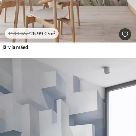
26
.99
€
/m²
44
.98
€
/m²
Järv ja mäed