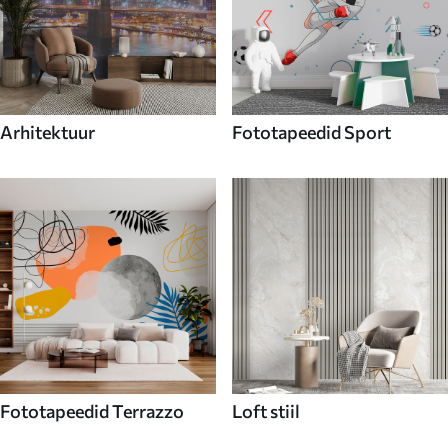
Arhitektuur
Fototapeedid Sport
Fototapeedid Terrazzo
Loft stiil