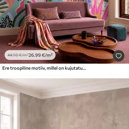
26
.99
€
/m²
44
.98
€
/m²
Ere troopiline motiiv, millel on kujutatud lilled, lehed ja värvilised puuviljad