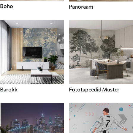
Boho
Panoraam
Barokk
Fototapeedid Muster