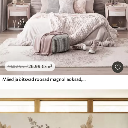
26
.99
€
/m²
44
.98
€
/m²
Mäed ja õitsvad roosad magnoliaoksad, tekstuurne maastik