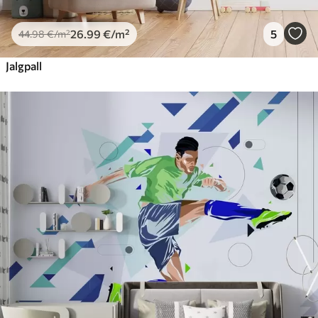
26
.99
€
/m²
5
44
.98
€
/m²
Jalgpall