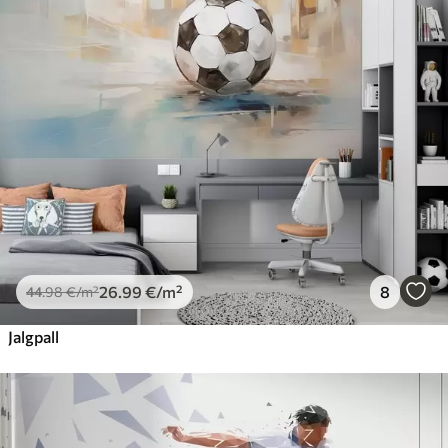
26
.99
€
/m²
8
44
.98
€
/m²
Jalgpall