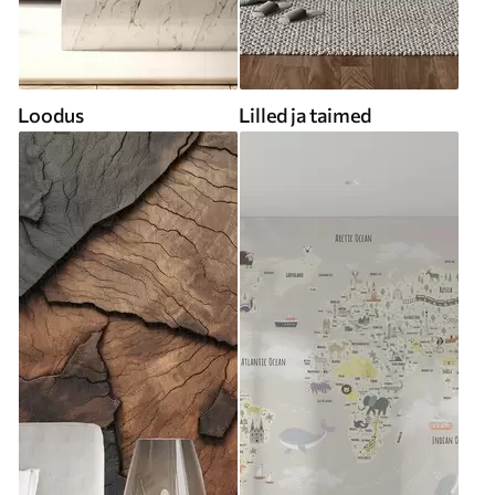
Loodus
Lilled ja taimed