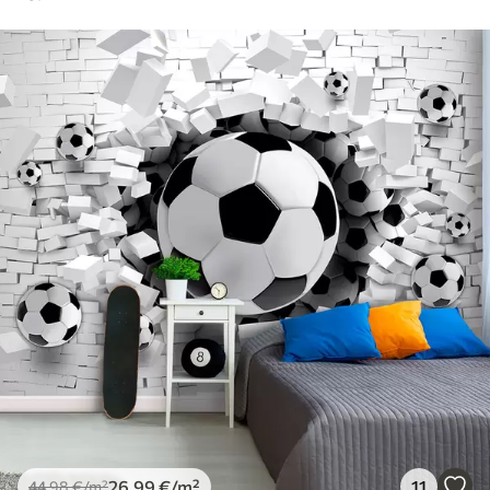
26
.99
€
/m²
11
44
.98
€
/m²