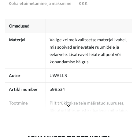
Kohaletoimetamine ja maksmine
KKK
Omadused
Materjal
Valige kolme kvaliteetse materjali vahel,
mis sobivad erinevatele ruumidele ja
eelarvele. Lisateavet leiate allpool või
kohandamise käigus.
Autor
UWALLS
Artikli number
u98534
Tootmine
Pilt trükitakse teie määratud suuruses,
lõigatud ühesuguste ribadena, mille laius
on kuni 50 cm.
Lisaks
Võite lisada lakikihti ja/või tapeediliimi.