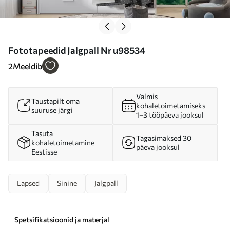
Fototapeedid Jalgpall Nr u98534
2
Meeldib
Valmis
Taustapilt oma
kohaletoimetamiseks
suuruse järgi
1–3 tööpäeva jooksul
Tasuta
Tagasimaksed 30
kohaletoimetamine
päeva jooksul
Eestisse
Lapsed
Sinine
Jalgpall
Spetsifikatsioonid ja materjal