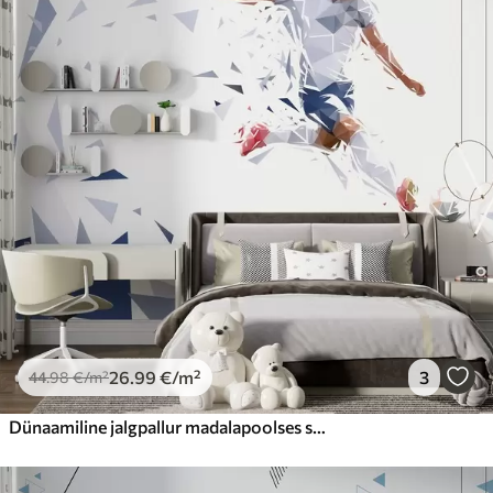
26
.99
€
/m²
3
44
.98
€
/m²
Dünaamiline jalgpallur madalapoolses stiilis, kes lööb palli ära