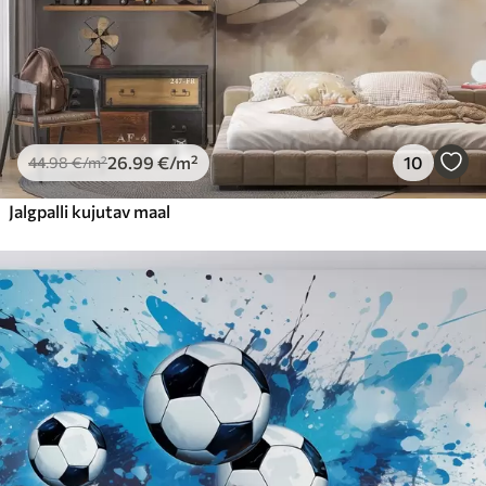
26
.99
€
/m²
10
44
.98
€
/m²
Jalgpalli kujutav maal