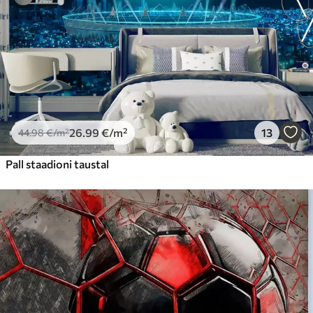
Peel and Stick
81
.67
49
.00
€
/m²
26
.99
€
/m²
13
44
.98
€
/m²
Pall staadioni taustal