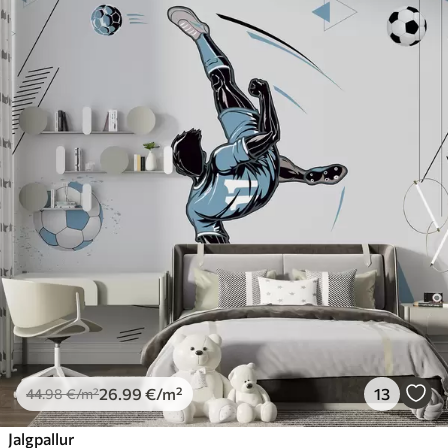
26
.99
€
/m²
13
44
.98
€
/m²
Jalgpallur