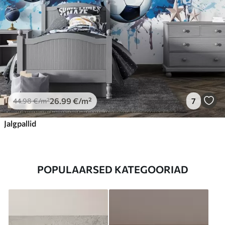
26
.99
€
/m²
7
44
.98
€
/m²
Jalgpallid
POPULAARSED KATEGOORIAD