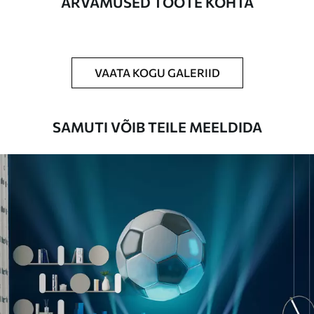
ARVAMUSED TOOTE KOHTA
Puhastamine
Tapeeti saab õrnalt puhastada pehme
käsnaga. Lakkviimistlusega tapeedid
võib puhastada veega.
VAATA KOGU GALERIID
Rakendusmeetod
Suurepärane rakendus
SAMUTI VÕIB TEILE MEELDIDA
Saadaolevad materjalid
Standard
44
.98
26
.99
€
/m²
Premium
56
.67
34
.00
€
/m²
Premium vinüül
65
.00
39
.00
€
/m²