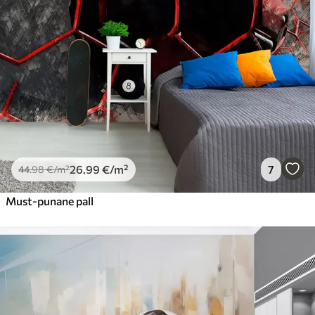
26
.99
€
/m²
7
44
.98
€
/m²
Must-punane pall