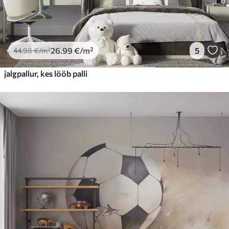
26
.99
€
/m²
5
44
.98
€
/m²
jalgpallur, kes lööb palli