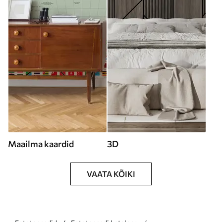
Maailma kaardid
3D
VAATA KÕIKI