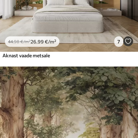
26
.99
€
/m²
7
44
.98
€
/m²
Aknast vaade metsale