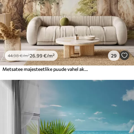
26
.99
€
/m²
29
44
.98
€
/m²
Metsatee majesteetlike puude vahel akvarellstiilis