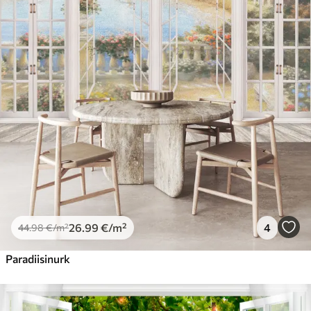
26
.99
€
/m²
4
44
.98
€
/m²
Paradiisinurk