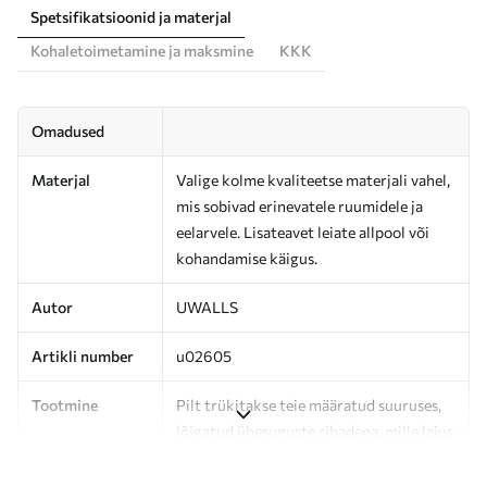
Spetsifikatsioonid ja materjal
Kohaletoimetamine ja maksmine
KKK
Omadused
Materjal
Valige kolme kvaliteetse materjali vahel,
mis sobivad erinevatele ruumidele ja
eelarvele. Lisateavet leiate allpool või
kohandamise käigus.
Autor
UWALLS
Artikli number
u02605
Tootmine
Pilt trükitakse teie määratud suuruses,
lõigatud ühesuguste ribadena, mille laius
on kuni 50 cm.