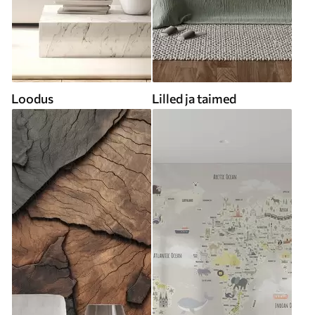
Loodus
Lilled ja taimed