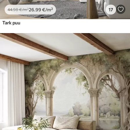
26
.99
€
/m²
17
44
.98
€
/m²
Tark puu