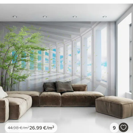
26
.99
€
/m²
9
44
.98
€
/m²