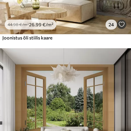
26
.99
€
/m²
24
44
.98
€
/m²
Joonistus õli stiilis kaare