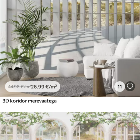
26
.99
€
/m²
11
44
.98
€
/m²
3D koridor merevaatega