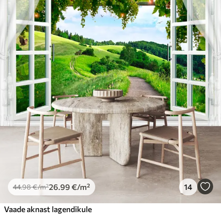
26
.99
€
/m²
14
44
.98
€
/m²
Vaade aknast lagendikule