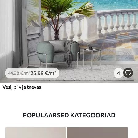
26
.99
€
/m²
4
44
.98
€
/m²
Vesi, pilv ja taevas
POPULAARSED KATEGOORIAD