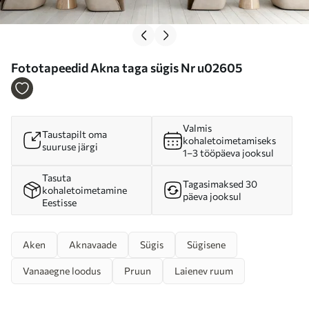
Fototapeedid Akna taga sügis Nr u02605
Valmis
Taustapilt oma
kohaletoimetamiseks
suuruse järgi
1–3 tööpäeva jooksul
Tasuta
Tagasimaksed 30
kohaletoimetamine
päeva jooksul
Eestisse
Aken
Aknavaade
Sügis
Sügisene
Vanaaegne loodus
Pruun
Laienev ruum