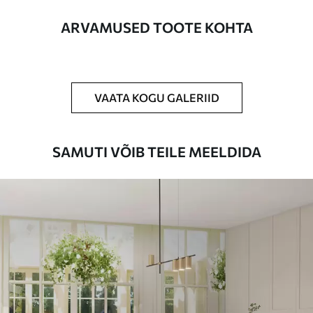
Lisaks
Võite lisada lakikihti ja/või tapeediliimi.
ARVAMUSED TOOTE KOHTA
Puhastamine
Tapeeti saab õrnalt puhastada pehme
käsnaga. Lakkviimistlusega tapeedid
võib puhastada veega.
VAATA KOGU GALERIID
Rakendusmeetod
Suurepärane rakendus
SAMUTI VÕIB TEILE MEELDIDA
Saadaolevad materjalid
Standard
44
.98
26
.99
€
/m²
Premium
56
.67
34
.00
€
/m²
Premium vinüül