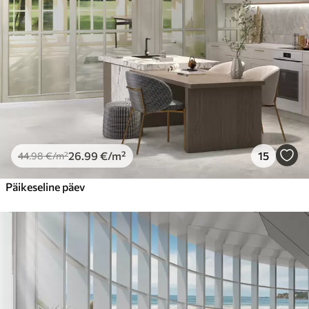
65
.00
39
.00
€
/m²
Peel and Stick
81
.67
49
.00
€
/m²
26
.99
€
/m²
15
44
.98
€
/m²
Päikeseline päev