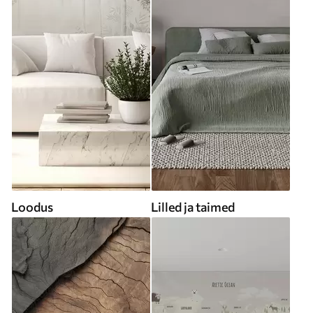
Loodus
Lilled ja taimed