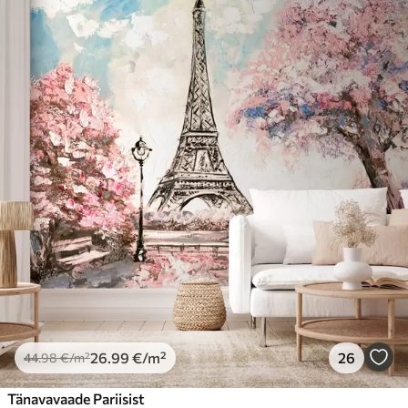
26
.99
€
/m²
26
44
.98
€
/m²
Tänavavaade Pariisist