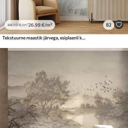
26
.99
€
/m²
82
44
.98
€
/m²
Tekstuurne maastik järvega, esiplaanil kõrge rohi, pehme sinine ja pruun, rahulik vesi, puud kauguses puud