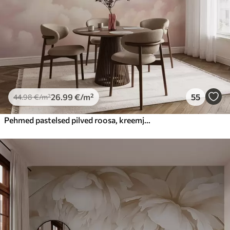
26
.99
€
/m²
55
44
.98
€
/m²
Pehmed pastelsed pilved roosa, kreemja ja sinise toonides