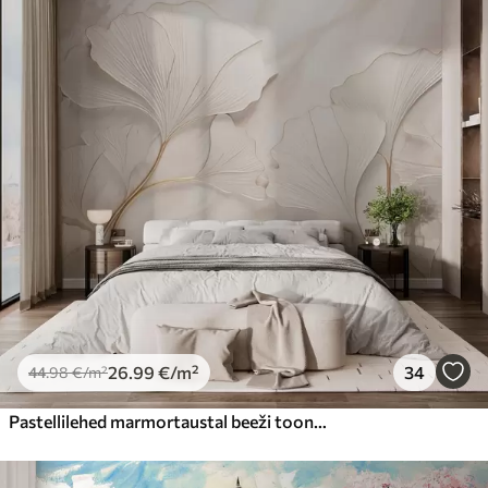
26
.99
€
/m²
34
44
.98
€
/m²
Pastellilehed marmortaustal beeži toonides