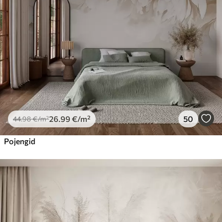
26
.99
€
/m²
50
44
.98
€
/m²
Pojengid