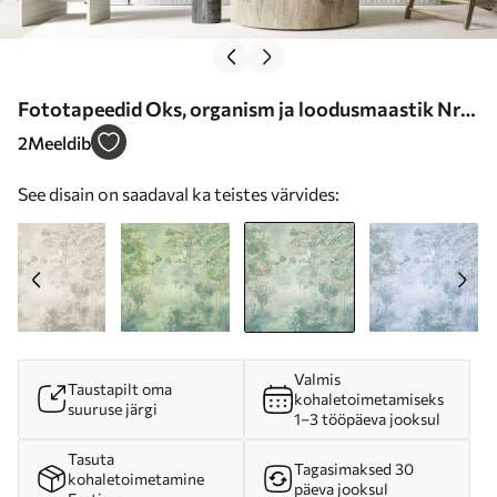
Fototapeedid Oks, organism ja loodusmaastik Nr
u78448v2
2
Meeldib
See disain on saadaval ka teistes värvides:
Valmis
Taustapilt oma
kohaletoimetamiseks
suuruse järgi
1–3 tööpäeva jooksul
Tasuta
Tagasimaksed 30
kohaletoimetamine
päeva jooksul