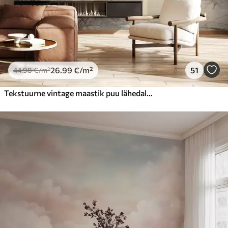
26
.99
€
/m²
51
44
.98
€
/m²
Tekstuurne vintage maastik puu lähedal jõe ja pilvine taevas, loodus kunsti seepia toonides