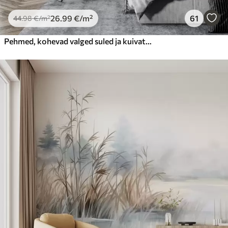
26
.99
€
/m²
61
44
.98
€
/m²
Pehmed, kohevad valged suled ja kuivatatud lilled neutraalsel pastellbeežil taustal