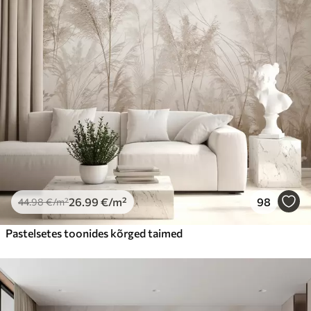
26
.99
€
/m²
98
44
.98
€
/m²
Pastelsetes toonides kõrged taimed