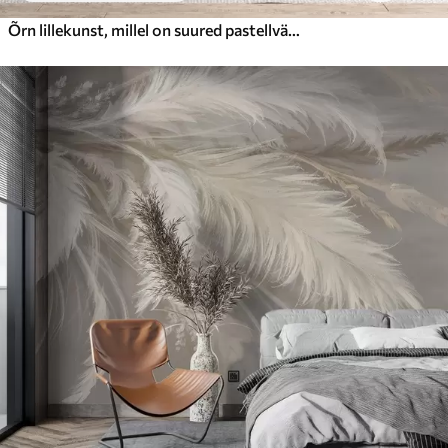
Õrn lillekunst, millel on suured pastellvärvi lilled, mille kroonlehed on läbipaistvad, pehmed varred ja õrnalt hajutatud taustaga