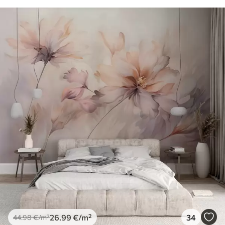
26
.99
€
/m²
34
44
.98
€
/m²