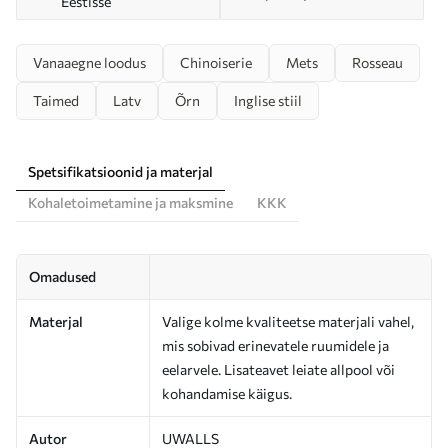
Eestisse
Vanaaegne loodus
Chinoiserie
Mets
Rosseau
Taimed
Latv
Õrn
Inglise stiil
Spetsifikatsioonid ja materjal
Kohaletoimetamine ja maksmine
KKK
Omadused
Materjal
Valige kolme kvaliteetse materjali vahel,
mis sobivad erinevatele ruumidele ja
eelarvele. Lisateavet leiate allpool või
kohandamise käigus.
Autor
UWALLS