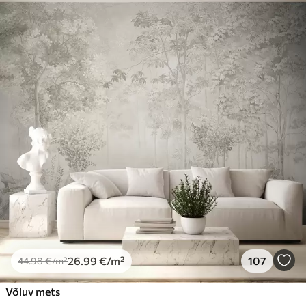
Standard
44
.98
26
.99
€
/m²
Premium
56
.67
34
.00
€
/m²
Premium vinüül
65
.00
39
.00
€
/m²
Peel and Stick
81
.67
49
.00
€
/m²
26
.99
€
/m²
107
44
.98
€
/m²
Võluv mets