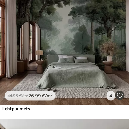
26
.99
€
/m²
4
44
.98
€
/m²
Lehtpuumets