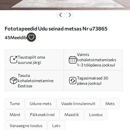
Fototapeedid Udu seinad metsas Nr u73865
45
Meeldib
Valmis
Taustapilt oma
kohaletoimetamiseks
suuruse järgi
1–3 tööpäeva jooksul
Tasuta
Tagasimaksed 30
kohaletoimetamine
päeva jooksul
Eestisse
Tume
Udune mets
Vaade linnulennult
Mets
Mänd
Päikesekiired
Maastik
Loodus
Vanaaegne loodus
Latv