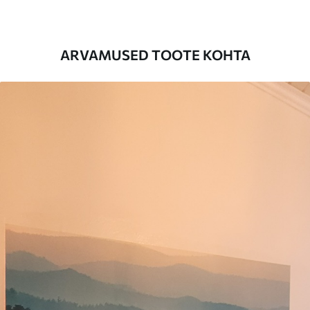
on kuni 50 cm.
Lisaks
Võite lisada lakikihti ja/või tapeediliimi.
ARVAMUSED TOOTE KOHTA
Puhastamine
Tapeeti saab õrnalt puhastada pehme
käsnaga. Lakkviimistlusega tapeedid
võib puhastada veega.
Rakendusmeetod
Suurepärane rakendus
Saadaolevad materjalid
Standard
44
.98
26
.99
€
/m²
Premium
56
.67
34
.00
€
/m²