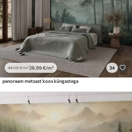
26
.99
€
/m²
34
44
.98
€
/m²
panoraam metsast koos küngastega