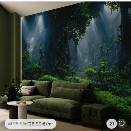
26
.99
€
/m²
21
44
.98
€
/m²