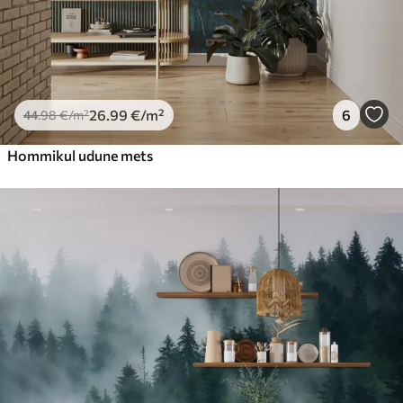
26
.99
€
/m²
6
44
.98
€
/m²
Hommikul udune mets