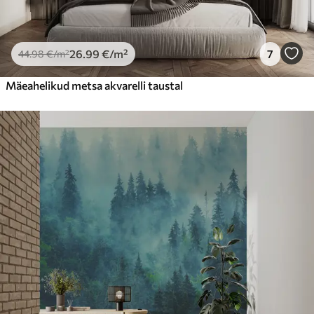
26
.99
€
/m²
7
44
.98
€
/m²
Mäeahelikud metsa akvarelli taustal