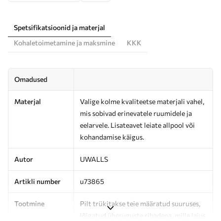
Spetsifikatsioonid ja materjal
Kohaletoimetamine ja maksmine
KKK
Omadused
Materjal
Valige kolme kvaliteetse materjali vahel,
mis sobivad erinevatele ruumidele ja
eelarvele. Lisateavet leiate allpool või
kohandamise käigus.
Autor
UWALLS
Artikli number
u73865
Tootmine
Pilt trükitakse teie määratud suuruses,
lõigatud ühesuguste ribadena, mille laius