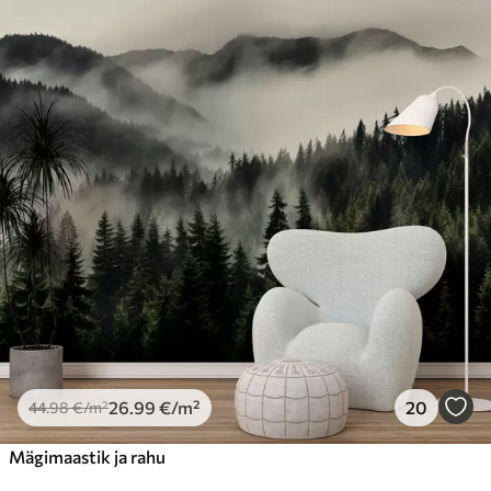
26
.99
€
/m²
20
44
.98
€
/m²
Mägimaastik ja rahu