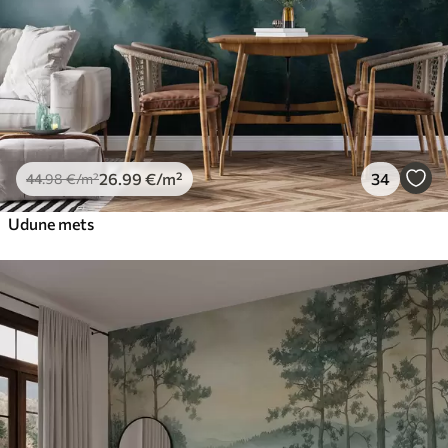
26
.99
€
/m²
34
44
.98
€
/m²
Udune mets