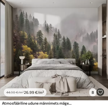
26
.99
€
/m²
8
44
.98
€
/m²
Atmosfääriline udune männimets mägedes