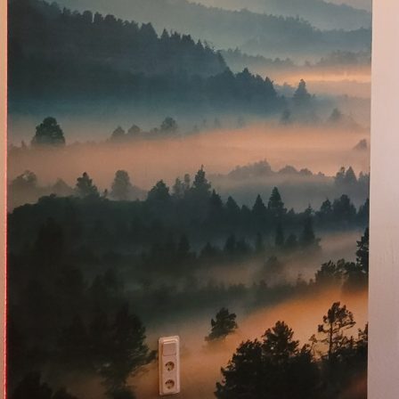
Premium vinüül
65
.00
39
.00
€
/m²
Peel and Stick
81
.67
49
.00
€
/m²