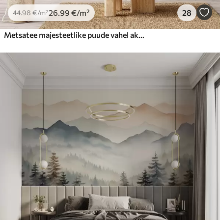
26
.99
€
/m²
28
44
.98
€
/m²
Metsatee majesteetlike puude vahel akvarellstiilis