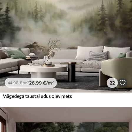
26
.99
€
/m²
22
44
.98
€
/m²
Mägedega taustal udus olev mets