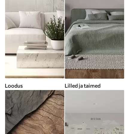
Loodus
Lilled ja taimed