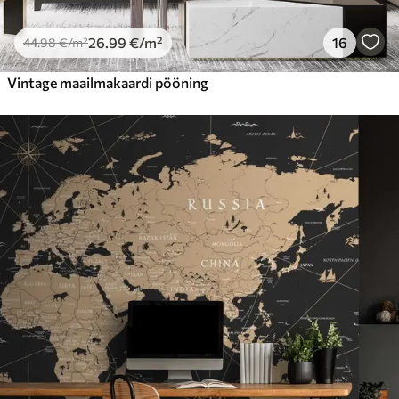
26
.99
€
/m²
16
44
.98
€
/m²
Vintage maailmakaardi pööning