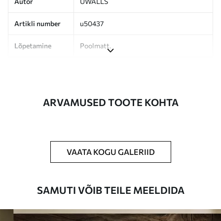
Autor
UWALLS
Artikli number
u50437
Lõpetamine
Poolmatt.
Tootmine
Pilt trükitakse teie määratud suuruses,
lõigatud ühesuguste ribadena, mille laius
on kuni 50 cm.
ARVAMUSED TOOTE KOHTA
Lisaks
Võite lisada lakikihti ja/või tapeediliimi.
Puhastamine
Tapeeti saab õrnalt puhastada pehme
käsnaga. Lakkviimistlusega tapeedid
VAATA KOGU GALERIID
võib puhastada veega.
Rakendusmeetod
Suurepärane rakendus
SAMUTI VÕIB TEILE MEELDIDA
Saadaolevad materjalid