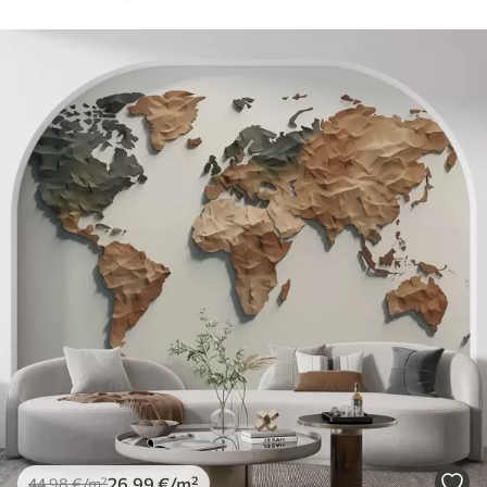
26
.99
€
/m²
44
.98
€
/m²