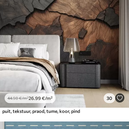
26
.99
€
/m²
30
44
.98
€
/m²
puit, tekstuur, praod, tume, koor, pind