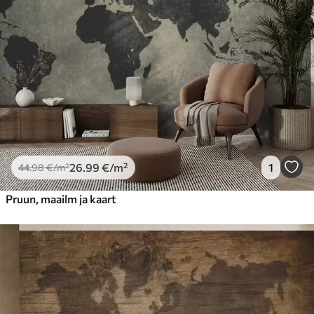
26
.99
€
/m²
1
44
.98
€
/m²
Pruun, maailm ja kaart