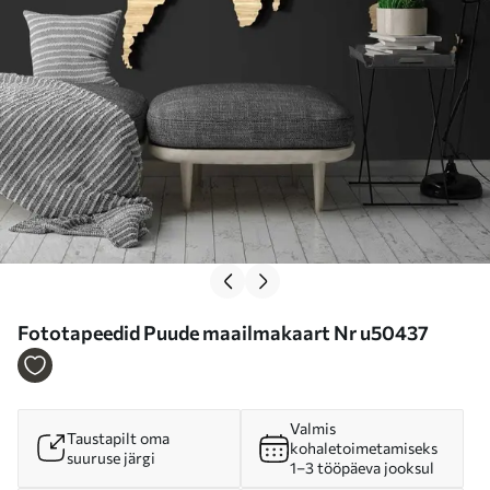
Fototapeedid Puude maailmakaart Nr u50437
Valmis
Taustapilt oma
kohaletoimetamiseks
suuruse järgi
1–3 tööpäeva jooksul