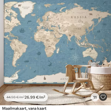
26
.99
€
/m²
11
44
.98
€
/m²
Maailmakaart, vana kaart