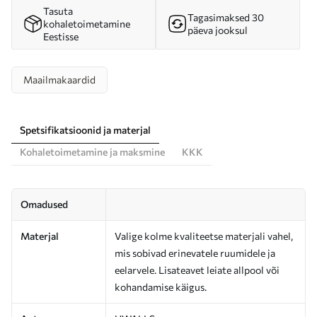
Tasuta
Tagasimaksed 30
kohaletoimetamine
päeva jooksul
Eestisse
Maailmakaardid
Spetsifikatsioonid ja materjal
Kohaletoimetamine ja maksmine
KKK
Omadused
Materjal
Valige kolme kvaliteetse materjali vahel,
mis sobivad erinevatele ruumidele ja
eelarvele. Lisateavet leiate allpool või
kohandamise käigus.