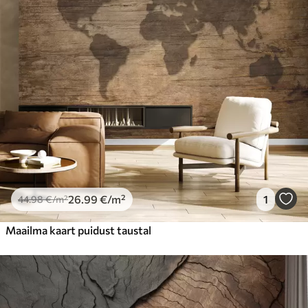
26
.99
€
/m²
1
44
.98
€
/m²
Maailma kaart puidust taustal