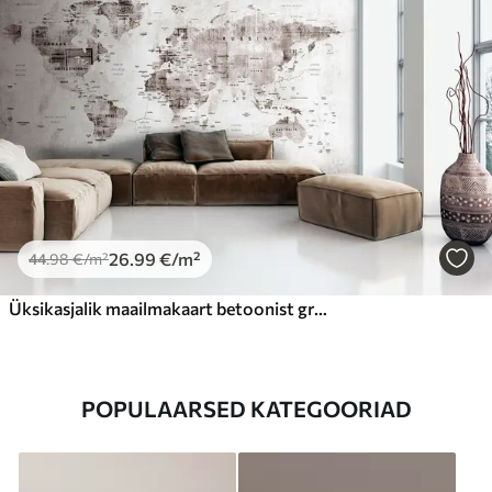
26
.99
€
/m²
44
.98
€
/m²
Üksikasjalik maailmakaart betoonist grunge-tekstuuril
POPULAARSED KATEGOORIAD