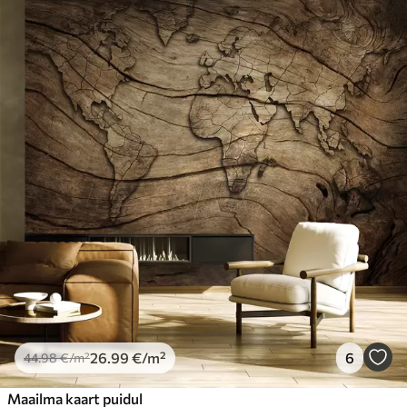
Standard
44
.98
26
.99
€
/m²
Premium
56
.67
34
.00
€
/m²
Premium vinüül
65
.00
39
.00
€
/m²
Peel and Stick
81
.67
49
.00
€
/m²
26
.99
€
/m²
6
44
.98
€
/m²
Maailma kaart puidul