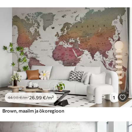
26
.99
€
/m²
1
44
.98
€
/m²
Brown, maailm ja ökoregioon