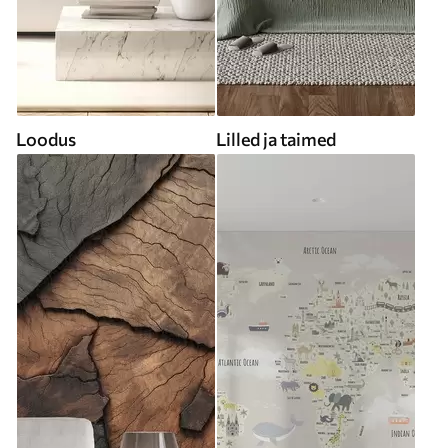
Loodus
Lilled ja taimed