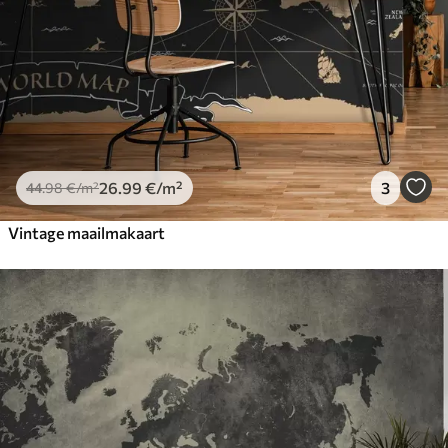
26
.99
€
/m²
3
44
.98
€
/m²
Vintage maailmakaart