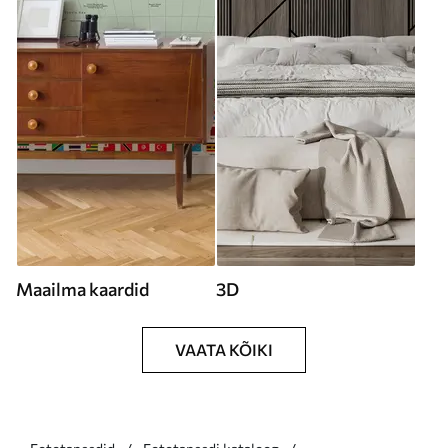
Maailma kaardid
3D
VAATA KÕIKI