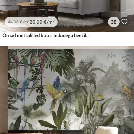
26
.99
€
/m²
38
44
.98
€
/m²
Õrnad metsalilled koos lindudega beežil taustal