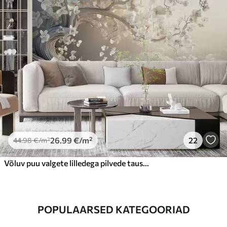
26
.99
€
/m²
22
44
.98
€
/m²
Võluv puu valgete lilledega pilvede taustal huvitavas stiilis ja õrnades soojades värvides
POPULAARSED KATEGOORIAD