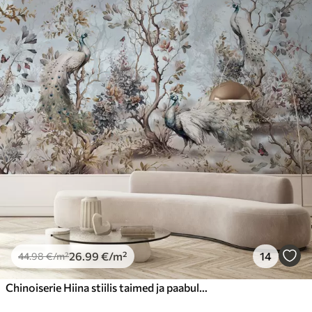
26
.99
€
/m²
14
44
.98
€
/m²
Chinoiserie Hiina stiilis taimed ja paabulinnud