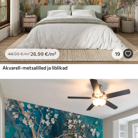
26
.99
€
/m²
19
44
.98
€
/m²
Akvarell-metsalilled ja liblikad