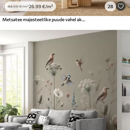
26
.99
€
/m²
28
44
.98
€
/m²
Metsatee majesteetlike puude vahel akvarellstiilis