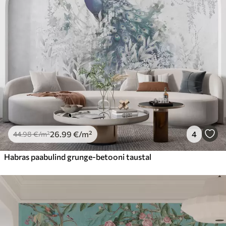
56
.67
34
.00
€
/m²
Premium vinüül
65
.00
39
.00
€
/m²
Peel and Stick
81
.67
49
.00
€
/m²
26
.99
€
/m²
4
44
.98
€
/m²
Habras paabulind grunge-betooni taustal