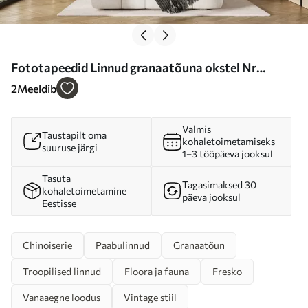
Fototapeedid Linnud granaatõuna okstel Nr
u95667
2
Meeldib
Valmis
Taustapilt oma
kohaletoimetamiseks
suuruse järgi
1–3 tööpäeva jooksul
Tasuta
Tagasimaksed 30
kohaletoimetamine
päeva jooksul
Eestisse
Chinoiserie
Paabulinnud
Granaatõun
Troopilised linnud
Floora ja fauna
Fresko
Vanaaegne loodus
Vintage stiil