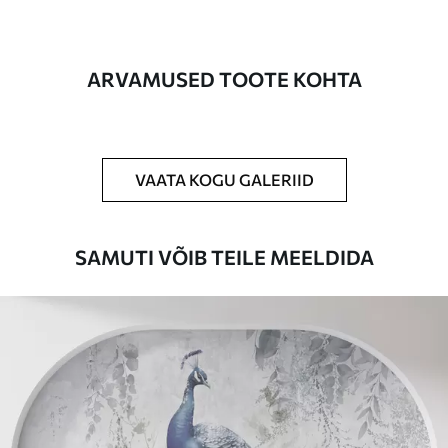
Tootmine
Pilt trükitakse teie määratud suuruses,
lõigatud ühesuguste ribadena, mille laius
on kuni 50 cm.
ARVAMUSED TOOTE KOHTA
Lisaks
Võite lisada lakikihti ja/või tapeediliimi.
Puhastamine
Tapeeti saab õrnalt puhastada pehme
käsnaga. Lakkviimistlusega tapeedid
VAATA KOGU GALERIID
võib puhastada veega.
Rakendusmeetod
Suurepärane rakendus
SAMUTI VÕIB TEILE MEELDIDA
Saadaolevad materjalid
Standard
44
.98
26
.99
€
/m²
Premium