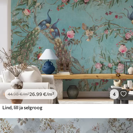
26
.99
€
/m²
4
44
.98
€
/m²
Lind, lill ja selgroog