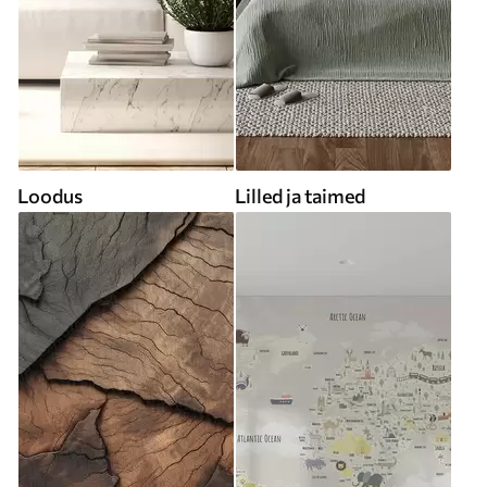
Loodus
Lilled ja taimed