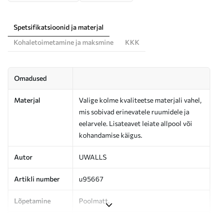
Spetsifikatsioonid ja materjal
Kohaletoimetamine ja maksmine
KKK
Omadused
Materjal
Valige kolme kvaliteetse materjali vahel,
mis sobivad erinevatele ruumidele ja
eelarvele. Lisateavet leiate allpool või
kohandamise käigus.
Autor
UWALLS
Artikli number
u95667
Lõpetamine
Poolmatt.