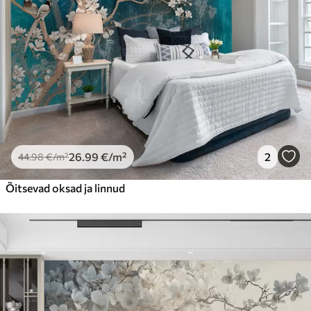
26
.99
€
/m²
2
44
.98
€
/m²
Õitsevad oksad ja linnud