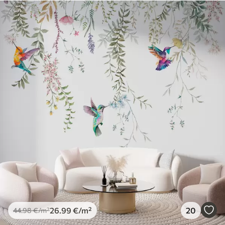
26
.99
€
/m²
20
44
.98
€
/m²