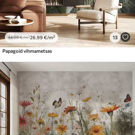
26
.99
€
/m²
13
44
.98
€
/m²
Papagoid vihmametsas