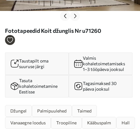
Fototapeedid Koit džunglis Nr u71260
Valmis
Taustapilt oma
kohaletoimetamiseks
suuruse järgi
1–3 tööpäeva jooksul
Tasuta
Tagasimaksed 30
kohaletoimetamine
päeva jooksul
Eestisse
Džungel
Palmipuulehed
Taimed
Vanaaegne loodus
Troopiline
Kääbuspalm
Hall