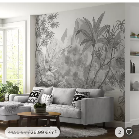
26
.99
€
/m²
2
44
.98
€
/m²