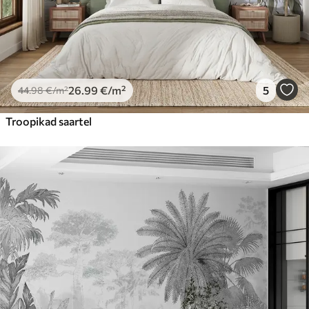
26
.99
€
/m²
5
44
.98
€
/m²
Troopikad saartel