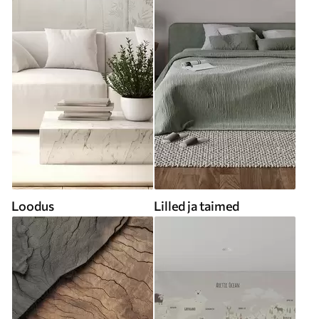
Loodus
Lilled ja taimed