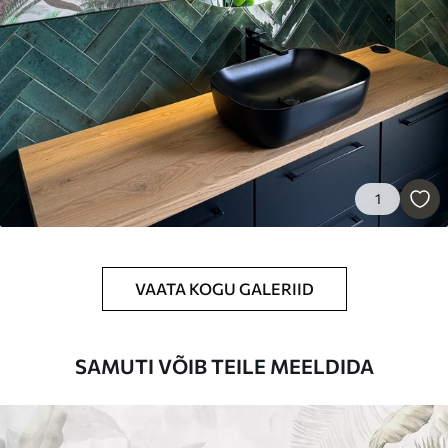
65
.00
39
.00
€
/m²
Peel and Stick
81
.67
49
.00
€
/m²
1
VAATA KOGU GALERIID
SAMUTI VÕIB TEILE MEELDIDA