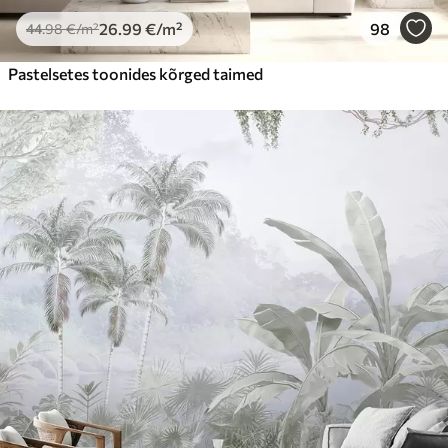
26
.99
€
/m²
98
44
.98
€
/m²
Pastelsetes toonides kõrged taimed