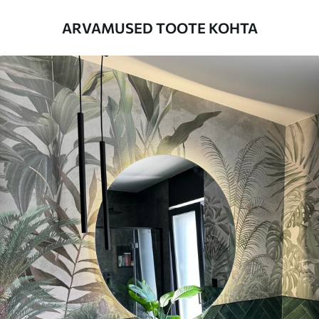
Lisaks
Võite lisada lakikihti ja/või tapeediliimi.
ARVAMUSED TOOTE KOHTA
Puhastamine
Tapeeti saab õrnalt puhastada pehme
käsnaga. Lakkviimistlusega tapeedid
võib puhastada veega.
Rakendusmeetod
Suurepärane rakendus
Saadaolevad materjalid
Standard
44
.98
26
.99
€
/m²
Premium
56
.67
34
.00
€
/m²
Premium vinüül