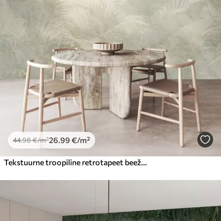
26
.99
€
/m²
44
.98
€
/m²
Tekstuurne troopiline retrotapeet beeži toonides