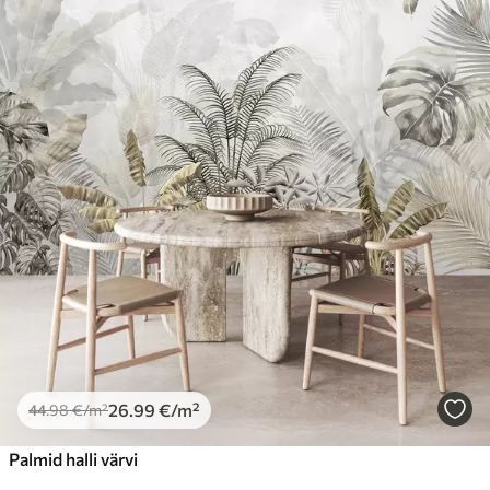
26
.99
€
/m²
44
.98
€
/m²
Palmid halli värvi