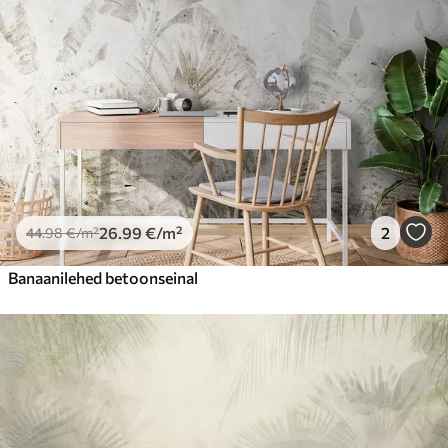
26
.99
€
/m²
2
44
.98
€
/m²
Banaanilehed betoonseinal