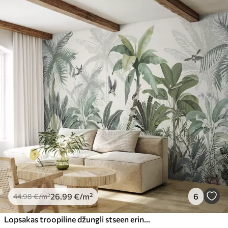
26
.99
€
/m²
6
44
.98
€
/m²
Lopsakas troopiline džungli stseen erinevate palmipuude, suurte lehtede ja värviliste lilledega esiplaanil