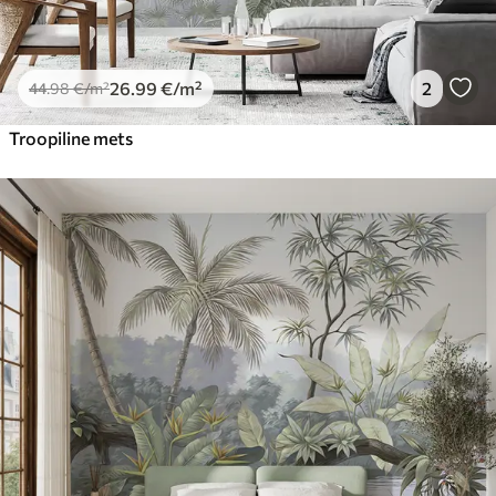
26
.99
€
/m²
2
44
.98
€
/m²
Troopiline mets