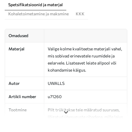
Spetsifikatsioonid ja materjal
Kohaletoimetamine ja maksmine
KKK
Omadused
Materjal
Valige kolme kvaliteetse materjali vahel,
mis sobivad erinevatele ruumidele ja
eelarvele. Lisateavet leiate allpool või
kohandamise käigus.
Autor
UWALLS
Artikli number
u71260
Tootmine
Pilt trükitakse teie määratud suuruses,
lõigatud ühesuguste ribadena, mille laius
on kuni 50 cm.