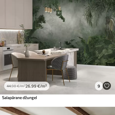
26
.99
€
/m²
9
44
.98
€
/m²
Salapärane džungel