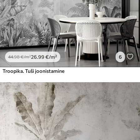
26
.99
€
/m²
6
44
.98
€
/m²
Troopika. Tuši joonistamine