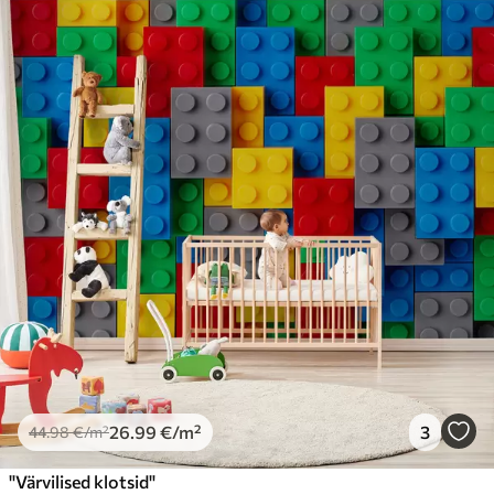
26
.99
€
/m²
3
44
.98
€
/m²
"Värvilised klotsid"