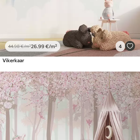
26
.99
€
/m²
4
44
.98
€
/m²
Vikerkaar