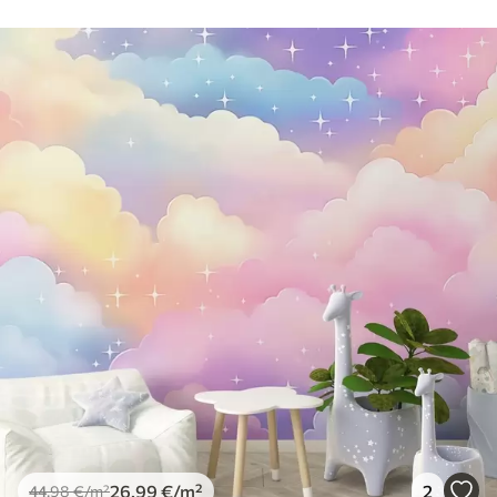
26
.99
€
/m²
2
44
.98
€
/m²