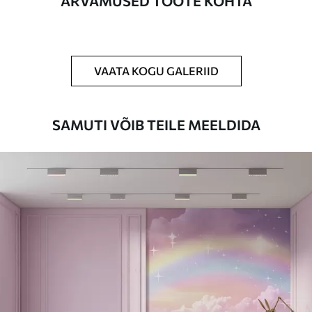
ARVAMUSED TOOTE KOHTA
Puhastamine
Tapeeti saab õrnalt puhastada pehme
käsnaga. Lakkviimistlusega tapeedid
võib puhastada veega.
VAATA KOGU GALERIID
Rakendusmeetod
Suurepärane rakendus
SAMUTI VÕIB TEILE MEELDIDA
Saadaolevad materjalid
Standard
44
.98
26
.99
€
/m²
Premium
56
.67
34
.00
€
/m²
Premium vinüül
65
.00
39
.00
€
/m²