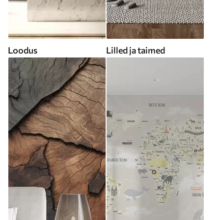
Loodus
Lilled ja taimed