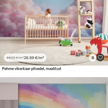
26
.99
€
/m²
8
44
.98
€
/m²
Pehme vikerkaar pilvedel, maalitud