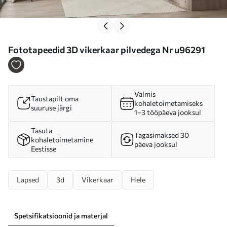
Fototapeedid 3D vikerkaar pilvedega Nr u96291
Valmis
Taustapilt oma
kohaletoimetamiseks
suuruse järgi
1–3 tööpäeva jooksul
Tasuta
Tagasimaksed 30
kohaletoimetamine
päeva jooksul
Eestisse
Lapsed
3d
Vikerkaar
Hele
Spetsifikatsioonid ja materjal