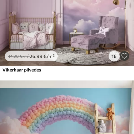
Peel and Stick
81
.67
49
.00
€
/m²
26
.99
€
/m²
16
44
.98
€
/m²
Vikerkaar pilvedes