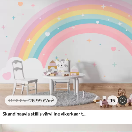
26
.99
€
/m²
15
44
.98
€
/m²
Skandinaavia stiilis värviline vikerkaar tähtede ja südametega