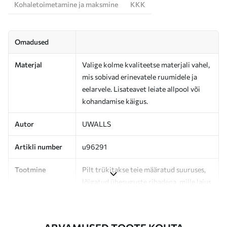
Kohaletoimetamine ja maksmine
KKK
Omadused
Materjal
Valige kolme kvaliteetse materjali vahel,
mis sobivad erinevatele ruumidele ja
eelarvele. Lisateavet leiate allpool või
kohandamise käigus.
Autor
UWALLS
Artikli number
u96291
Tootmine
Pilt trükitakse teie määratud suuruses,
lõigatud ühesuguste ribadena, mille laius
on kuni 50 cm.
Lisaks
Võite lisada lakikihti ja/või tapeediliimi.