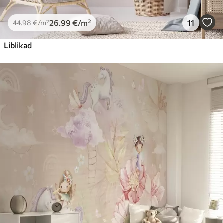
26
.99
€
/m²
11
44
.98
€
/m²
Liblikad