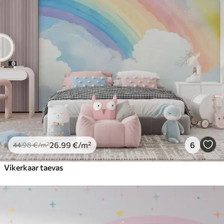
26
.99
€
/m²
6
44
.98
€
/m²
Vikerkaar taevas