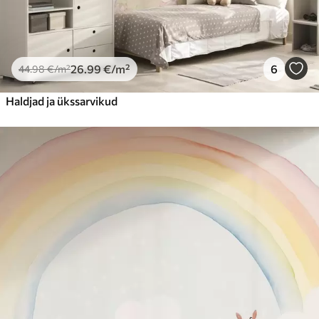
26
.99
€
/m²
6
44
.98
€
/m²
Haldjad ja ükssarvikud