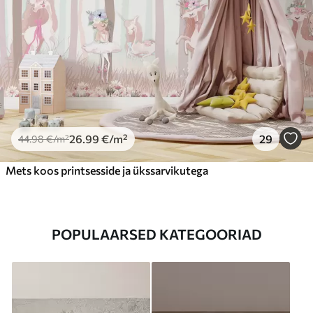
26
.99
€
/m²
29
44
.98
€
/m²
Mets koos printsesside ja ükssarvikutega
POPULAARSED KATEGOORIAD