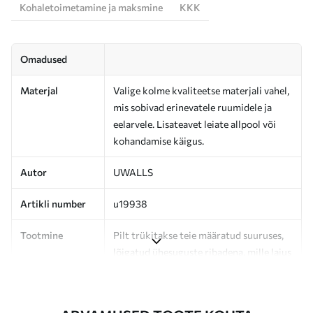
Kohaletoimetamine ja maksmine
KKK
Omadused
Materjal
Valige kolme kvaliteetse materjali vahel,
mis sobivad erinevatele ruumidele ja
eelarvele. Lisateavet leiate allpool või
kohandamise käigus.
Autor
UWALLS
Artikli number
u19938
Tootmine
Pilt trükitakse teie määratud suuruses,
lõigatud ühesuguste ribadena, mille laius
on kuni 50 cm.
Lisaks
Võite lisada lakikihti ja/või tapeediliimi.