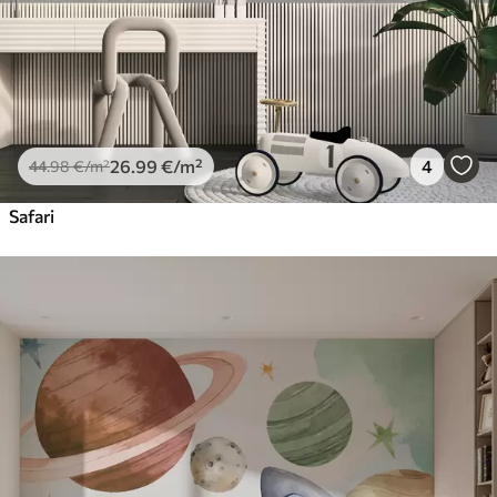
26
.99
€
/m²
4
44
.98
€
/m²
Safari