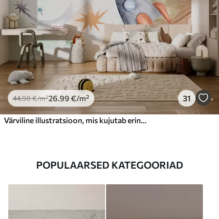
26
.99
€
/m²
31
44
.98
€
/m²
Värviline illustratsioon, mis kujutab erinevaid planeete ja kosmoseakvarelli
POPULAARSED KATEGOORIAD