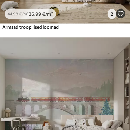
26
.99
€
/m²
2
44
.98
€
/m²
Armsad troopilised loomad