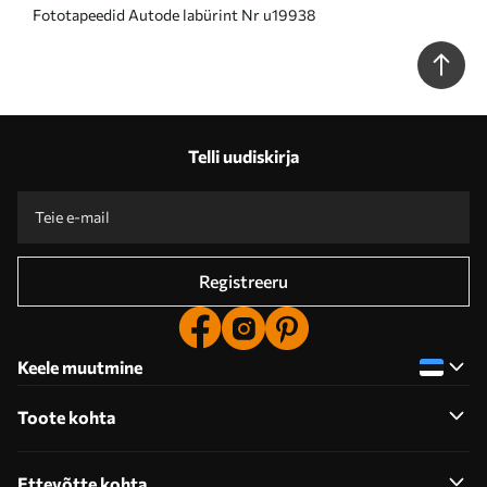
Fototapeedid Autode labürint Nr u19938
Telli uudiskirja
Registreeru
Keele muutmine
Toote kohta
Ettevõtte kohta