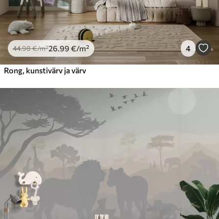
26
.99
€
/m²
4
44
.98
€
/m²
Rong, kunstivärv ja värv