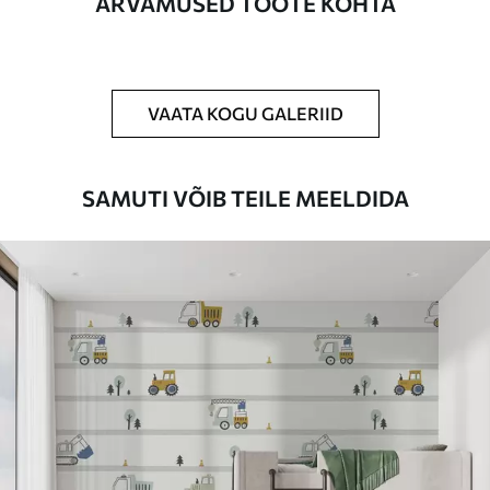
ARVAMUSED TOOTE KOHTA
Puhastamine
Tapeeti saab õrnalt puhastada pehme
käsnaga. Lakkviimistlusega tapeedid
võib puhastada veega.
VAATA KOGU GALERIID
Rakendusmeetod
Suurepärane rakendus
SAMUTI VÕIB TEILE MEELDIDA
Saadaolevad materjalid
Standard
44
.98
26
.99
€
/m²
Premium
56
.67
34
.00
€
/m²
Premium vinüül
65
.00
39
.00
€
/m²