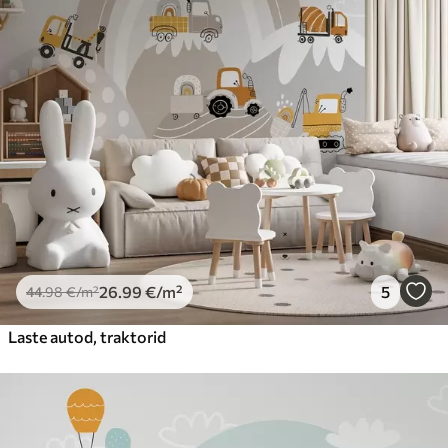
26
.99
€
/m²
5
44
.98
€
/m²
Laste autod, traktorid