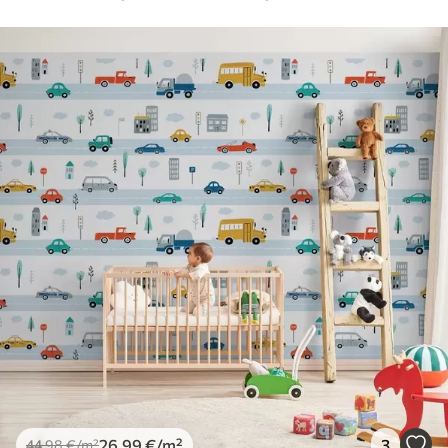
26
.99
€
/m²
3
44
.98
€
/m²