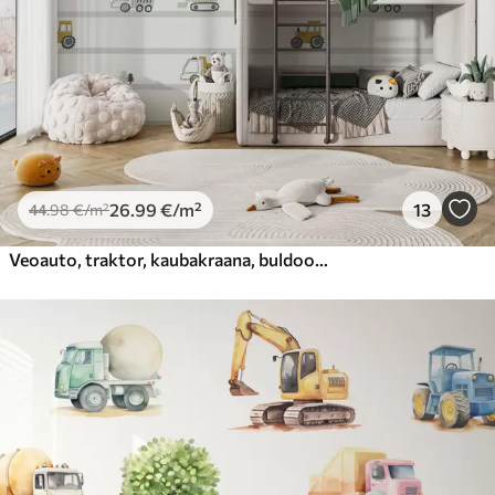
Peel and Stick
81
.67
49
.00
€
/m²
26
.99
€
/m²
13
44
.98
€
/m²
Veoauto, traktor, kaubakraana, buldooser, ekskavaator