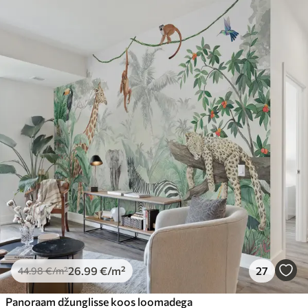
26
.99
€
/m²
27
44
.98
€
/m²
Panoraam džunglisse koos loomadega