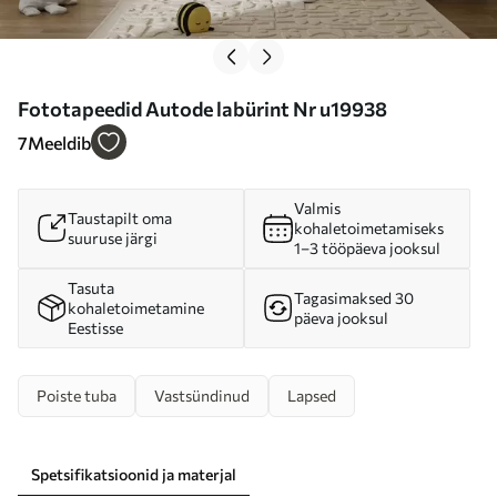
Fototapeedid Autode labürint Nr u19938
7
Meeldib
Valmis
Taustapilt oma
kohaletoimetamiseks
suuruse järgi
1–3 tööpäeva jooksul
Tasuta
Tagasimaksed 30
kohaletoimetamine
päeva jooksul
Eestisse
Poiste tuba
Vastsündinud
Lapsed
Spetsifikatsioonid ja materjal