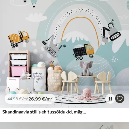
26
.99
€
/m²
11
44
.98
€
/m²
Skandinaavia stiilis ehitussõidukid, mägimaastik, õhupallid ja pilved