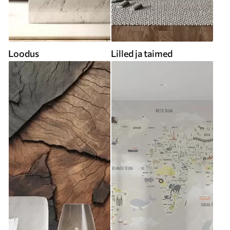
Loodus
Lilled ja taimed