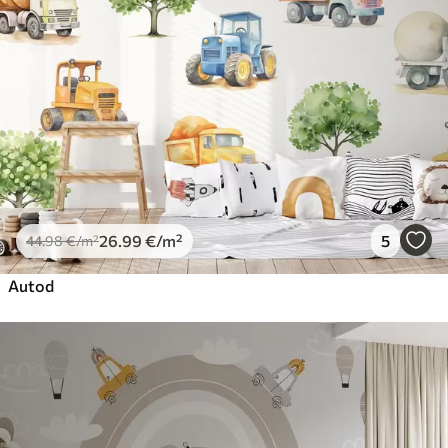
26
.99
€
/m²
5
44
.98
€
/m²
Autod