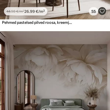
26
.99
€
/m²
55
44
.98
€
/m²
Pehmed pastelsed pilved roosa, kreemja ja sinise toonides