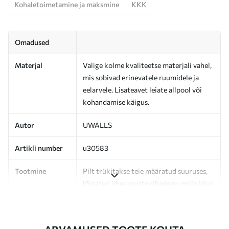
Kohaletoimetamine ja maksmine
KKK
Omadused
Materjal
Valige kolme kvaliteetse materjali vahel,
mis sobivad erinevatele ruumidele ja
eelarvele. Lisateavet leiate allpool või
kohandamise käigus.
Autor
UWALLS
Artikli number
u30583
Tootmine
Pilt trükitakse teie määratud suuruses,
lõigatud ühesuguste ribadena, mille laius
on kuni 50 cm.
Lisaks
Võite lisada lakikihti ja/või tapeediliimi.