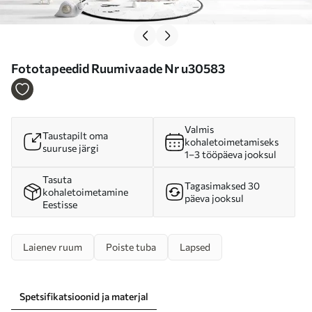
Fototapeedid Ruumivaade Nr u30583
Valmis
Taustapilt oma
kohaletoimetamiseks
suuruse järgi
1–3 tööpäeva jooksul
Tasuta
Tagasimaksed 30
kohaletoimetamine
päeva jooksul
Eestisse
Laienev ruum
Poiste tuba
Lapsed
Spetsifikatsioonid ja materjal