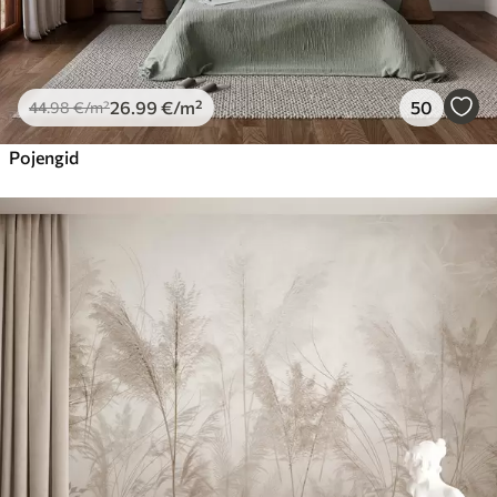
26
.99
€
/m²
50
44
.98
€
/m²
Pojengid