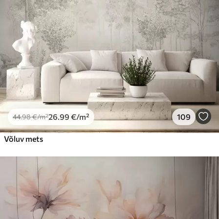
26
.99
€
/m²
109
44
.98
€
/m²
Võluv mets