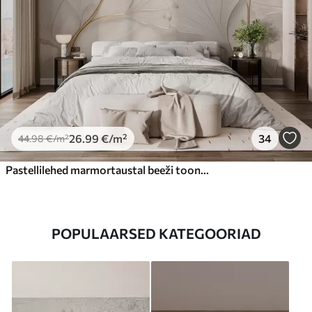
26
.99
€
/m²
34
44
.98
€
/m²
Pastellilehed marmortaustal beeži toonides
POPULAARSED KATEGOORIAD