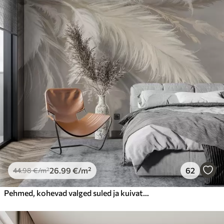
26
.99
€
/m²
62
44
.98
€
/m²
Pehmed, kohevad valged suled ja kuivatatud lilled neutraalsel pastellbeežil taustal