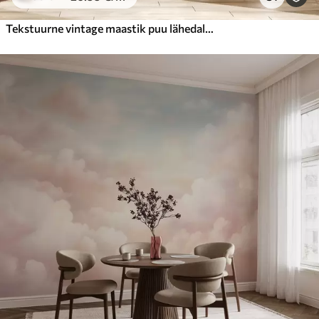
Tekstuurne vintage maastik puu lähedal jõe ja pilvine taevas, loodus kunsti seepia toonides