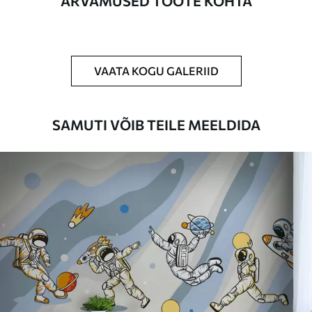
ARVAMUSED TOOTE KOHTA
Puhastamine
Tapeeti saab õrnalt puhastada pehme
käsnaga. Lakkviimistlusega tapeedid
võib puhastada veega.
VAATA KOGU GALERIID
Rakendusmeetod
Suurepärane rakendus
SAMUTI VÕIB TEILE MEELDIDA
Saadaolevad materjalid
Standard
44
.98
26
.99
€
/m²
Premium
56
.67
34
.00
€
/m²
Premium vinüül
65
.00
39
.00
€
/m²