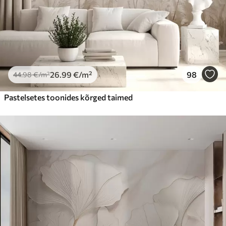
26
.99
€
/m²
98
44
.98
€
/m²
Pastelsetes toonides kõrged taimed