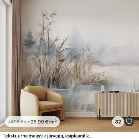
26
.99
€
/m²
82
44
.98
€
/m²
Tekstuurne maastik järvega, esiplaanil kõrge rohi, pehme sinine ja pruun, rahulik vesi, puud kauguses puud