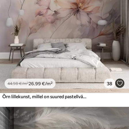
26
.99
€
/m²
38
44
.98
€
/m²
Õrn lillekunst, millel on suured pastellvärvi lilled, mille kroonlehed on läbipaistvad, pehmed varred ja õrnalt hajutatud taustaga