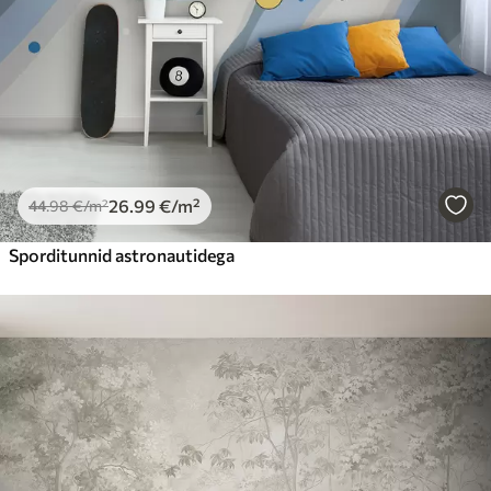
Peel and Stick
81
.67
49
.00
€
/m²
26
.99
€
/m²
44
.98
€
/m²
Sporditunnid astronautidega