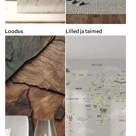
Loodus
Lilled ja taimed