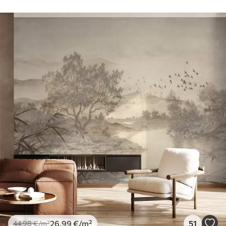
26
.99
€
/m²
51
44
.98
€
/m²