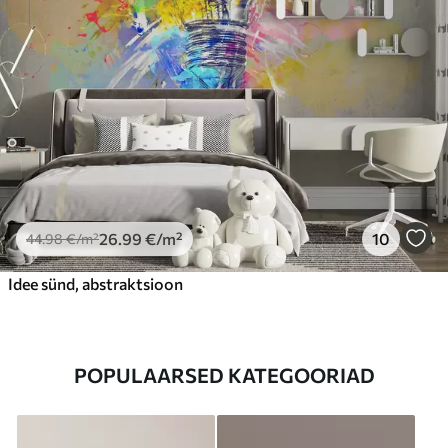
26
.99
€
/m²
10
44
.98
€
/m²
Idee sünd, abstraktsioon
POPULAARSED KATEGOORIAD