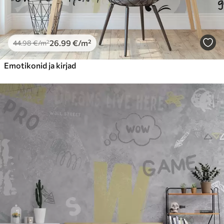
26
.99
€
/m²
44
.98
€
/m²
Emotikonid ja kirjad