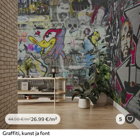
26
.99
€
/m²
5
44
.98
€
/m²
Graffiti, kunst ja font