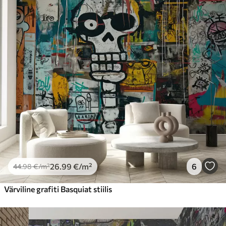
26
.99
€
/m²
6
44
.98
€
/m²
Värviline grafiti Basquiat stiilis