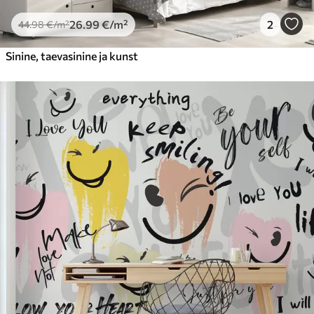
26
.99
€
/m²
2
44
.98
€
/m²
Sinine, taevasinine ja kunst