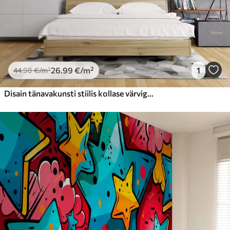
26
.99
€
/m²
1
44
.98
€
/m²
Disain tänavakunsti stiilis kollase värviga kiri betoonseina taustal