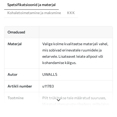
Spetsifikatsioonid ja materjal
Kohaletoimetamine ja maksmine
KKK
Omadused
Materjal
Valige kolme kvaliteetse materjali vahel,
mis sobivad erinevatele ruumidele ja
eelarvele. Lisateavet leiate allpool või
kohandamise käigus.
Autor
UWALLS
Artikli number
u11783
Tootmine
Pilt trükitakse teie määratud suuruses,
lõigatud ühesuguste ribadena, mille laius
on kuni 50 cm.