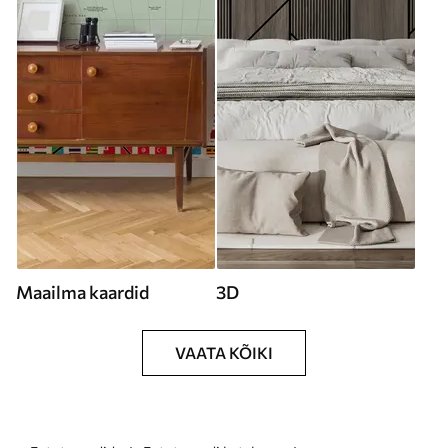
Maailma kaardid
3D
VAATA KÕIKI