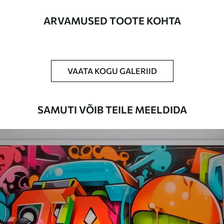
Lisaks
Võite lisada lakikihti ja/või tapeediliimi.
ARVAMUSED TOOTE KOHTA
Puhastamine
Tapeeti saab õrnalt puhastada pehme
käsnaga. Lakkviimistlusega tapeedid
võib puhastada veega.
VAATA KOGU GALERIID
Rakendusmeetod
Suurepärane rakendus
SAMUTI VÕIB TEILE MEELDIDA
Saadaolevad materjalid
Standard
44
.98
26
.99
€
/m²
Premium
56
.67
34
.00
€
/m²