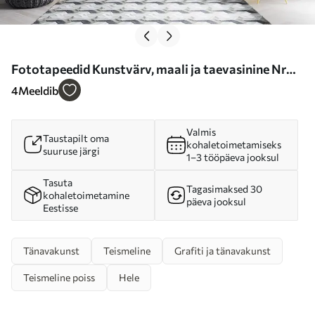
Fototapeedid Kunstvärv, maali ja taevasinine Nr
u11783
4
Meeldib
Valmis
Taustapilt oma
kohaletoimetamiseks
suuruse järgi
1–3 tööpäeva jooksul
Tasuta
Tagasimaksed 30
kohaletoimetamine
päeva jooksul
Eestisse
Tänavakunst
Teismeline
Grafiti ja tänavakunst
Teismeline poiss
Hele