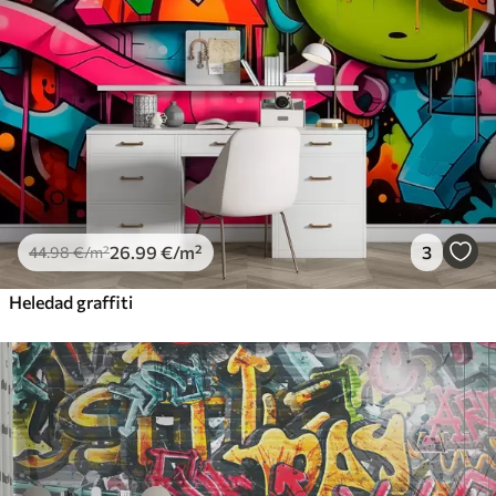
Premium vinüül
65
.00
39
.00
€
/m²
Peel and Stick
81
.67
49
.00
€
/m²
26
.99
€
/m²
3
44
.98
€
/m²
Heledad graffiti