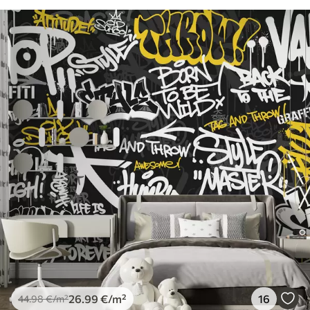
26
.99
€
/m²
16
44
.98
€
/m²