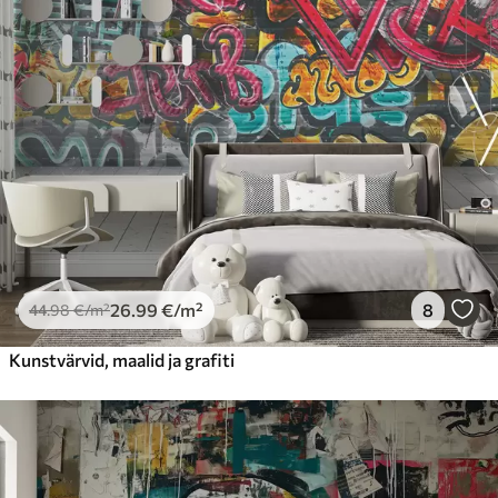
26
.99
€
/m²
8
44
.98
€
/m²
Kunstvärvid, maalid ja grafiti