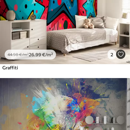
26
.99
€
/m²
2
44
.98
€
/m²
Graffiti