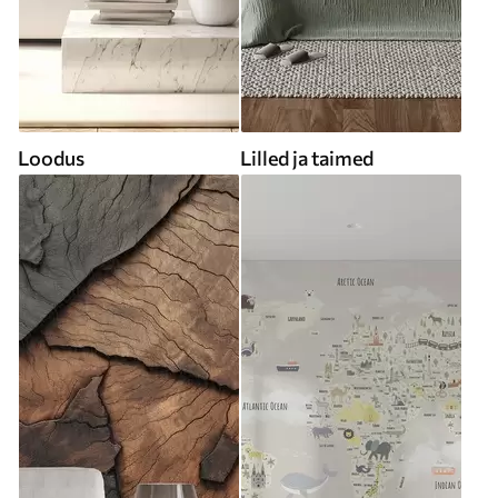
Loodus
Lilled ja taimed